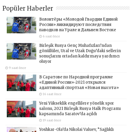
Popüler Haberler
Волонтёры «Молодой Гвардии Единой
России» ликвидируют последствия
паводков на Урале и Дальнем Востоке
6 saat önce
Birleşik Rusya Genç Muhafızları’ndan
gönüllüler, Ural ve Uzak Doğu’daki sellerin
sonuçlarını ortadan kaldırmaya yardımcı
oluyor
9 saat önce
В Саратове по Народной программе
«Единой России»-2021 открылся
адаптивный спортзал «Новая высота»
16 saat önce
Yeni Yükseklik engellilere yönelik spor
salonu, 2021 Birleşik Rusya Halk Programı
kapsamında Saratov’da açıldı
19 saat önce
Yoshkar-Ola’da Nikolai Valuev, “Sağlıklı