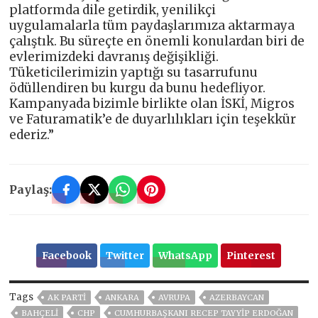
platformda dile getirdik, yenilikçi
uygulamalarla tüm paydaşlarımıza aktarmaya
çalıştık. Bu süreçte en önemli konulardan biri de
evlerimizdeki davranış değişikliği.
Tüketicilerimizin yaptığı su tasarrufunu
ödüllendiren bu kurgu da bunu hedefliyor.
Kampanyada bizimle birlikte olan İSKİ, Migros
ve Faturamatik’e de duyarlılıkları için teşekkür
ederiz.”
Paylaş:
Facebook
Twitter
WhatsApp
Pinterest
Tags
AK PARTİ
ANKARA
AVRUPA
AZERBAYCAN
BAHÇELİ
CHP
CUMHURBAŞKANI RECEP TAYYIP ERDOĞAN