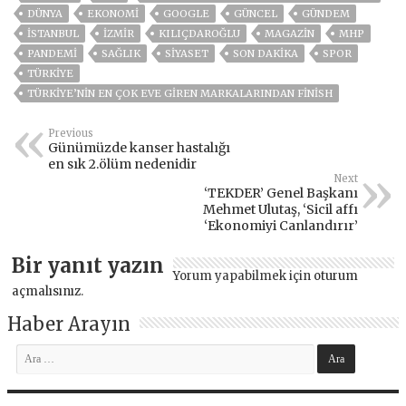
DÜNYA
EKONOMİ
GOOGLE
GÜNCEL
GÜNDEM
ISTANBUL
İZMIR
KILIÇDAROĞLU
MAGAZİN
MHP
PANDEMİ
SAĞLIK
SİYASET
SON DAKIKA
SPOR
TÜRKİYE
TÜRKIYE’NIN EN ÇOK EVE GIREN MARKALARINDAN FINISH
Previous
Günümüzde kanser hastalığı
en sık 2.ölüm nedenidir
Next
‘TEKDER’ Genel Başkanı
Mehmet Ulutaş, ‘Sicil affı
‘Ekonomiyi Canlandırır’
Bir yanıt yazın
Yorum yapabilmek için
oturum
açmalısınız
.
Haber Arayın