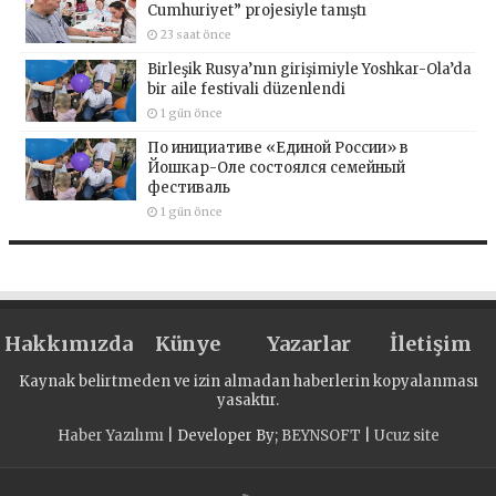
Cumhuriyet” projesiyle tanıştı
23 saat önce
Birleşik Rusya’nın girişimiyle Yoshkar-Ola’da
bir aile festivali düzenlendi
1 gün önce
По инициативе «Единой России» в
Йошкар-Оле состоялся семейный
фестиваль
1 gün önce
Hakkımızda
Künye
Yazarlar
İletişim
Kaynak belirtmeden ve izin almadan haberlerin kopyalanması
yasaktır.
Haber Yazılımı
| Developer By;
BEYNSOFT
|
Ucuz site