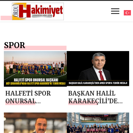
SPOR
HALFETİ SPOR
BAŞKAN HALİL
ONURSAL
KARAKEÇİLİ’DEN
BAŞKANI AKİF
AMED SPOR’A
ÇOBANOĞLU’NDAN
TEBRİK MESAJI
HALFETİ SPOR
AKADEMİSİ’NE