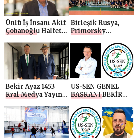
TEBRİK MESAJI
Ünlü İş İnsanı Akif
Birleşik Rusya,
Çobanoğlu Halfeti
Primorsky
Spor Onursal
Krayı’nda
Başkanı Oldu
düzenlenen
voleybol
turnuvasına
destek verdi
Bekir Ayaz 1453
US-SEN GENEL
Kral Medya Yayın
BAŞKANI BEKİR
Grubu Başkanı
AYAZ`DAN 24
Abdullah Yiğit ile
KASIM
Stratejik Buluşma
ÖĞRETMENLER
GÜNÜ MESAJI