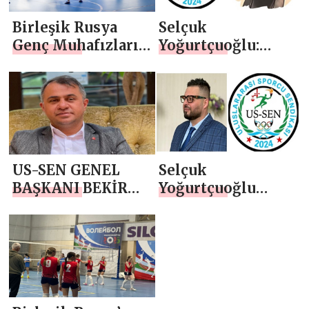
Birleşik Rusya
Selçuk
Genç Muhafızları
Yoğurtçuoğlu:
Birobidzhan’da
Ukrayna Halkının
voleybol turnuvası
Onurlu Direnişi ve
düzenledi
Sporun Umut Gücü
US-SEN GENEL
Selçuk
BAŞKANI BEKİR
Yoğurtçuoğlu
AYAZ`DAN 10
Suriye’de Umut ve
KASIM
Rehabilitasyon
ATATÜRK’Ü ANMA
Hamlesi
GÜNÜ MESAJI