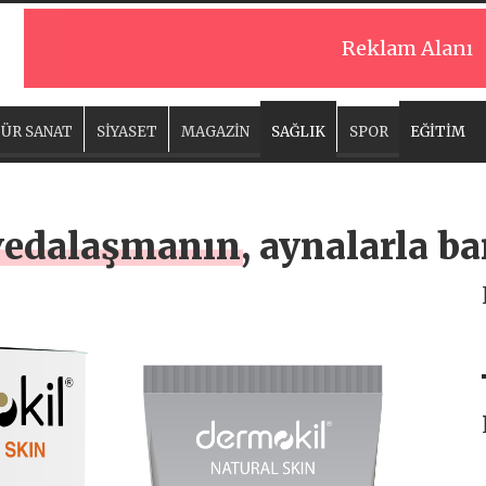
Reklam Alanı
ÜR SANAT
SİYASET
MAGAZİN
SAĞLIK
SPOR
EĞİTİM
 vedalaşmanın, aynalarla b