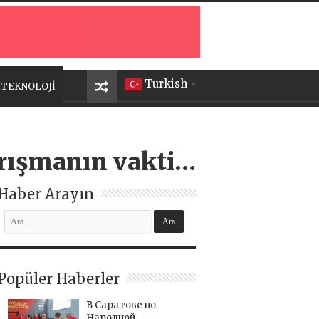
Turkish
TEKNOLOJİ
▼
arışmanın vakti…
Haber Arayın
Popüler Haberler
В Саратове по
Народной