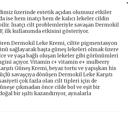
dimiz üzerinde estetik açıdan olumsuz etkiler
a ise hem inatçı hem de kalıcı lekeler cildin
lir. İnatçı cilt problemleriyle savaşan Dermokil
, ilk kullanımda etkisini gösteriyor.
gören Dermokil Leke Kremi, ciltte pigmentasyon
ünü sağlayarak başta güneş lekeleri olmak üzere
ilce ve yaşa bağlı oluşan lekeler gibi görünümleri
ngini açıyor. Vitamin c+ vitamin e+ mulberry
arşıtı Güneş Kremi, beyaz tortu ve yapışkan his
güçlü savaşçıya dönüşen Dermokil Leke Karşıtı
iyeti çok fazla olan cilt tipleri için de
üneşe çıkmadan önce cilde bol ve eşit bir
ğal bir ışıltı kazandırıyor, aynalarla