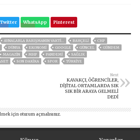
Twitter
WhatsApp
Pinterest
AYNALARLA BARIŞMANIN VAKTI…
BAHÇELİ
CHP
DÜNYA
EKONOMİ
GOOGLE
GÜNCEL
GÜNDEM
MAGAZİN
MHP
PANDEMİ
SAĞLIK
ASET
SON DAKIKA
SPOR
TÜRKİYE
Next
KAVAKÇI, ÖĞRENCİLER,
DİJİTAL ORTAMLARDA SIK
SIK BİR ARAYA GELMELİ
DEDİ
lmek için
oturum açmalısınız
.