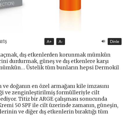
🔊
AYİŞ
A+
A-
Dinle
kaçmak, dış etkenlerden korunmak mümkün
rini durdurmak, güneş ve dış etkenlere karşı
k mümkün… Üstelik tüm bunların hepsi Dermokil
n ve doğanın en özel armağanı kile imzasını
i ve zenginleştirilmiş formülleriyle cilt
ediyor. Titiz bir ARGE çalışması sonucunda
 Kremi 50 SPF ile cilt üzerinde zamanın, güneşin,
elerinin ve diğer dış etkenlerin bıraktığı tüm