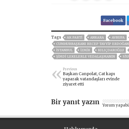
Facebook
Tags
AK PARTİ
ANKARA
AVRUPA
CUMHURBAŞKANI RECEP TAYYIP ERDOĞAN
ISTANBUL
İZMIR
KILIÇDAROĞLU
ŞIMDI LEKELERLE VEDALAŞMANIN
SİY
Previous
Başkan Canpolat, Cat kapı
yaparak vatandaşları evinde
ziyaret etti
Bir yanıt yazın
Yorum yapabi