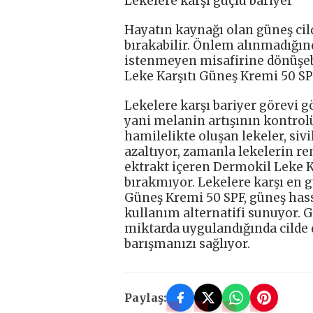
Lekelere karşı güçlü bariyer
Hayatın kaynağı olan güneş cil
bırakabilir. Önlem alınmadığınd
istenmeyen misafirine dönüşebi
Leke Karşıtı Güneş Kremi 50 SPF
Lekelere karşı bariyer görevi 
yani melanin artışının kontrol
hamilelikte oluşan lekeler, siv
azaltıyor, zamanla lekelerin re
ektrakt içeren Dermokil Leke K
bırakmıyor. Lekelere karşı en 
Güneş Kremi 50 SPF, güneş hassas
kullanım alternatifi sunuyor. G
miktarda uygulandığında cilde do
barışmanızı sağlıyor.
Paylaş: