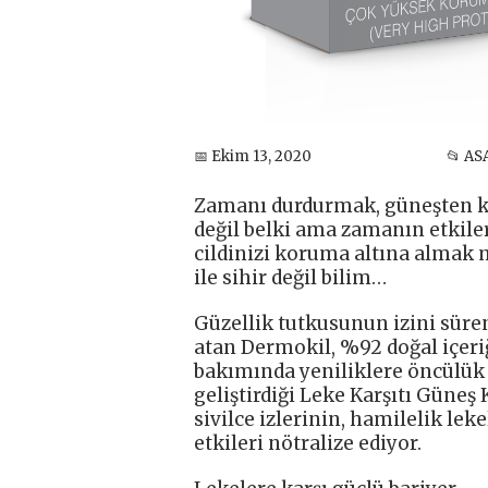
📅 Ekim 13, 2020
📂 AS
Zamanı durdurmak, güneşten 
değil belki ama zamanın etkile
cildinizi koruma altına alma
ile sihir değil bilim…
Güzellik tutkusunun izini süre
atan Dermokil, %92 doğal içeriğ
bakımında yeniliklere öncülük 
geliştirdiği Leke Karşıtı Güneş
sivilce izlerinin, hamilelik lek
etkileri nötralize ediyor.