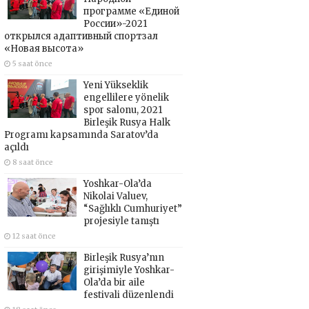
программе «Единой
России»-2021
открылся адаптивный спортзал
«Новая высота»
5 saat önce
Yeni Yükseklik
engellilere yönelik
spor salonu, 2021
Birleşik Rusya Halk
Programı kapsamında Saratov’da
açıldı
8 saat önce
Yoshkar-Ola’da
Nikolai Valuev,
“Sağlıklı Cumhuriyet”
projesiyle tanıştı
12 saat önce
Birleşik Rusya’nın
girişimiyle Yoshkar-
Ola’da bir aile
festivali düzenlendi