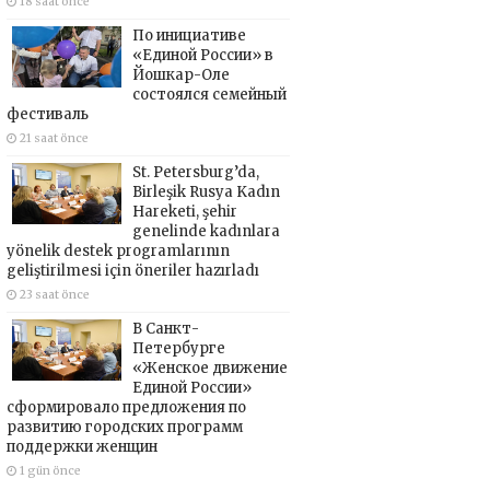
18 saat önce
По инициативе
«Единой России» в
Йошкар-Оле
состоялся семейный
фестиваль
21 saat önce
St. Petersburg’da,
Birleşik Rusya Kadın
Hareketi, şehir
genelinde kadınlara
yönelik destek programlarının
geliştirilmesi için öneriler hazırladı
23 saat önce
В Санкт-
Петербурге
«Женское движение
Единой России»
сформировало предложения по
развитию городских программ
поддержки женщин
1 gün önce