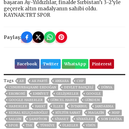
başaran Ay-Yıldızlılar, finalde Sırbistan’ı 3-2’yle
geçerek altın madalyanın sahibi oldu.
KAYNAK:TRT SPOR
Paylaş:
Facebook
Twitter
WhatsApp
Pinterest
Tags
AB
AK PARTİ
ANKARA
CHP
CUMHURBAŞKANI ERDOĞAN
DEVLET BAHÇELİ
DÜNYA
EKONOMİ
EMNİYET
GELIŞMELER
GOOGLE
GOOGLE HABERLER
GÜNCEL HABER
GÜNDEM
HABERLER
HAYAT
İLLER
ISTANBUL
JANDARMA
KEMAL KILIÇDAROĞLU
KÜLTÜR SANAT
MAGAZİN
MHP
SALGIN
ŞAMPIYON
SİYASET
SİYASİLER
SON DAKIKA
SPOR
TSK
TÜRKİYE
ÜLKELER
VIRÜS