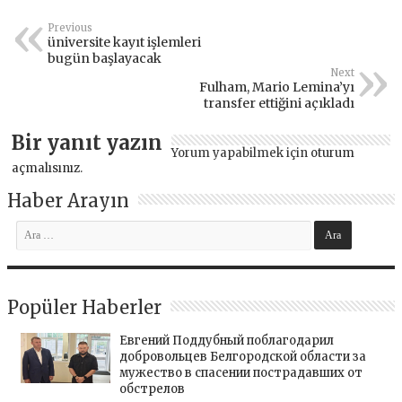
Previous
üniversite kayıt işlemleri
bugün başlayacak
Next
Fulham, Mario Lemina’yı
transfer ettiğini açıkladı
Bir yanıt yazın
Yorum yapabilmek için
oturum
açmalısınız
.
Haber Arayın
Popüler Haberler
Евгений Поддубный поблагодарил
добровольцев Белгородской области за
мужество в спасении пострадавших от
обстрелов