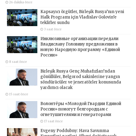
26 dakika önce
Kapsayıcı örgütler, Birleşik Rusya’nın yeni
Halk Programı için Vladislav Golovin’e
teklifler sundu
3 saat önce
Инклюзивные организации передали
Владиславу Головину предложения в
новую Народную программу «Единой
России»
8 saat önce
Birleşik Rusya Genç Muhafızları’ndan
gönüllüler, Belgorod sakinlerine yangın
söndürücüler ve jeneratörler konusunda
yardımcı olacak
15 saat önce
Волонтёры «Молодой Гвардии Единой
России» помогут белгородцам с
огнетушителями и генераторами
17 saat önce
Evgeny Poddubny: Hava Savunma