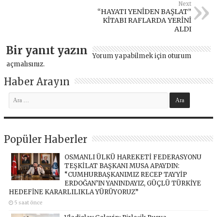
Next
“HAYATI YENİDEN BAŞLAT”
KİTABI RAFLARDA YERİNİ
ALDI
Bir yanıt yazın
Yorum yapabilmek için
oturum
açmalısınız
.
Haber Arayın
Popüler Haberler
OSMANLI ÜLKÜ HAREKETİ FEDERASYONU
TEŞKİLAT BAŞKANI MUSA APAYDIN:
“CUMHURBAŞKANIMIZ RECEP TAYYİP
ERDOĞAN’IN YANINDAYIZ, GÜÇLÜ TÜRKİYE
HEDEFİNE KARARLILIKLA YÜRÜYORUZ”
5 saat önce