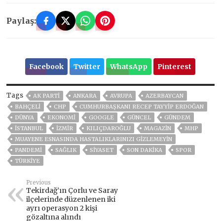
Paylaş:
Facebook
Twitter
WhatsApp
Pinterest
Tags
AK PARTİ
ANKARA
AVRUPA
AZERBAYCAN
BAHÇELİ
CHP
CUMHURBAŞKANI RECEP TAYYIP ERDOĞAN
DÜNYA
EKONOMİ
GOOGLE
GÜNCEL
GÜNDEM
ISTANBUL
İZMIR
KILIÇDAROĞLU
MAGAZİN
MHP
MUAYENE ESNASINDA HASTALIKLARINIZI GİZLEMEYİN
PANDEMİ
SAĞLIK
SİYASET
SON DAKIKA
SPOR
TÜRKİYE
Previous
Tekirdağ’ın Çorlu ve Saray
ilçelerinde düzenlenen iki
ayrı operasyon 2 kişi
gözaltına alındı