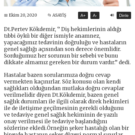
🔊
📅 Ekim 20, 2020
📂 ASAYİŞ
A+
A-
Dinle
Dt.Pertev Kökdemir, ‘’ Diş hekimlerinin aldığı
tıbbi öykü bir diğer ismiyle anamnez,
yapacağımız tedavinin doğruluğu ve hastaların
genel sağlığı açısından son derece önemlidir.
Sorduğumuz her sorunun bir sebebi ve bunu
dikkate almamız gereken bir durum vardır.’’ dedi.
Hastalar bazen sorularımıza doğru cevap
vermekten kaçınırlar. Söz konusu olan kendi
sağlıkları olduğundan mutlaka doğru cevaplar
verilmelidir diyen Dt.Kökdemir, bazen genel
sağlık durumları ile ilgili olarak direk hekimleri
ile de iletişime geçilmesinin gerekli olduğunu
ve tedaviye genel sağlık hekiminin de yazılı
onay verilmesi ile tedaviye başlandığını
sözlerine ekledi.Örneğin şeker hastalığı olan bir
bireyde hastanın şeker düzeyi normal sınırlar