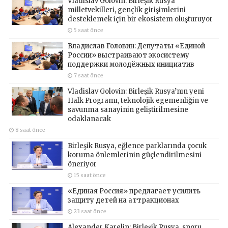
Vladislav Golovin: Birleşik Rusya
milletvekilleri, gençlik girişimlerini
desteklemek için bir ekosistem oluşturuyor
5 saat önce
Владислав Головин: Депутаты «Единой
России» выстраивают экосистему
поддержки молодёжных инициатив
7 saat önce
Vladislav Golovin: Birleşik Rusya’nın yeni
Halk Programı, teknolojik egemenliğin ve
savunma sanayinin geliştirilmesine
odaklanacak
8 saat önce
Birleşik Rusya, eğlence parklarında çocuk
koruma önlemlerinin güçlendirilmesini
öneriyor
15 saat önce
«Единая Россия» предлагает усилить
защиту детей на аттракционах
23 saat önce
Alexander Karelin: Birleşik Rusya, sporu