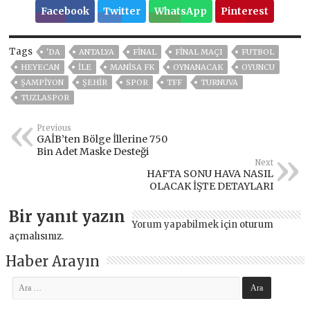
Facebook
Twitter
WhatsApp
Pinterest
Tags
'DA
ANTALYA
FİNAL
FINAL MAÇI
FUTBOL
HEYECAN
ILE
MANISA FK
OYNANACAK
OYUNCU
ŞAMPIYON
ŞEHİR
SPOR
TFF
TURNUVA
TUZLASPOR
Previous
GAİB’ten Bölge İllerine 750
Bin Adet Maske Desteği
Next
HAFTA SONU HAVA NASIL
OLACAK İŞTE DETAYLARI
Bir yanıt yazın
Yorum yapabilmek için
oturum
açmalısınız
.
Haber Arayın