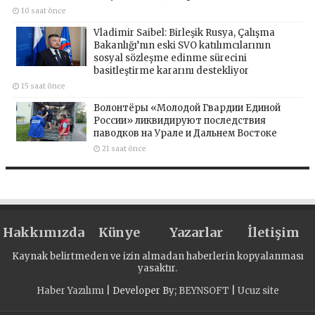
10 saat önce
Vladimir Saibel: Birleşik Rusya, Çalışma
Bakanlığı’nın eski SVO katılımcılarının
sosyal sözleşme edinme sürecini
basitleştirme kararını destekliyor
15 saat önce
Волонтёры «Молодой Гвардии Единой
России» ликвидируют последствия
паводков на Урале и Дальнем Востоке
21 saat önce
Hakkımızda
Künye
Yazarlar
İletişim
Kaynak belirtmeden ve izin almadan haberlerin kopyalanması
yasaktır.
Haber Yazılımı
| Developer By;
BEYNSOFT
|
Ucuz site