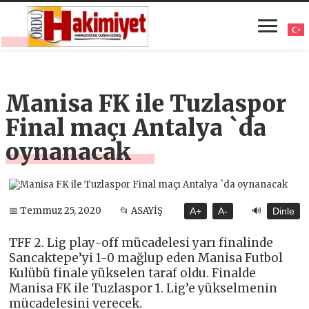
Manisa FK ile Tuzlaspor
Final maçı Antalya `da
oynanacak
🔊
📅 Temmuz 25, 2020
📂 ASAYİŞ
A+
A-
Dinle
TFF 2. Lig play-off mücadelesi yarı finalinde
Sancaktepe’yi 1-0 mağlup eden Manisa Futbol
Kulübü finale yükselen taraf oldu. Finalde
Manisa FK ile Tuzlaspor 1. Lig’e yükselmenin
mücadelesini verecek.