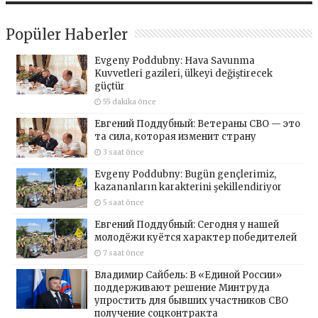
Popüler Haberler
Evgeny Poddubny: Hava Savunma
Kuvvetleri gazileri, ülkeyi değiştirecek
güçtür
55 dakika önce
Евгений Поддубный: Ветераны СВО — это
та сила, которая изменит страну
3 saat önce
Evgeny Poddubny: Bugün gençlerimiz,
kazananların karakterini şekillendiriyor
5 saat önce
Евгений Поддубный: Сегодня у нашей
молодёжи куётся характер победителей
7 saat önce
Владимир Сайбель: В «Единой России»
поддерживают решение Минтруда
упростить для бывших участников СВО
получение соцконтракта