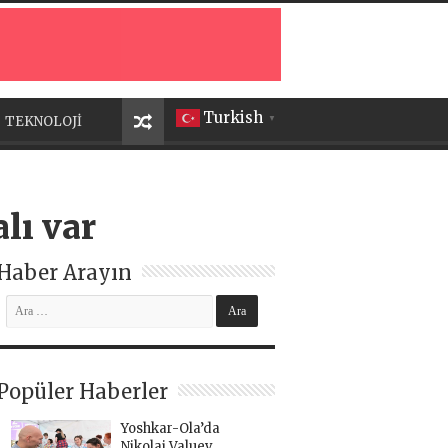
Turkish
TEKNOLOJİ
▼
lı var
Haber Arayın
Popüler Haberler
Yoshkar-Ola’da
Nikolai Valuev,