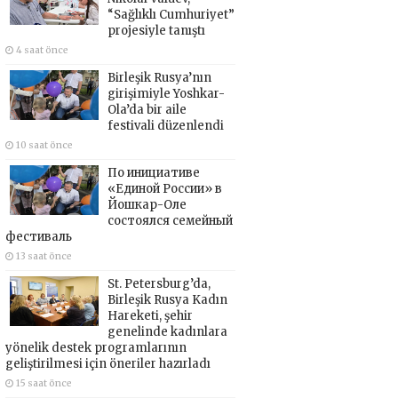
“Sağlıklı Cumhuriyet”
projesiyle tanıştı
4 saat önce
Birleşik Rusya’nın
girişimiyle Yoshkar-
Ola’da bir aile
festivali düzenlendi
10 saat önce
По инициативе
«Единой России» в
Йошкар-Оле
состоялся семейный
фестиваль
13 saat önce
St. Petersburg’da,
Birleşik Rusya Kadın
Hareketi, şehir
genelinde kadınlara
yönelik destek programlarının
geliştirilmesi için öneriler hazırladı
15 saat önce