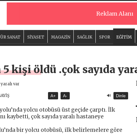
Reklam Alanı
ÜR SANAT
SİYASET
MAGAZİN
SAĞLIK
SPOR
EĞİTİM
5 kişi öldü .çok sayıda yara
🔊
SAYİŞ
A+
A-
Dinle
olu’nda yolcu otobüsü üst geçide çarptı. İlk
ını kaybetti, çok sayıda yaralı hastaneye
’nda bir yolcu otobüsü, ilk belirlemelere göre