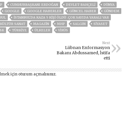
P
CUMHURBAŞKANI ERDOĞAN
DEVLET BAHÇELİ
DÜNYA
GOOGLE
GOOGLE HABERLER
GÜNCEL HABER
GÜNDEM
BUL
İSTANBUL'DA KAZA 5 KIŞI ÖLDÜ .ÇOK SAYIDA YARALI VAR
KÜLTÜR SANAT
MAGAZİN
MHP
SALGIN
SİYASET
SK
TÜRKİYE
ÜLKELER
VIRÜS
Next
Lübnan Enformasyon
Bakanı Abdussamed, İstifa
etti
lmek için
oturum açmalısınız
.