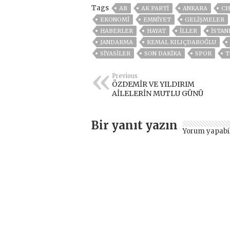
Tags
AB
AK PARTİ
ANKARA
CH
EKONOMİ
EMNİYET
GELIŞMELER
HABERLER
HAYAT
İLLER
ISTAN
JANDARMA
KEMAL KILIÇDAROĞLU
SİYASİLER
SON DAKIKA
SPOR
T
Previous
ÖZDEMİR VE YILDIRIM
AİLELERİN MUTLU GÜNÜ
Bir yanıt yazın
Yorum yapabi