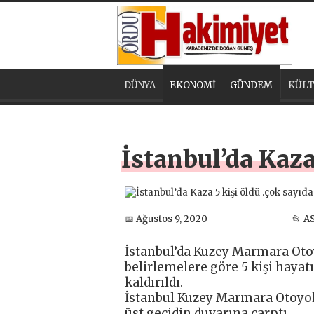
DÜNYA
EKONOMİ
GÜNDEM
KÜLT
İstanbul’da Kaza 
📅 Ağustos 9, 2020
📂 A
İstanbul’da Kuzey Marmara Otoy
belirlemelere göre 5 kişi hayat
kaldırıldı.
İstanbul Kuzey Marmara Otoyolu
üst geçidin duvarına çarptı.