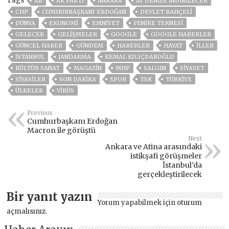
Tags
AB
AK PARTİ
ANKARA
AY DENIZE INDIRILECEK
CHP
CUMHURBAŞKANI ERDOĞAN
DEVLET BAHÇELİ
DÜNYA
EKONOMİ
EMNİYET
FENIKE TEKNESI
GELECEK
GELIŞMELER
GOOGLE
GOOGLE HABERLER
GÜNCEL HABER
GÜNDEM
HABERLER
HAYAT
İLLER
ISTANBUL
JANDARMA
KEMAL KILIÇDAROĞLU
KÜLTÜR SANAT
MAGAZİN
MHP
SALGIN
SİYASET
SİYASİLER
SON DAKIKA
SPOR
TSK
TÜRKİYE
ÜLKELER
VIRÜS
Previous
Cumhurbaşkanı Erdoğan
Macron ile görüştü
Next
Ankara ve Atina arasındaki
istikşafi görüşmeler
İstanbul’da
gerçekleştirilecek
Bir yanıt yazın
Yorum yapabilmek için
oturum
açmalısınız
.