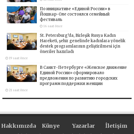
По инициативе «Единой России» в
Йошкар-Оле состоялся семейный
фестиваль
16 saat önce
St. Petersburg’da, Birleşik Rusya Kadın
Hareketi, şehir genelinde kadınlara yönelik
destek programlarının geliştirilmesi için
öneriler hazırladı
19 saat önce
В Санкт-Петербурге «Женское движение
Единой России» сформировало
предложения по развитию городских
программ поддержки женщин
21 saat önce
Hakkımızda
Künye
Yazarlar
İletişim