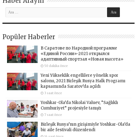
Haber Arayın
Popüler Haberler
В Саратове по Народной программе
«Единой России»-2021 открылся
адаптивный спортзал «Новая высота»
50 dakika önce
Yeni Yükseklik engellilere yönelik spor
salonu, 2021 Birleşik Rusya Halk Programı
kapsamında Saratov’da açıldı
3 saat önce
Yoshkar-Ola’da Nikolai Valuev, “Sağlıklı
Cumhuriyet” projesiyle tanıştı
7 saat önce
Birleşik Rusya’nın girişimiyle Yoshkar-Ola’da
bir aile festivali düzenlendi
14 saat önce