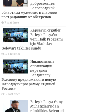
добровольцев
Белгородской
области за мужество в спасении
пострадавших от обстрелов
7 saat önce
Kapsayıcı örgütler,
Birleşik Rusya’nın
yeni Halk Programı
için Vladislav
Golovin’e teklifler sundu
10 saat önce
Инклюзивные
организации
передали
Владиславу
Головину предложения в новую
Народную программу «Единой
России»
15 saat önce
Birleşik Rusya Genç
Muhafızları’ndan
gönüllüler, Belgorod