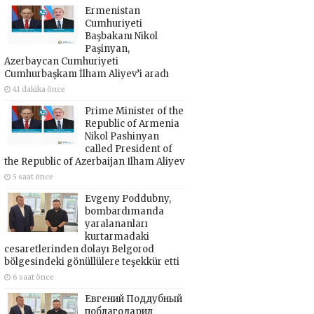
Ermenistan
Cumhuriyeti
Başbakanı Nikol
Paşinyan,
Azerbaycan Cumhuriyeti
Cumhurbaşkanı İlham Aliyev’i aradı
41 dakika önce
Prime Minister of the
Republic of Armenia
Nikol Pashinyan
called President of
the Republic of Azerbaijan Ilham Aliyev
5 saat önce
Evgeny Poddubny,
bombardımanda
yaralananları
kurtarmadaki
cesaretlerinden dolayı Belgorod
bölgesindeki gönüllülere teşekkür etti
6 saat önce
Евгений Поддубный
поблагодарил