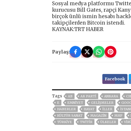
Sosyal medya platformu Twitter
kurucusu Bill Gates, rapçi Kan
birçok ünlü ismin hesabı hackl
takipçilerden Bitcoin istendi.
KAYNAK:TRT HABER
Paylaş:
Facebook
Tags
AB
AK PARTİ
ANKARA
CH
E
EMNİYET
GELIŞMELER
GOO
HABERLER
HAYAT
İLLER
ISTAN
KÜLTÜR SANAT
MAGAZİN
MHP
TÜRKİYE
TWİTİR
ÜLKELER
VIR