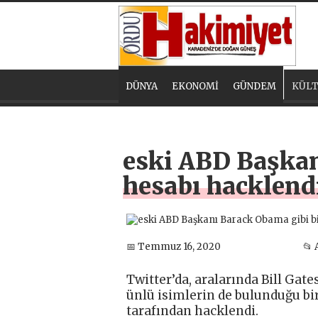
DÜNYA
EKONOMİ
GÜNDEM
KÜLT
eski ABD Başkan
hesabı hacklend
📅 Temmuz 16, 2020
📂 
Twitter’da, aralarında Bill Gat
ünlü isimlerin de bulunduğu bir
tarafından hacklendi.