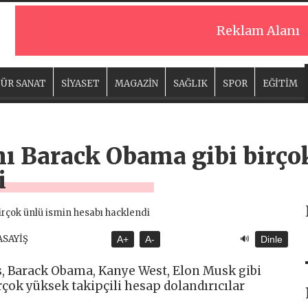
Reklam Alanı
ÜR SANAT
SİYASET
MAGAZİN
SAĞLIK
SPOR
EĞİTİM
ı Barack Obama gibi birço
i
🔊
ASAYİŞ
A+
A-
Dinle
es, Barack Obama, Kanye West, Elon Musk gibi
çok yüksek takipçili hesap dolandırıcılar