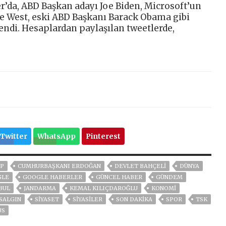
’da, ABD Başkan adayı Joe Biden, Microsoft’un
ye West, eski ABD Başkanı Barack Obama gibi
endi. Hesaplardan paylaşılan tweetlerde,
Twitter
WhatsApp
Pinterest
P
CUMHURBAŞKANI ERDOĞAN
DEVLET BAHÇELİ
DÜNYA
GLE
GOOGLE HABERLER
GÜNCEL HABER
GÜNDEM
BUL
JANDARMA
KEMAL KILIÇDAROĞLU
KONOMİ
SALGIN
SİYASET
SİYASİLER
SON DAKIKA
SPOR
TSK
ÜS