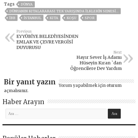
Tags
DÜNYA
DÜNYANIN KITALARARASI TEK YARIŞINDA İLKLERİN SENESİ…
İBB
ISTANBUL
KITA
KOŞU
SPOR
Previous
EYYÜBİYE BELEDİYESİNDEN
EMLAK VE ÇEVRE VERGİSİ
DUYURUSU
Next
Hayır Sever İş Adamı
Hüseyin Kıran `dan
Öğrencilere Dev Yardım
Bir yanıt yazın
Yorum yapabilmek için
oturum
açmalısınız
.
Haber Arayın