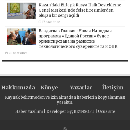
Kazan’daki Birleşik Rusya Halk Destekleme
Genel Merkezi’nde felsefi resimlerden
oluşan bir sergi açıldı
17 saat önce
Владислав Головин: Новая Народная
программа «Единой России» будет
ориентирована на развитие
технологического суверенитета и ОПК
20 saat önce
Hakkımızda
Künye
Yazarlar
İletişim
Kaynak belirtmeden ve izin almadan haberlerin kopyalanması
yasaktır.
Haber Yazılımı
| Developer By;
BEYNSOFT
|
Ucuz site