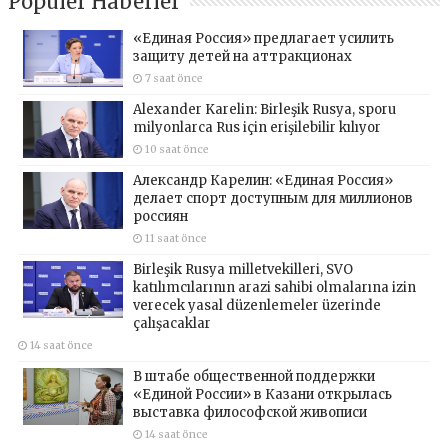
Popüler Haberler
«Единая Россия» предлагает усилить
защиту детей на аттракционах
7 saat önce
Alexander Karelin: Birleşik Rusya, sporu
milyonlarca Rus için erişilebilir kılıyor
10 saat önce
Александр Карелин: «Единая Россия»
делает спорт доступным для миллионов
россиян
11 saat önce
Birleşik Rusya milletvekilleri, SVO
katılımcılarının arazi sahibi olmalarına izin
verecek yasal düzenlemeler üzerinde
çalışacaklar
14 saat önce
В штабе общественной поддержки
«Единой России» в Казани открылась
выставка философской живописи
14 saat önce