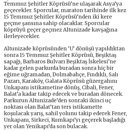
Temmuz Şehitler Köprüsü’ne ulaşarak Asya’ya
geçecekler. Sporcular, maraton tarihinde ilk kez
15 Temmuz Şehitler Köprüsü’nden iki kere
geçme şansına sahip olacaklar. Sporcular
köprüyü geçer geçmez Altunizade kavşağına
ilerleyecekler.
Altunizade köprüsünden ‘U’ dönüşü yapıldıktan
sonra 15 Temmuz Şehitler Köprüsü, Beşiktaş
sapağı, Barbaros Bulvarı Beşiktaş İskelesi’ne
kadar gelen parkurda buradan sonra hiç bir
eğime uğramadan, Dolmabahçe, Fındıklı, Salı
Pazarı, Karaköy, Galata Köprüsü güzergahını
Unkapanı istikametine dönüş, Cibali, Fener,
Balat’a kadar takip edecek ve buradan dönecek.
Parkurun Altunizade’den sonraki ikinci uç
noktası olan Balat’tan ters istikamette
koşulacak yarış, sahil yolunu takip ederek Fener,
Unkapanı, Sirkeci, Kumkapı’yı geçerek başladığı
yer olan Yenikapı’da son bulacak.