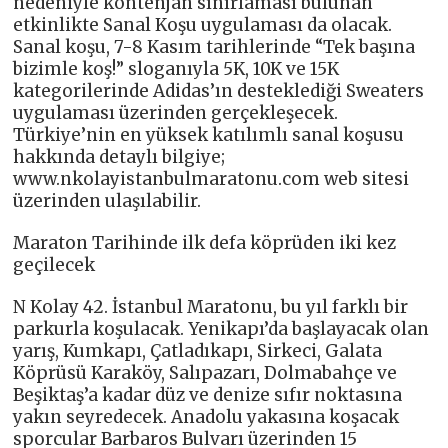
nedeniyle kontenjan sınırlaması bulunan
etkinlikte Sanal Koşu uygulaması da olacak.
Sanal koşu, 7-8 Kasım tarihlerinde “Tek başına
bizimle koş!” sloganıyla 5K, 10K ve 15K
kategorilerinde Adidas’ın desteklediği Sweaters
uygulaması üzerinden gerçekleşecek.
Türkiye’nin en yüksek katılımlı sanal koşusu
hakkında detaylı bilgiye;
www.nkolayistanbulmaratonu.com web sitesi
üzerinden ulaşılabilir.
Maraton Tarihinde ilk defa köprüden iki kez
geçilecek
N Kolay 42. İstanbul Maratonu, bu yıl farklı bir
parkurla koşulacak. Yenikapı’da başlayacak olan
yarış, Kumkapı, Çatladıkapı, Sirkeci, Galata
Köprüsü Karaköy, Salıpazarı, Dolmabahçe ve
Beşiktaş’a kadar düz ve denize sıfır noktasına
yakın seyredecek. Anadolu yakasına koşacak
sporcular Barbaros Bulvarı üzerinden 15