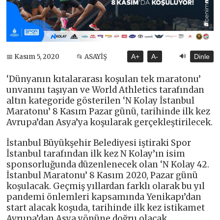
🔊
📅 Kasım 5, 2020
📂 ASAYİŞ
A+
A-
Dinle
‘Dünyanın kıtalararası koşulan tek maratonu’
unvanını taşıyan ve World Athletics tarafından
altın kategoride gösterilen ‘N Kolay İstanbul
Maratonu’ 8 Kasım Pazar günü, tarihinde ilk kez
Avrupa’dan Asya’ya koşularak gerçekleştirilecek.
İstanbul Büyükşehir Belediyesi iştiraki Spor
İstanbul tarafından ilk kez N Kolay’ın isim
sponsorluğunda düzenlenecek olan ‘N Kolay 42.
İstanbul Maratonu’ 8 Kasım 2020, Pazar günü
koşulacak. Geçmiş yıllardan farklı olarak bu yıl
pandemi önlemleri kapsamında Yenikapı’dan
start alacak koşuda, tarihinde ilk kez istikamet
Avrupa’dan Asya yönüne doğru olacak.