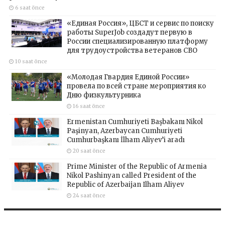
6 saat önce
«Единая Россия», ЦБСТ и сервис по поиску
работы SuperJob создадут первую в
России специализированную платформу
для трудоустройства ветеранов СВО
10 saat önce
«Молодая Гвардия Единой России»
провела по всей стране мероприятия ко
Дню физкультурника
16 saat önce
Ermenistan Cumhuriyeti Başbakanı Nikol
Paşinyan, Azerbaycan Cumhuriyeti
Cumhurbaşkanı İlham Aliyev’i aradı
20 saat önce
Prime Minister of the Republic of Armenia
Nikol Pashinyan called President of the
Republic of Azerbaijan Ilham Aliyev
24 saat önce