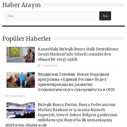
Haber Arayın
Popüler Haberler
Kazan’daki Birleşik Rusya Halk Destekleme
Genel Merkezi’nde felsefi resimlerden
oluşan bir sergi açıldı
3 saat önce
Владислав Головин: Новая Народная
программа «Единой России» будет
ориентирована на развитие
технологического суверенитета и ОПК
6 saat önce
Birleşik Rusya Partisi, Rusya Federasyonu
Merkez Bankası ve iş arama hizmeti
SuperJob, Sovyet Askeri Bölgesi gazilerinin
istihdamı için Rusya’da ilk uzmanlaşmış
platformu oluşturacak