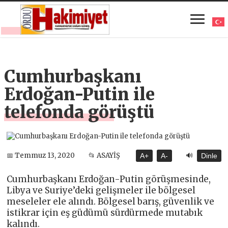
Cumhurbaşkanı
Erdoğan-Putin ile
telefonda görüştü
🔊
📅 Temmuz 13, 2020
📂 ASAYİŞ
A+
A-
Dinle
Cumhurbaşkanı Erdoğan-Putin görüşmesinde,
Libya ve Suriye’deki gelişmeler ile bölgesel
meseleler ele alındı. Bölgesel barış, güvenlik ve
istikrar için eş güdümü sürdürmede mutabık
kalındı.