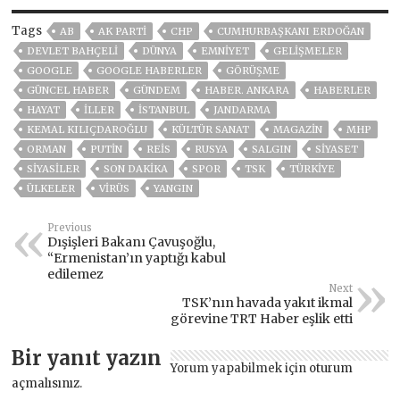
Tags
AB
AK PARTİ
CHP
CUMHURBAŞKANI ERDOĞAN
DEVLET BAHÇELİ
DÜNYA
EMNİYET
GELIŞMELER
GOOGLE
GOOGLE HABERLER
GÖRÜŞME
GÜNCEL HABER
GÜNDEM
HABER. ANKARA
HABERLER
HAYAT
İLLER
ISTANBUL
JANDARMA
KEMAL KILIÇDAROĞLU
KÜLTÜR SANAT
MAGAZİN
MHP
ORMAN
PUTIN
REİS
RUSYA
SALGIN
SİYASET
SİYASİLER
SON DAKIKA
SPOR
TSK
TÜRKİYE
ÜLKELER
VIRÜS
YANGIN
Previous
Dışişleri Bakanı Çavuşoğlu,
“Ermenistan’ın yaptığı kabul
edilemez
Next
TSK’nın havada yakıt ikmal
görevine TRT Haber eşlik etti
Bir yanıt yazın
Yorum yapabilmek için
oturum
açmalısınız
.