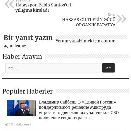
Previous
Hatayspor, Pablo Santos’u 1
yıllığına kiraladı
Next
HASSAS CİLTLERİN GÜCÜ
ORGANİK PAPATYA
Bir yanıt yazın
Yorum yapabilmek için
oturum
açmalısınız
.
Haber Arayın
Popüler Haberler
Владимир Сайбель: В «Единой России»
поддерживают решение Минтруда
упростить для бывших участников СВО
получение соцконтракта
48 dakika önce