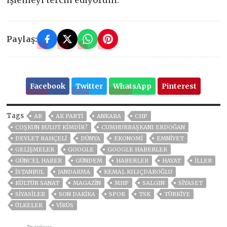
Paylaş:
Facebook
Twitter
WhatsApp
Pinterest
Tags
AB
AK PARTİ
ANKARA
CHP
COŞKUN BULUT KIMDIR?
CUMHURBAŞKANI ERDOĞAN
DEVLET BAHÇELİ
DÜNYA
EKONOMİ
EMNİYET
GELIŞMELER
GOOGLE
GOOGLE HABERLER
GÜNCEL HABER
GÜNDEM
HABERLER
HAYAT
İLLER
ISTANBUL
JANDARMA
KEMAL KILIÇDAROĞLU
KÜLTÜR SANAT
MAGAZİN
MHP
SALGIN
SİYASET
SİYASİLER
SON DAKIKA
SPOR
TSK
TÜRKİYE
ÜLKELER
VIRÜS