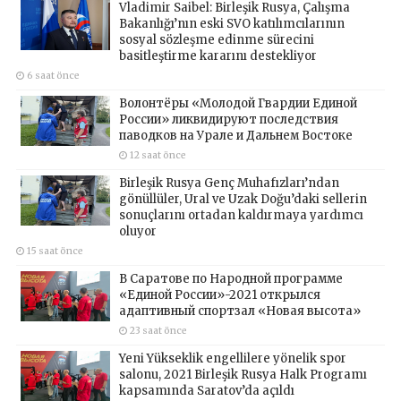
Vladimir Saibel: Birleşik Rusya, Çalışma
Bakanlığı’nın eski SVO katılımcılarının
sosyal sözleşme edinme sürecini
basitleştirme kararını destekliyor
6 saat önce
Волонтёры «Молодой Гвардии Единой
России» ликвидируют последствия
паводков на Урале и Дальнем Востоке
12 saat önce
Birleşik Rusya Genç Muhafızları’ndan
gönüllüler, Ural ve Uzak Doğu’daki sellerin
sonuçlarını ortadan kaldırmaya yardımcı
oluyor
15 saat önce
В Саратове по Народной программе
«Единой России»-2021 открылся
адаптивный спортзал «Новая высота»
23 saat önce
Yeni Yükseklik engellilere yönelik spor
salonu, 2021 Birleşik Rusya Halk Programı
kapsamında Saratov’da açıldı