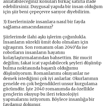
anlatabileceğiniz konuları birkaç satırla ifade
edebilirsiniz. Duygusal yapıda bir insan olduğum
için şiir beni çepeçevre sarıyor diyebilirim.
3) Eserlerinizde insanlara nasıl bir fayda
sağlama amacındasınız?
Şiirlerimde ilahi aşkı işlerim çoğunlukla.
İnsanların sürekli ümit dolu olmaları için
uğraşırım. Son romanım olan 2040’da ise
robotların insanların hayatını
kolaylaştırmalarından bahsettim. Bir mucit
değilim; fakat icat yapılabilecek şeyleri düşünüp
bulma noktasında başarılı olduğumu
düşünüyorum. Romanlarımı okuyanlar ne
demek istediğimi çok iyi anlarlar. Okurlarımın
genelde en çok beğendikleri unsur kurgulama
gücümdür. İşte 2040 romanımda da özellikle
gençlerin okuyup bu ileri teknolojiyi
yapmalarını istiyorum. Böylece insanlığa bir
faydamız dokunur.