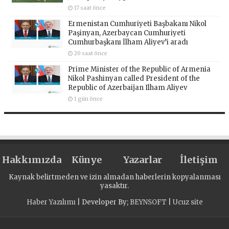
17 saat önce
Ermenistan Cumhuriyeti Başbakanı Nikol
Paşinyan, Azerbaycan Cumhuriyeti
Cumhurbaşkanı İlham Aliyev’i aradı
20 saat önce
Prime Minister of the Republic of Armenia
Nikol Pashinyan called President of the
Republic of Azerbaijan Ilham Aliyev
1 gün önce
Hakkımızda
Künye
Yazarlar
İletişim
Kaynak belirtmeden ve izin almadan haberlerin kopyalanması
yasaktır.
Haber Yazılımı
| Developer By;
BEYNSOFT
|
Ucuz site