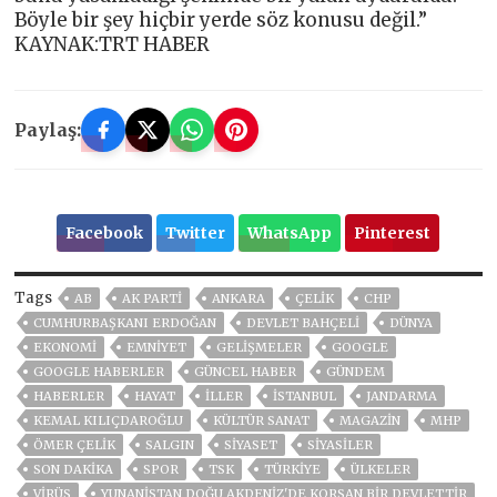
Böyle bir şey hiçbir yerde söz konusu değil.”
KAYNAK:TRT HABER
Paylaş:
Facebook
Twitter
WhatsApp
Pinterest
Tags
AB
AK PARTİ
ANKARA
ÇELIK
CHP
CUMHURBAŞKANI ERDOĞAN
DEVLET BAHÇELİ
DÜNYA
EKONOMİ
EMNİYET
GELIŞMELER
GOOGLE
GOOGLE HABERLER
GÜNCEL HABER
GÜNDEM
HABERLER
HAYAT
İLLER
ISTANBUL
JANDARMA
KEMAL KILIÇDAROĞLU
KÜLTÜR SANAT
MAGAZİN
MHP
ÖMER ÇELİK
SALGIN
SİYASET
SİYASİLER
SON DAKIKA
SPOR
TSK
TÜRKİYE
ÜLKELER
VIRÜS
YUNANISTAN DOĞU AKDENIZ'DE KORSAN BIR DEVLETTIR