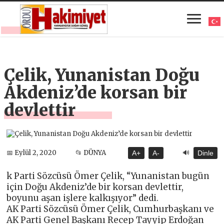
Çelik, Yunanistan Doğu
Akdeniz’de korsan bir
devlettir
🔊
📅 Eylül 2, 2020
📂 DÜNYA
A+
A-
Dinle
k Parti Sözcüsü Ömer Çelik, “Yunanistan bugün
için Doğu Akdeniz’de bir korsan devlettir,
boyunu aşan işlere kalkışıyor” dedi.
AK Parti Sözcüsü Ömer Çelik, Cumhurbaşkanı ve
AK Parti Genel Başkanı Recep Tayyip Erdoğan