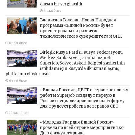
oluşan bir sergi açıldı
4 saat önce
Владислав Головин: Новая Народная
программа «Единой России» будет
ориентирована на развитие
технологического суверенитета и ОПК
6 saat önce
Birleşik Rusya Partisi, Rusya Federasyonu
Merkez Bankası ve iş arama hizmeti
SuperJob, Sovyet Askeri Bölgesi gazilerinin
istihdamı için Rusya’da ilk uzmanlaşmış
platformu oluşturacak
6 saat önce
«Единая Россия», ЦБСТ и сервис по поиску
работы SuperJob создадут первую в
России специализированную платформу
для трудоустройства ветеранов СВО
10 saat önce
«Молодая Гвардия Единой России»
провела по всей стране мероприятия ко
Дню физкультурника