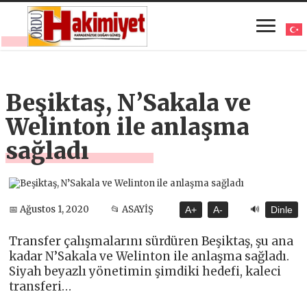
Beşiktaş, N’Sakala ve
Welinton ile anlaşma
sağladı
🔊
📅 Ağustos 1, 2020
📂 ASAYİŞ
A+
A-
Dinle
Transfer çalışmalarını sürdüren Beşiktaş, şu ana
kadar N’Sakala ve Welinton ile anlaşma sağladı.
Siyah beyazlı yönetimin şimdiki hedefi, kaleci
transferi…