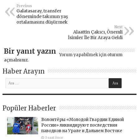
Previous
Galatasaray, transfer
döneminde takımın yaş
ortalamasını düşürmek
Next
Alaattin Çakıcı, Önemli
İsimler İle Bir Araya Geldi
Bir yanıt yazın
Yorum yapabilmek için
oturum
açmalısınız
.
Haber Arayın
Popüler Haberler
Волонтёры «Молодой Гвардии Единой
России» ликвидируют последствия
паводков на Урале и Дальнем Востоке
3 saat önce