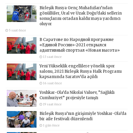
Birleşik Rusya Genç Muhafızları’ndan
gönüllüler, Ural ve Uzak Doğu’daki sellerin
sonuçlarını ortadan kaldırmaya yardımcı
oluyor
5 saat önce
В Саратове по Народной программе
«Единой России»-2021 открылся
адаптивный спортзал «Новая высота»
13 saat önce
Yeni Yükseklik engellilere yönelik spor
salonu, 2021 Birleşik Rusya Halk Programı
kapsamında Saratov’da açıldı
16 saat önce
Yoshkar-Ola’da Nikolai Valuev, “Sağlıklı
Cumhuriyet” projesiyle tanıştı
19 saat önce
Birleşik Rusya’nın girişimiyle Yoshkar-Ola’da
bir aile festivali düzenlendi
1 gün önce