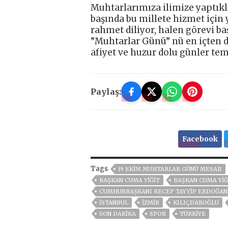
Muhtarlarımıza ilimize yaptıkl
başında bu millete hizmet için
rahmet diliyor, halen görevi b
”Muhtarlar Günü” nü en içten dil
afiyet ve huzur dolu günler te
Paylaş:
Facebook
Tags
19 EKIM MUHTARLAR GÜNÜ MESAJI
BAŞKAN CUMA YİĞİT
BAŞKAN CUMA YIĞ
CUMHURBAŞKANI RECEP TAYYIP ERDOĞAN
ISTANBUL
İZMIR
KILIÇDAROĞLU
SON DAKIKA
SPOR
TÜRKİYE