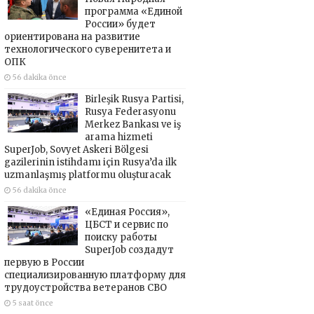
программа «Единой
России» будет
ориентирована на развитие
технологического суверенитета и
ОПК
56 dakika önce
Birleşik Rusya Partisi,
Rusya Federasyonu
Merkez Bankası ve iş
arama hizmeti
SuperJob, Sovyet Askeri Bölgesi
gazilerinin istihdamı için Rusya’da ilk
uzmanlaşmış platformu oluşturacak
56 dakika önce
«Единая Россия»,
ЦБСТ и сервис по
поиску работы
SuperJob создадут
первую в России
специализированную платформу для
трудоустройства ветеранов СВО
5 saat önce