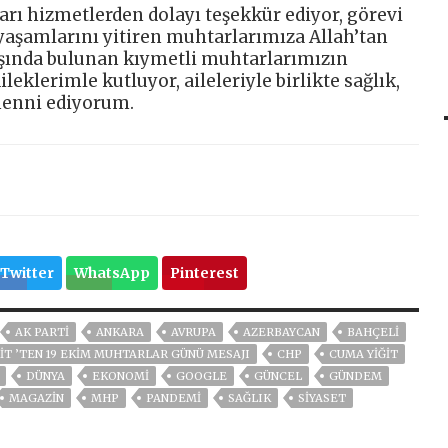
arı hizmetlerden dolayı teşekkür ediyor, görevi
 yaşamlarını yitiren muhtarlarımıza Allah’tan
aşında bulunan kıymetli muhtarlarımızın
eklerimle kutluyor, aileleriyle birlikte sağlık,
menni ediyorum.
Twitter
WhatsApp
Pinterest
AK PARTİ
ANKARA
AVRUPA
AZERBAYCAN
BAHÇELİ
IT ’TEN 19 EKIM MUHTARLAR GÜNÜ MESAJI
CHP
CUMA YİĞİT
DÜNYA
EKONOMİ
GOOGLE
GÜNCEL
GÜNDEM
MAGAZİN
MHP
PANDEMİ
SAĞLIK
SİYASET