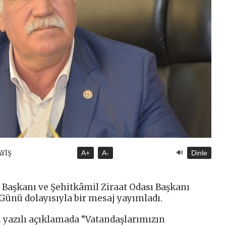
🔊
AYİŞ
A+
A-
Dinle
i Başkanı ve Şehitkâmil Ziraat Odası Başkanı
Günü dolayısıyla bir mesaj yayımladı.
n yazılı açıklamada “Vatandaşlarımızın