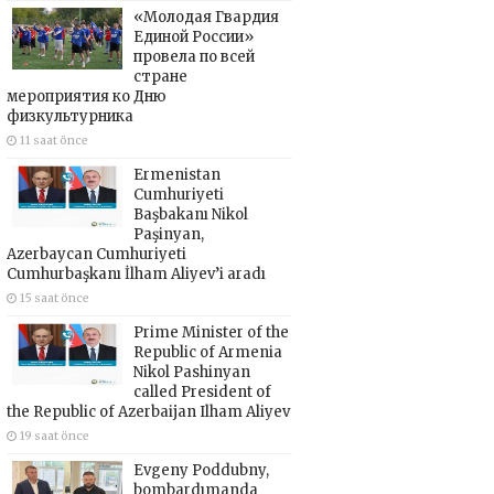
«Молодая Гвардия
Единой России»
провела по всей
стране
мероприятия ко Дню
физкультурника
11 saat önce
Ermenistan
Cumhuriyeti
Başbakanı Nikol
Paşinyan,
Azerbaycan Cumhuriyeti
Cumhurbaşkanı İlham Aliyev’i aradı
15 saat önce
Prime Minister of the
Republic of Armenia
Nikol Pashinyan
called President of
the Republic of Azerbaijan Ilham Aliyev
19 saat önce
Evgeny Poddubny,
bombardımanda