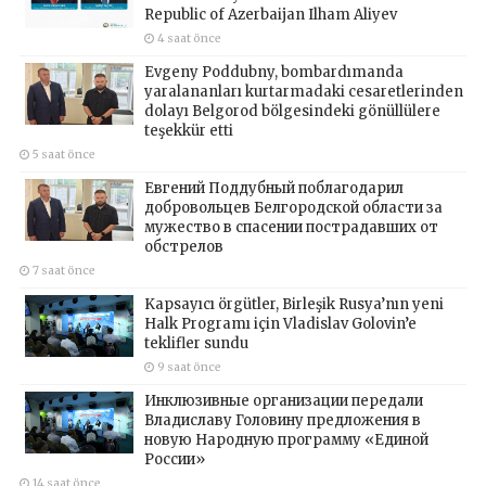
Republic of Azerbaijan Ilham Aliyev
4 saat önce
Evgeny Poddubny, bombardımanda
yaralananları kurtarmadaki cesaretlerinden
dolayı Belgorod bölgesindeki gönüllülere
teşekkür etti
5 saat önce
Евгений Поддубный поблагодарил
добровольцев Белгородской области за
мужество в спасении пострадавших от
обстрелов
7 saat önce
Kapsayıcı örgütler, Birleşik Rusya’nın yeni
Halk Programı için Vladislav Golovin’e
teklifler sundu
9 saat önce
Инклюзивные организации передали
Владиславу Головину предложения в
новую Народную программу «Единой
России»
14 saat önce