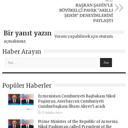
Next
BAŞKAN ŞAHİN’LE
BÜYÜKELÇİ PAVEK “AKILLI
ŞEHİR” DENEYİMLERİNİ
PAYLAŞTI
Bir yanıt yazın
Yorum yapabilmek için
oturum
açmalısınız
.
Haber Arayın
Popüler Haberler
Ermenistan Cumhuriyeti Başbakanı Nikol
Paşinyan, Azerbaycan Cumhuriyeti
Cumhurbaşkanı İlham Aliyev’i aradı
17 dakika önce
Prime Minister of the Republic of Armenia
Nikol Pashinyan called President of the