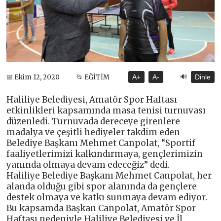
🔊
📅 Ekim 12, 2020
📂 EĞİTİM
A+
A-
Dinle
Haliliye Belediyesi, Amatör Spor Haftası
etkinlikleri kapsamında masa tenisi turnuvası
düzenledi. Turnuvada dereceye girenlere
madalya ve çeşitli hediyeler takdim eden
Belediye Başkanı Mehmet Canpolat, “Sportif
faaliyetlerimizi kalkındırmaya, gençlerimizin
yanında olmaya devam edeceğiz” dedi.
Haliliye Belediye Başkanı Mehmet Canpolat, her
alanda olduğu gibi spor alanında da gençlere
destek olmaya ve katkı sunmaya devam ediyor.
Bu kapsamda Başkan Canpolat, Amatör Spor
Haftası nedeniyle Haliliye Belediyesi ve İl