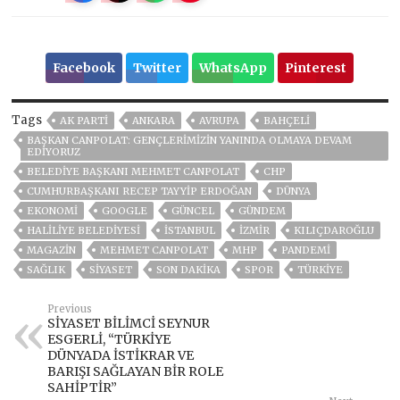
Facebook
Twitter
WhatsApp
Pinterest
Tags
AK PARTİ
ANKARA
AVRUPA
BAHÇELİ
BAŞKAN CANPOLAT: GENÇLERİMİZİN YANINDA OLMAYA DEVAM
EDİYORUZ
BELEDIYE BAŞKANI MEHMET CANPOLAT
CHP
CUMHURBAŞKANI RECEP TAYYIP ERDOĞAN
DÜNYA
EKONOMİ
GOOGLE
GÜNCEL
GÜNDEM
HALİLİYE BELEDİYESİ
ISTANBUL
İZMIR
KILIÇDAROĞLU
MAGAZİN
MEHMET CANPOLAT
MHP
PANDEMİ
SAĞLIK
SİYASET
SON DAKIKA
SPOR
TÜRKİYE
Previous
SİYASET BİLİMCİ SEYNUR
ESGERLİ, “TÜRKİYE
DÜNYADA İSTİKRAR VE
BARIŞI SAĞLAYAN BİR ROLE
SAHİPTİR”