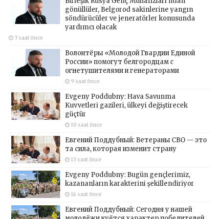
Birleşik Rusya Genç Muhafızları’ndan
gönüllüler, Belgorod sakinlerine yangın
söndürücüler ve jeneratörler konusunda
yardımcı olacak
7 saat önce
Волонтёры «Молодой Гвардии Единой
России» помогут белгородцам с
огнетушителями и генераторами
9 saat önce
Evgeny Poddubny: Hava Savunma
Kuvvetleri gazileri, ülkeyi değiştirecek
güçtür
10 saat önce
Евгений Поддубный: Ветераны СВО — это
та сила, которая изменит страну
13 saat önce
Evgeny Poddubny: Bugün gençlerimiz,
kazananların karakterini şekillendiriyor
14 saat önce
Евгений Поддубный: Сегодня у нашей
молодёжи куётся характер победителей