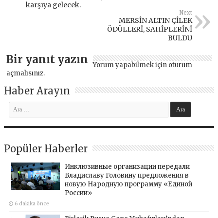
karşıya gelecek.
Next
MERSİN ALTIN ÇİLEK
ÖDÜLLERİ, SAHİPLERİNİ
BULDU
Bir yanıt yazın
Yorum yapabilmek için
oturum
açmalısınız
.
Haber Arayın
Popüler Haberler
Инклюзивные организации передали
Владиславу Головину предложения в
новую Народную программу «Единой
России»
6 dakika önce