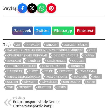
Paylaş:
Facebook
Twitter
WhatsApp
Pinterest
Tags
AB
AK PARTİ
ANKARA
BAHADIR GIZEM
BAHADIR GIZEM AK ÇIFTINDEN YENI SINGLE MÜJDESI
CHP
CUMHURBAŞKANI ERDOĞAN
DEVLET BAHÇELİ
DÜNYA
EKONOMİ
EMNİYET
GELIŞMELER
GOOGLE
GOOGLE HABERLER
GÜNCEL HABER
GÜNDEM
HABERLER
HAYAT
İLLER
ISTANBUL
JANDARMA
KEMAL KILIÇDAROĞLU
KÜLTÜR SANAT
MAGAZİN
MHP
SALGIN
SİYASET
SİYASİLER
SON DAKIKA
SPOR
TSK
TÜRKİYE
ÜLKELER
VIRÜS
Previous
Erzurumspor evinde Demir
Grup Sivasspor ile karşı