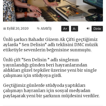
🔊
📅 Eylül 20, 2020
📂 ASAYİŞ
A+
A-
Dinle
Ünlü şarkıcı Bahadır Gizem Ak Çifti geçtiğimiz
aylarda ” Sen Delisin” adlı teklisini DMC müzik
etiketiyle sevenlerin beğenisine sunmuştu.
Ünlü çift “Sen Delisin ” adlı singlenın
yayınlandığı günden beri hayranlarından
aldıkları güzel tepkiler üzerine yeni bir single
çalışması için stüdyoya girdi.
Geçtiğimiz günlerde stüdyoda yaptıkları
çalışmayı hayranları için sosyal medyadan
paylaşarak yeni bir şarkının müjdesini verdiler.