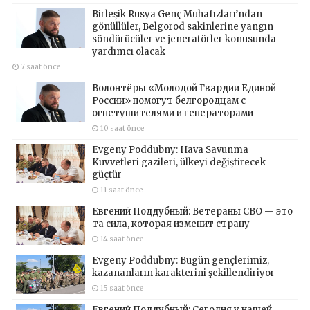
Birleşik Rusya Genç Muhafızları’ndan
gönüllüler, Belgorod sakinlerine yangın
söndürücüler ve jeneratörler konusunda
yardımcı olacak
7 saat önce
Волонтёры «Молодой Гвардии Единой
России» помогут белгородцам с
огнетушителями и генераторами
10 saat önce
Evgeny Poddubny: Hava Savunma
Kuvvetleri gazileri, ülkeyi değiştirecek
güçtür
11 saat önce
Евгений Поддубный: Ветераны СВО — это
та сила, которая изменит страну
14 saat önce
Evgeny Poddubny: Bugün gençlerimiz,
kazananların karakterini şekillendiriyor
15 saat önce
Евгений Поддубный: Сегодня у нашей