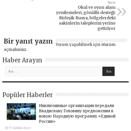
Next
Okul ve oyun alanı
yenilemeleri, gönüllü desteği:
Birleşik Rusya, bölgelerdeki
sakinlerin taleplerini yerine
getiriyor
Bir yanıt yazın
Yorum yapabilmek için
oturum
açmalısınız
.
Haber Arayın
Popüler Haberler
Инклюзивные организации передали
Владиславу Головину предложения в
новую Народную программу «Единой
России»
57 dakika önce