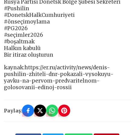
Rusya Partisi Donetsk Bölge Şubesi Sekreteri
#Pushilin
#DonetskHalkCumhuriyeti
#önseçimoylama
#PG2026
#seçimler2026
#boşaltmak
Halkın kabulü
Bir itiraz oluşturun
kaynak:https://er.ru/activity/news/denis-
pushilin-zhiteli-dnr-pokazali-vysokuyu-
yavku-na-pervom-predvaritelnom-
golosovanii-edinoj-rossii
Paylaş: