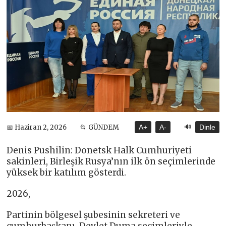
🔊
📅 Haziran 2, 2026
📂 GÜNDEM
A+
A-
Dinle
Denis Pushilin: Donetsk Halk Cumhuriyeti
sakinleri, Birleşik Rusya’nın ilk ön seçimlerinde
yüksek bir katılım gösterdi.
2026,
Partinin bölgesel şubesinin sekreteri ve