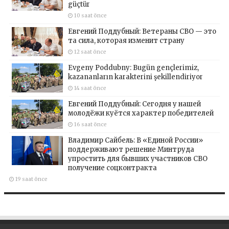
güçtür
10 saat önce
Евгений Поддубный: Ветераны СВО — это
та сила, которая изменит страну
12 saat önce
Evgeny Poddubny: Bugün gençlerimiz,
kazananların karakterini şekillendiriyor
14 saat önce
Евгений Поддубный: Сегодня у нашей
молодёжи куётся характер победителей
16 saat önce
Владимир Сайбель: В «Единой России»
поддерживают решение Минтруда
упростить для бывших участников СВО
получение соцконтракта
19 saat önce