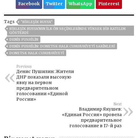
Facebook
Twitter
WhatsApp
Pinterest
Tags
"BIRLEŞIK RUSYA"
BIRLEŞIK RUSYA'NIN ILK ÖN SEÇIMLERINDE YÜKSEK BIR KATILIM
GÖSTERDI
DENIS PUSHILIN
DENIS PUSHILIN: DONETSK HALK CUMHURIYETI SAKINLERI
DONETSK HALK CUMHURIYETI
Previous
Денис Пушилин: Жители
ДНР показали высокую
явку на первом
предварительном
голосовании «Единой
России»
Next
Владимир Якушев:
«Единая Россия» провела
предварительное
голосование в 17-й раз