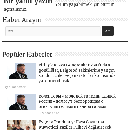
Bir yanıt yazın
Yorum yapabilmek için
oturum
açmalısınız
.
Haber Arayın
Popüler Haberler
Birleşik Rusya Genç Muhafızları’ndan
gönüllüler, Belgorod sakinlerine yangın
söndürücüler ve jeneratörler konusunda
yardımcı olacak
6 saat önce
Волонтёры «Молодой Гвардии Единой
России» помогут белгородцам с
огнетушителями и генераторами
9 saat önce
Evgeny Poddubny: Hava Savunma
Kuvvetleri gazileri, ülkeyi değiştirecek