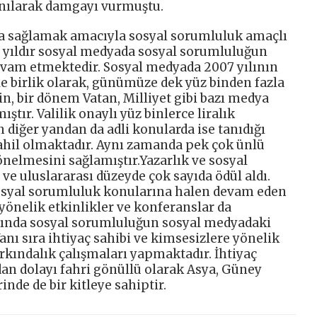
anılarak damgayı vurmuştu.
yda sağlamak amacıyla sosyal sorumluluk amaçlı
4 yıldır sosyal medyada sosyal sorumluluğun
evam etmektedir. Sosyal medyada 2007 yılının
le birlik olarak, günümüze dek yüz binden fazla
gin, bir dönem Vatan, Milliyet gibi bazı medya
ştır. Valilik onaylı yüz binlerce liralık
iğer yandan da adli konularda ise tanıdığı
ahil olmaktadır. Aynı zamanda pek çok ünlü
nelmesini sağlamıştır.Yazarlık ve sosyal
e uluslararası düzeyde çok sayıda ödül aldı.
yal sorumluluk konularına halen devam eden
önelik etkinlikler ve konferanslar da
rında sosyal sorumluluğun sosyal medyadaki
nı sıra ihtiyaç sahibi ve kimsesizlere yönelik
rkındalık çalışmaları yapmaktadır. İhtiyaç
dan dolayı fahri gönüllü olarak Asya, Güney
nde de bir kitleye sahiptir.