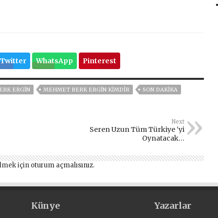
Twitter
WhatsApp
Pinterest
ERK ERGIN
MEHMET BERK ERGİN KİMDİR
SON DAKIKA
Next
Seren Uzun Tüm Türkiye ‘yi
Oynatacak…
lmek için
oturum açmalısınız
.
Künye
Yazarlar