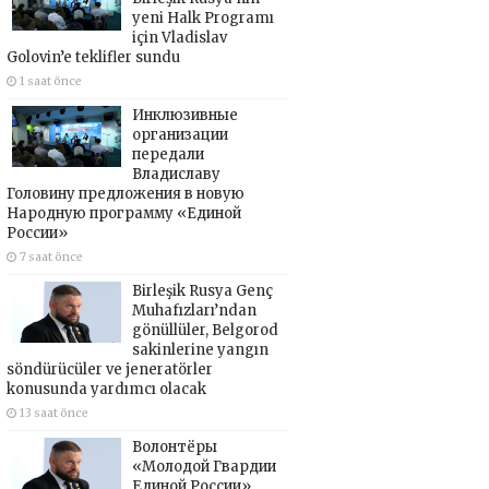
yeni Halk Programı
için Vladislav
Golovin’e teklifler sundu
1 saat önce
Инклюзивные
организации
передали
Владиславу
Головину предложения в новую
Народную программу «Единой
России»
7 saat önce
Birleşik Rusya Genç
Muhafızları’ndan
gönüllüler, Belgorod
sakinlerine yangın
söndürücüler ve jeneratörler
konusunda yardımcı olacak
13 saat önce
Волонтёры
«Молодой Гвардии
Единой России»