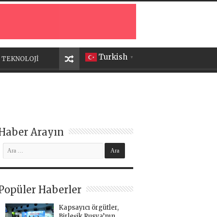
Turkish
TEKNOLOJİ
▼
Haber Arayın
Popüler Haberler
Kapsayıcı örgütler,
Birleşik Rusya’nın