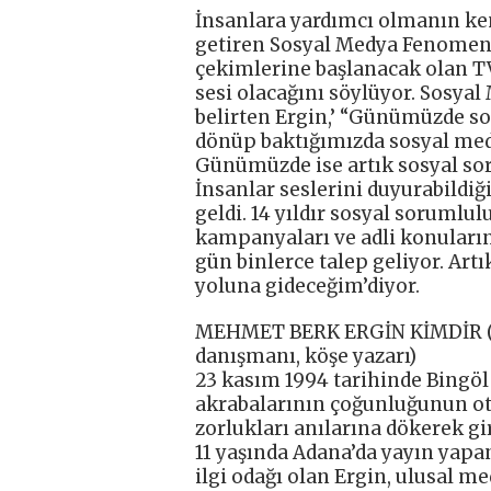
İnsanlara yardımcı olmanın kend
getiren Sosyal Medya Fenomen
çekimlerine başlanacak olan 
sesi olacağını söylüyor. Sosyal
belirten Ergin,’ “Günümüzde so
dönüp baktığımızda sosyal medy
Günümüzde ise artık sosyal sor
İnsanlar seslerini duyurabildiğ
geldi. 14 yıldır sosyal sorumlul
kampanyaları ve adli konuların 
gün binlerce talep geliyor. Art
yoluna gideceğim’diyor.
MEHMET BERK ERGİN KİMDİR (S
danışmanı, köşe yazarı)
23 kasım 1994 tarihinde Bingöl
akrabalarının çoğunluğunun ot
zorlukları anılarına dökerek gi
11 yaşında Adana’da yayın yapa
ilgi odağı olan Ergin, ulusal 