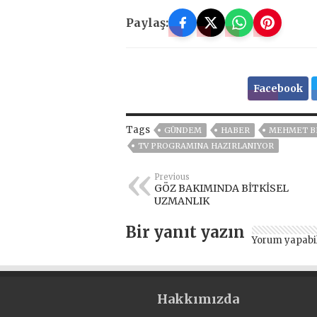
Paylaş:
Facebook
Tags
GÜNDEM
HABER
MEHMET B
TV PROGRAMINA HAZIRLANIYOR
Previous
GÖZ BAKIMINDA BİTKİSEL
UZMANLIK
Bir yanıt yazın
Yorum yapabi
Hakkımızda