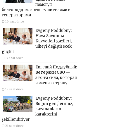
помогут
белгородцам с огнетушителями и
генераторами
16 saat önce
Evgeny Poddubny:
Hava Savunma
Kuvvetleri gazileri,
ülkeyi değiştirecek
güçtür
17 saat önce
Евгений Поддубный:
Ветераны СВО —
это та сила, которая
изменит страну
19 saat önce
Evgeny Poddubny:
Bugün gençlerimiz,
kazananların
karakterini
şekillendiriyor
21 saat önce