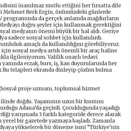
isini inanılmaz mutlu ettiğini her fırsatta dile
i Mehmet Berk Ergin, önümüzdeki günlerde
TV programında da gerçek anlamda mağdurların
 Medyayı doğru şeyler için kullanmak gerektiğini
syal medyanın önemi büyük bir hal aldı. Geriye
a sadece sosyal sohbet için kullanılırdı.
umluluk amaçlı da kullanıldığını görebiliyoruz.
i için sosyal medya artık önemli bir araç haline
ukla ilgileniyorum. Valilik onaylı tedavi
yanında erzak, burs, iş, kan duyurularında her
ık Bu telapleri ekranda dinleyip çözüm bulma
osyal proje uzmanı, toplumsal hizmet
 ilinde doğdu. Yaşamının uzun bir kısmını
urduğu Adana’da geçirdi. Çocukluğunda yaşadığı
rdiği yarışmada 3 farklı kategoride derece alarak
n yerel bir gazetede yazmaya başladı. Zamanla
medyaya yükselerek bir döneme ismi “Türkiye’nin