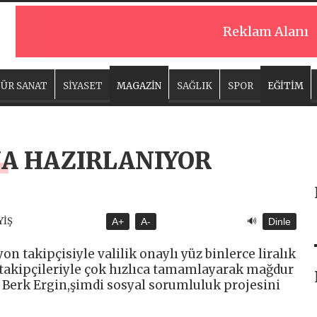
Reklam Alanı
ÜR SANAT
SİYASET
MAGAZİN
SAĞLIK
SPOR
EĞİTİM
A HAZIRLANIYOR
🔊
YİŞ
A+
A-
Dinle
n takipçisiyle valilik onaylı yüz binlerce liralık
akipçileriyle çok hızlıca tamamlayarak mağdur
Berk Ergin,şimdi sosyal sorumluluk projesini