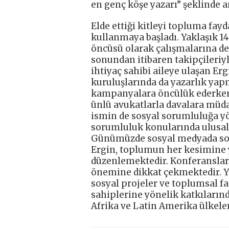
en genç köşe yazarı” şeklinde 
Elde ettiği kitleyi topluma fa
kullanmaya başladı. Yaklaşık 1
öncüsü olarak çalışmalarına d
sonundan itibaren takipçileriy
ihtiyaç sahibi aileye ulaşan Er
kuruluşlarında da yazarlık yapmı
kampanyalara öncülük ederken d
ünlü avukatlarla davalara müd
ismin de sosyal sorumluluğa yö
sorumluluk konularında ulusal v
Günümüzde sosyal medyada sos
Ergin, toplumun her kesimine y
düzenlemektedir. Konferansla
önemine dikkat çekmektedir. Ya
sosyal projeler ve toplumsal fa
sahiplerine yönelik katkıların
Afrika ve Latin Amerika ülkeleri