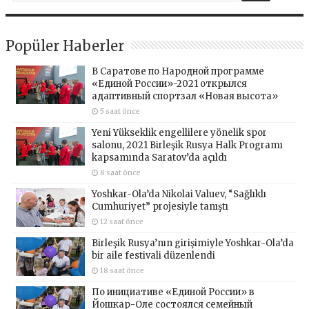
Popüler Haberler
В Саратове по Народной программе
«Единой России»-2021 открылся
адаптивный спортзал «Новая высота»
5 saat önce
Yeni Yükseklik engellilere yönelik spor
salonu, 2021 Birleşik Rusya Halk Programı
kapsamında Saratov’da açıldı
8 saat önce
Yoshkar-Ola’da Nikolai Valuev, “Sağlıklı
Cumhuriyet” projesiyle tanıştı
12 saat önce
Birleşik Rusya’nın girişimiyle Yoshkar-Ola’da
bir aile festivali düzenlendi
18 saat önce
По инициативе «Единой России» в
Йошкар-Оле состоялся семейный