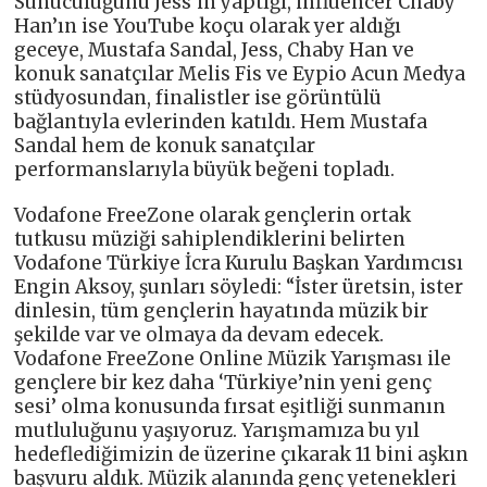
Sunuculuğunu Jess’in yaptığı, influencer Chaby
Han’ın ise YouTube koçu olarak yer aldığı
geceye, Mustafa Sandal, Jess, Chaby Han ve
konuk sanatçılar Melis Fis ve Eypio Acun Medya
stüdyosundan, finalistler ise görüntülü
bağlantıyla evlerinden katıldı. Hem Mustafa
Sandal hem de konuk sanatçılar
performanslarıyla büyük beğeni topladı.
Vodafone FreeZone olarak gençlerin ortak
tutkusu müziği sahiplendiklerini belirten
Vodafone Türkiye İcra Kurulu Başkan Yardımcısı
Engin Aksoy, şunları söyledi: “İster üretsin, ister
dinlesin, tüm gençlerin hayatında müzik bir
şekilde var ve olmaya da devam edecek.
Vodafone FreeZone Online Müzik Yarışması ile
gençlere bir kez daha ‘Türkiye’nin yeni genç
sesi’ olma konusunda fırsat eşitliği sunmanın
mutluluğunu yaşıyoruz. Yarışmamıza bu yıl
hedeflediğimizin de üzerine çıkarak 11 bini aşkın
başvuru aldık. Müzik alanında genç yetenekleri