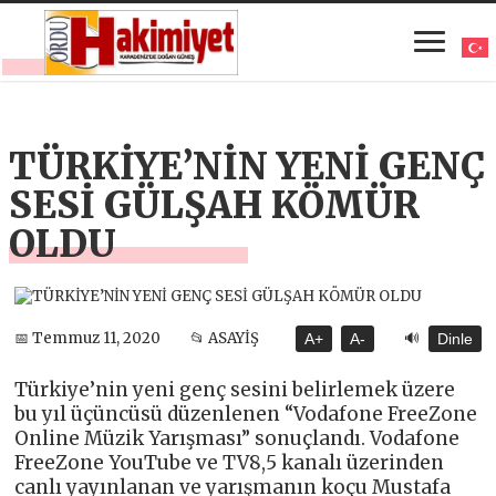
TÜRKİYE’NİN YENİ GENÇ
SESİ GÜLŞAH KÖMÜR
OLDU
🔊
📅 Temmuz 11, 2020
📂 ASAYİŞ
A+
A-
Dinle
Türkiye’nin yeni genç sesini belirlemek üzere
bu yıl üçüncüsü düzenlenen “Vodafone FreeZone
Online Müzik Yarışması” sonuçlandı. Vodafone
FreeZone YouTube ve TV8,5 kanalı üzerinden
canlı yayınlanan ve yarışmanın koçu Mustafa