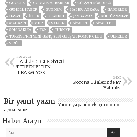
GOOGLE
GOOGLE HABERLER
GÜLŞAH KÖMÜRCÜ
GÜNCEL HABER
GÜNDEM
HABER. ANKARA
HABERLER
HAYAT
İLLER
ISTANBUL
JANDARMA
KÜLTÜR SANAT
MAGAZİN
MHP
SALGIN
SİYASET
SİYASİLER
SON DAKIKA
TSK
TÜRKİYE
TÜRKİYE’NİN YENİ GENÇ SESİ GÜLŞAH KÖMÜR OLDU
ÜLKELER
VIRÜS
Previous
HALİLİYE BELEDİYESİ
TEDBİRİ ELDEN
BIRAKMIYOR
Next
Korona Günlerinde Ev
Halimiz!
Bir yanıt yazın
Yorum yapabilmek için
oturum
açmalısınız
.
Haber Arayın