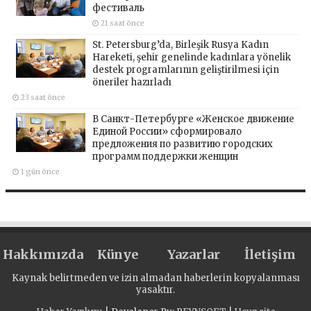
фестиваль
21 saat önce
St. Petersburg’da, Birleşik Rusya Kadın
Hareketi, şehir genelinde kadınlara yönelik
destek programlarının geliştirilmesi için
öneriler hazırladı
23 saat önce
В Санкт-Петербурге «Женское движение
Единой России» сформировало
предложения по развитию городских
программ поддержки женщин
1 gün önce
Hakkımızda
Künye
Yazarlar
İletişim
Kaynak belirtmeden ve izin almadan haberlerin kopyalanması
yasaktır.