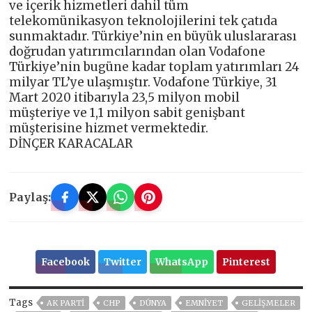
ve içerik hizmetleri dahil tüm
telekomünikasyon teknolojilerini tek çatıda
sunmaktadır. Türkiye’nin en büyük uluslararası
doğrudan yatırımcılarından olan Vodafone
Türkiye’nin bugüne kadar toplam yatırımları 24
milyar TL’ye ulaşmıştır. Vodafone Türkiye, 31
Mart 2020 itibarıyla 23,5 milyon mobil
müşteriye ve 1,1 milyon sabit genişbant
müşterisine hizmet vermektedir.
DİNÇER KARACALAR
Paylaş:
Facebook
Twitter
WhatsApp
Pinterest
Tags
AK PARTİ
CHP
DÜNYA
EMNİYET
GELIŞMELER