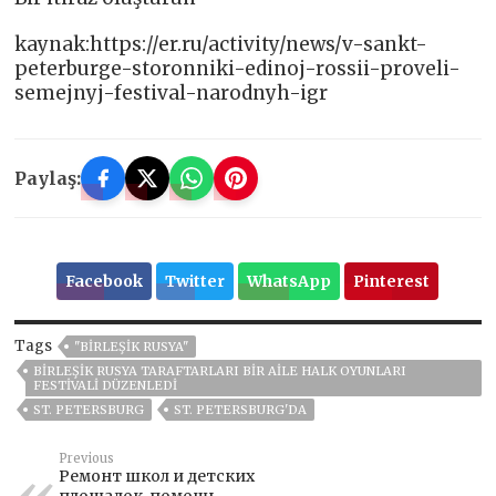
kaynak:https://er.ru/activity/news/v-sankt-
peterburge-storonniki-edinoj-rossii-proveli-
semejnyj-festival-narodnyh-igr
Paylaş:
Facebook
Twitter
WhatsApp
Pinterest
Tags
"BIRLEŞIK RUSYA"
BIRLEŞIK RUSYA TARAFTARLARI BIR AILE HALK OYUNLARI
FESTIVALI DÜZENLEDI
ST. PETERSBURG
ST. PETERSBURG'DA
Previous
Ремонт школ и детских