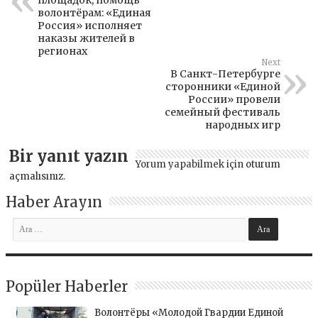
площадок, помощь
волонтёрам: «Единая
Россия» исполняет
наказы жителей в
регионах
Next
В Санкт-Петербурге
сторонники «Единой
России» провели
семейный фестиваль
народных игр
Bir yanıt yazın
Yorum yapabilmek için
oturum
açmalısınız
.
Haber Arayın
Popüler Haberler
Волонтёры «Молодой Гвардии Единой