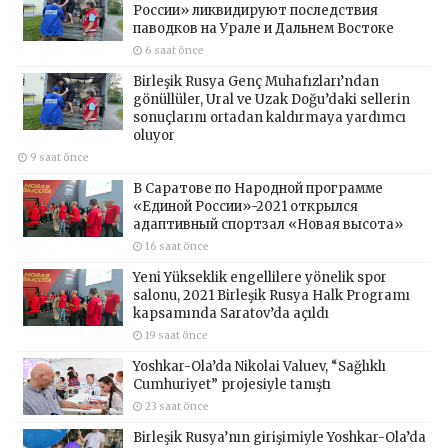
России» ликвидируют последствия
паводков на Урале и Дальнем Востоке
6 saat önce
Birleşik Rusya Genç Muhafızları’ndan
gönüllüler, Ural ve Uzak Doğu’daki sellerin
sonuçlarını ortadan kaldırmaya yardımcı
oluyor
9 saat önce
В Саратове по Народной программе
«Единой России»-2021 открылся
адаптивный спортзал «Новая высота»
16 saat önce
Yeni Yükseklik engellilere yönelik spor
salonu, 2021 Birleşik Rusya Halk Programı
kapsamında Saratov’da açıldı
19 saat önce
Yoshkar-Ola’da Nikolai Valuev, “Sağlıklı
Cumhuriyet” projesiyle tanıştı
23 saat önce
Birleşik Rusya’nın girişimiyle Yoshkar-Ola’da