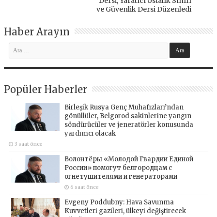
Dersi, Yaratıcı Ustalık Sınıfı
ve Güvenlik Dersi Düzenledi
Haber Arayın
Popüler Haberler
Birleşik Rusya Genç Muhafızları’ndan
gönüllüler, Belgorod sakinlerine yangın
söndürücüler ve jeneratörler konusunda
yardımcı olacak
3 saat önce
Волонтёры «Молодой Гвардии Единой
России» помогут белгородцам с
огнетушителями и генераторами
6 saat önce
Evgeny Poddubny: Hava Savunma
Kuvvetleri gazileri, ülkeyi değiştirecek