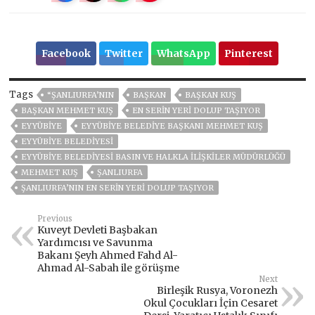
Facebook
Twitter
WhatsApp
Pinterest
Tags
“ŞANLIURFA’NIN
BAŞKAN
BAŞKAN KUŞ
BAŞKAN MEHMET KUŞ
EN SERIN YERI DOLUP TAŞIYOR
EYYÜBİYE
EYYÜBIYE BELEDIYE BAŞKANI MEHMET KUŞ
EYYÜBİYE BELEDİYESİ
EYYÜBİYE BELEDİYESİ BASIN VE HALKLA İLIŞKILER MÜDÜRLÜĞÜ
MEHMET KUŞ
ŞANLIURFA
ŞANLIURFA’NIN EN SERIN YERI DOLUP TAŞIYOR
Previous
Kuveyt Devleti Başbakan
Yardımcısı ve Savunma
Bakanı Şeyh Ahmed Fahd Al-
Ahmad Al-Sabah ile görüşme
Next
Birleşik Rusya, Voronezh
Okul Çocukları İçin Cesaret