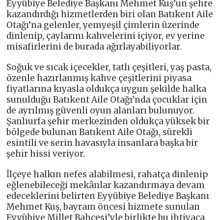
Eyyübiye Belediye Başkanı Mehmet Kuş’un şehre
kazandırdığı hizmetlerden biri olan Batıkent Aile
Otağı’na gelenler, yemyeşil çimlerin üzerinde
dinlenip, çaylarını kahvelerini içiyor, ev yerine
misafirlerini de burada ağırlayabiliyorlar.
Soğuk ve sıcak içecekler, tatlı çeşitleri, yaş pasta,
özenle hazırlanmış kahve çeşitlerini piyasa
fiyatlarına kıyasla oldukça uygun şekilde halka
sunulduğu Batıkent Aile Otağı’nda çocuklar için
de ayrılmış güvenli oyun alanları bulunuyor.
Şanlıurfa şehir merkezinden oldukça yüksek bir
bölgede bulunan Batıkent Aile Otağı, sürekli
esintili ve serin havasıyla insanlara başka bir
şehir hissi veriyor.
İlçeye halkın nefes alabilmesi, rahatça dinlenip
eğlenebileceği mekânlar kazandırmaya devam
edeceklerini belirten Eyyübiye Belediye Başkanı
Mehmet Kuş, bayram öncesi hizmete sunulan
Eyyübiye Millet Bahçesi’yle birlikte bu ihtiyaca