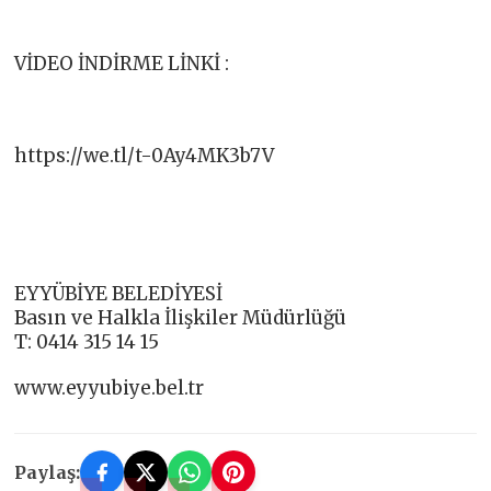
VİDEO İNDİRME LİNKİ :
https://we.tl/t-0Ay4MK3b7V
EYYÜBİYE BELEDİYESİ
Basın ve Halkla İlişkiler Müdürlüğü
T: 0414 315 14 15
www.eyyubiye.bel.tr
Paylaş: