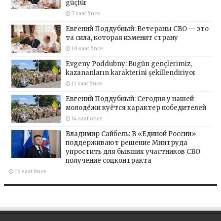
güçtür
7 saat önce
Евгений Поддубный: Ветераны СВО — это
та сила, которая изменит страну
10 saat önce
Evgeny Poddubny: Bugün gençlerimiz,
kazananların karakterini şekillendiriyor
11 saat önce
Евгений Поддубный: Сегодня у нашей
молодёжи куётся характер победителей
14 saat önce
Владимир Сайбель: В «Единой России»
поддерживают решение Минтруда
упростить для бывших участников СВО
получение соцконтракта
16 saat önce