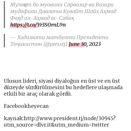
Мулоқот бо муовини Сарвазир ва Вазири
мудофиаи Давлати Кувайт Шайх Аҳмад
Фаҳд ал-Аҳмад ас-Сабоҳ
https://t.co/Yr3SOrnL9n
— Хадамоти матбуоти Президенти
Тоҷикистон (@presstj)
June 30, 2023
Ulusun lideri, siyasi diyaloğun en üst ve en üst
düzeyde sürdürülmesini bu hedeflere ulaşmada
etkili bir araç olarak gördü.
Facebookheyecan
kaynak:http://www.president.tj/node/30945?
utm_source=dlvr.it&utm_medium=twitter