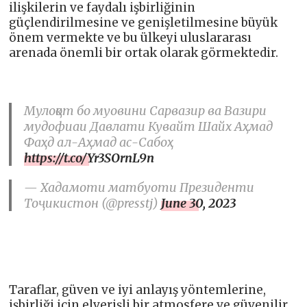
ilişkilerin ve faydalı işbirliğinin
güçlendirilmesine ve genişletilmesine büyük
önem vermekte ve bu ülkeyi uluslararası
arenada önemli bir ortak olarak görmektedir.
Мулоқот бо муовини Сарвазир ва Вазири
мудофиаи Давлати Кувайт Шайх Аҳмад
Фаҳд ал-Аҳмад ас-Сабоҳ
https://t.co/Yr3SOrnL9n
— Хадамоти матбуоти Президенти
Тоҷикистон (@presstj)
June 30, 2023
Taraflar, güven ve iyi anlayış yöntemlerine,
işbirliği için elverişli bir atmosfere ve güvenilir