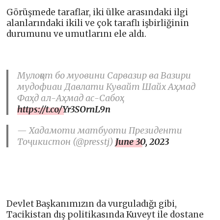
Görüşmede taraflar, iki ülke arasındaki ilgi
alanlarındaki ikili ve çok taraflı işbirliğinin
durumunu ve umutlarını ele aldı.
Мулоқот бо муовини Сарвазир ва Вазири
мудофиаи Давлати Кувайт Шайх Аҳмад
Фаҳд ал-Аҳмад ас-Сабоҳ
https://t.co/Yr3SOrnL9n
— Хадамоти матбуоти Президенти
Тоҷикистон (@presstj)
June 30, 2023
Devlet Başkanımızın da vurguladığı gibi,
Tacikistan dış politikasında Kuveyt ile dostane