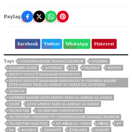
Paylaş:
Facebook
Twitter
WhatsApp
Pinterest
Tags
CUMHURBAŞKANI İMAMALI RAHMON
DUŞANBE
DUŞANBE ŞEHRI
GÖRÜŞME
ILE
İMAMALI
KUVEYT
KUVEYT DEVLETI BAŞBAKAN YARDIMCISI
KUVEYT DEVLETI BAŞBAKAN YARDIMCISI VE SAVUNMA BAKANI
ŞEYH AHMED FAHD AL-AHMAD AL-SABAH ILE GÖRÜŞME
RAHMON
SAVUNMA BAKANI ŞEYH AHMED FAHD AL-AHMAD AL-SABAH
ŞEHRİ
ŞEYH AHMED FAHD AL-AHMAD AL-SABAH
TACİKİSTAN
TACIKISTAN CUMHURIYETI
TACIKISTAN CUMHURIYETI CUMHURBAŞKANI İMAMALI RAHMON
TACIKISTAN GAZETESI
АЛ-АҲМАД АС-САБОҲ
АҲМАД
БО
ВА
ВАЗИРИ
ДАВЛАТӢ
ДУШАНБЕ
КУВАЙТ