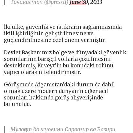
Тоҷикистон (@presstj)
June 30, 2023
İki ülke, güvenlik ve istikrarın sağlanmasında
ikili işbirliğinin geliştirilmesine ve
güçlendirilmesine özel önem vermiştir.
Devlet Başkanımız bölge ve dünyadaki güvenlik
sorunlarının barışçıl yollarla çözülmesini
desteklemiş, Kuveyt’in bu konudaki rolünü
yapıcı olarak nitelendirmiştir.
Görüşmede Afganistan’daki durum da dahil
olmak üzere modern dünyanın diğer acil
sorunları hakkında görüş alışverişinde
bulunuldu.
Мулоқот бо муовини Сарвазир ва Вазири