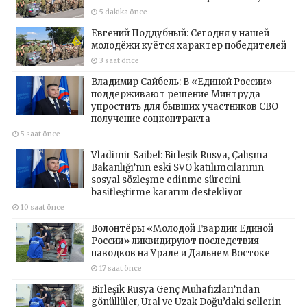
5 dakika önce
Евгений Поддубный: Сегодня у нашей
молодёжи куётся характер победителей
3 saat önce
Владимир Сайбель: В «Единой России»
поддерживают решение Минтруда
упростить для бывших участников СВО
получение соцконтракта
5 saat önce
Vladimir Saibel: Birleşik Rusya, Çalışma
Bakanlığı’nın eski SVO katılımcılarının
sosyal sözleşme edinme sürecini
basitleştirme kararını destekliyor
10 saat önce
Волонтёры «Молодой Гвардии Единой
России» ликвидируют последствия
паводков на Урале и Дальнем Востоке
17 saat önce
Birleşik Rusya Genç Muhafızları’ndan
gönüllüler, Ural ve Uzak Doğu’daki sellerin