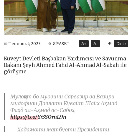
🔊
📅 Temmuz 5, 2023
📂 SİYASET
A+
A-
Dinle
Kuveyt Devleti Başbakan Yardımcısı ve Savunma
Bakanı Şeyh Ahmed Fahd Al-Ahmad Al-Sabah ile
görüşme
Мулоқот бо муовини Сарвазир ва Вазири
мудофиаи Давлати Кувайт Шайх Аҳмад
Фаҳд ал-Аҳмад ас-Сабоҳ
https://t.co/Yr3SOrnL9n
— Хадамоти матбуоти Президенти