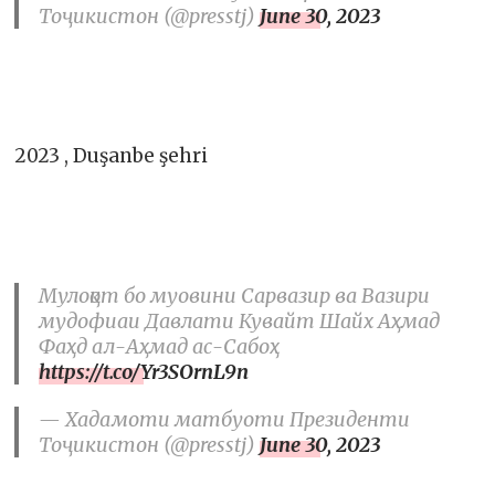
Тоҷикистон (@presstj)
June 30, 2023
2023 , Duşanbe şehri
Мулоқот бо муовини Сарвазир ва Вазири
мудофиаи Давлати Кувайт Шайх Аҳмад
Фаҳд ал-Аҳмад ас-Сабоҳ
https://t.co/Yr3SOrnL9n
— Хадамоти матбуоти Президенти
Тоҷикистон (@presstj)
June 30, 2023