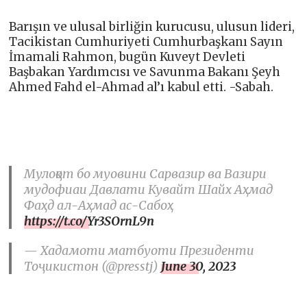
Barışın ve ulusal birliğin kurucusu, ulusun lideri,
Tacikistan Cumhuriyeti Cumhurbaşkanı Sayın
İmamali Rahmon, bugün Kuveyt Devleti
Başbakan Yardımcısı ve Savunma Bakanı Şeyh
Ahmed Fahd el-Ahmad al’ı kabul etti. -Sabah.
Мулоқот бо муовини Сарвазир ва Вазири
мудофиаи Давлати Кувайт Шайх Аҳмад
Фаҳд ал-Аҳмад ас-Сабоҳ
https://t.co/Yr3SOrnL9n
— Хадамоти матбуоти Президенти
Тоҷикистон (@presstj)
June 30, 2023