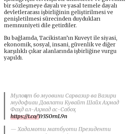
bir sözleşmeye dayalı ve yasal temele dayalı
devletlerarası işbirliğinin geliştirilmesi ve
genişletilmesi sürecinden duydukları
memnuniyeti dile getirdiler.
Bu bağlamda, Tacikistan’ın Kuveyt ile siyasi,
ekonomik, sosyal, insani, güvenlik ve diğer
karşılıklı çıkar alanlarında işbirliğine vurgu
yapıldı.
Мулоқот бо муовини Сарвазир ва Вазири
мудофиаи Давлати Кувайт Шайх Аҳмад
Фаҳд ал-Аҳмад ас-Сабоҳ
https://t.co/Yr3SOrnL9n
— Хадамоти матбуоти Президенти