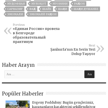
МУДОФИАИ
МУЛОҚОТ
МУОВИНИ
РАҲМОН
САРВАЗИР
ФАҲД
ШАЙХ
ШАҲРИ
ШАҲРИ ДУШАНБЕ
ЭМОМАЛИ
ЭМОМАЛӢ РАҲМОН
Previous
«Единая Россия» провела
в Белгороде
образовательный
практикум
Next
Şanlıurfa’nın En Serin Yeri
Dolup Taşıyor
Haber Arayın
Popüler Haberler
Evgeny Poddubny: Bugün gençlerimiz,
kazananların karakterini şekillendiriyor