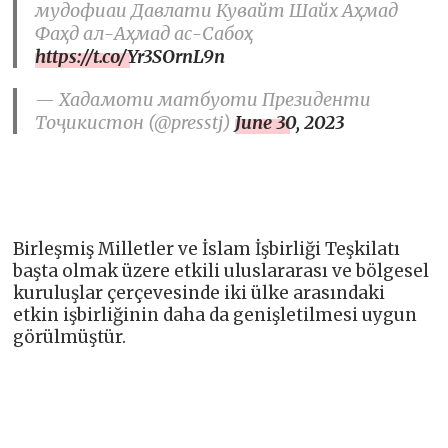
мудофиаи Давлати Кувайт Шайх Аҳмад
Фаҳд ал-Аҳмад ас-Сабоҳ
https://t.co/Yr3SOrnL9n
— Хадамоти матбуоти Президенти
Тоҷикистон (@presstj)
June 30, 2023
Birleşmiş Milletler ve İslam İşbirliği Teşkilatı
başta olmak üzere etkili uluslararası ve bölgesel
kuruluşlar çerçevesinde iki ülke arasındaki
etkin işbirliğinin daha da genişletilmesi uygun
görülmüştür.