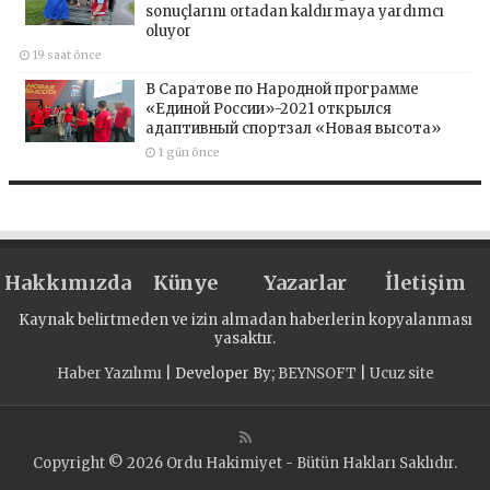
sonuçlarını ortadan kaldırmaya yardımcı
oluyor
19 saat önce
В Саратове по Народной программе
«Единой России»-2021 открылся
адаптивный спортзал «Новая высота»
1 gün önce
Hakkımızda
Künye
Yazarlar
İletişim
Kaynak belirtmeden ve izin almadan haberlerin kopyalanması
yasaktır.
Haber Yazılımı
| Developer By;
BEYNSOFT
|
Ucuz site
Copyright © 2026 Ordu Hakimiyet - Bütün Hakları Saklıdır.