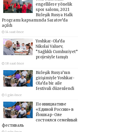
engellilere yönelik
spor salonu, 2021
Birleşik Rusya Halk
Programı kapsamında Saratov’da
açıldı
14 saat önce
Yoshkar-Ola’da
Nikolai Valuev,
“Sağlıklı Cumhuriyet”
projesiyle tanıştı
18 saat önce
Birleşik Rusya’nın
girişimiyle Yoshkar-
Ola’da bir aile
festivali düzenlendi
1 gün önce
По инициативе
«Единой России» в
Йошкар-Оле
состоялся семейный
фестиваль
1 gün önce