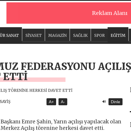
Reklam Alanı
ÜR SANAT
SİYASET
MAGAZİN
SAĞLIK
SPOR
EĞİTİM
MUZ FEDERASYONU AÇILI
 ETTİ
🔊
ASAYİŞ
A+
A-
Dinle
aşkanı Emre Şahin, Yarın açılışı yapılacak olan
rkez Açılış törenine herkesi davet etti.