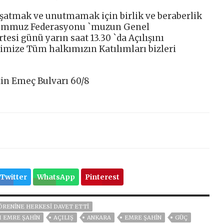
şatmak ve unutmamak için birlik ve beraberlik
Temmuz Federasyonu `muzun Genel
si günü yarın saat 13.30 `da Açılışını
nimize Tüm halkımızın Katılımları bizleri
tin Emeç Bulvarı 60/8
Twitter
WhatsApp
Pinterest
ÖRENİNE HERKESİ DAVET ETTİ
I EMRE ŞAHIN
AÇILIŞ
ANKARA
EMRE ŞAHIN
GÜÇ