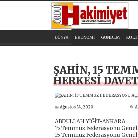
DÜNYA
EKONOMİ
GÜNDEM
KÜLT
ŞAHİN, 15 TEM
HERKESİ DAVET
📅 Ağustos 14, 2020
📂 
ABDULLAH YİĞİT-ANKARA
15 Temmuz Federasyonu Genel B
15 Temmuz Federasyonu Genel Me