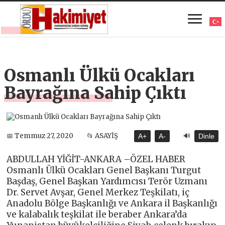
Osmanlı Ülkü Ocakları
Bayrağına Sahip Çıktı
🔊
📅 Temmuz 27, 2020
📂 ASAYİŞ
A+
A-
Dinle
ABDULLAH YİĞİT-ANKARA –ÖZEL HABER
Osmanlı Ülkü Ocakları Genel Başkanı Turgut
Başdaş, Genel Başkan Yardımcısı Terör Uzmanı
Dr. Servet Avşar, Genel Merkez Teşkilatı, iç
Anadolu Bölge Başkanlığı ve Ankara il Başkanlığı
ve kalabalık teşkilat ile beraber Ankara’da