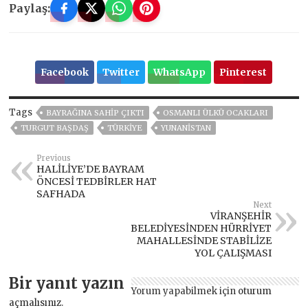
Paylaş:
Facebook
Twitter
WhatsApp
Pinterest
Tags
BAYRAĞINA SAHIP ÇIKTI
OSMANLI ÜLKÜ OCAKLARI
TURGUT BAŞDAŞ
TÜRKİYE
YUNANISTAN
Previous
HALİLİYE’DE BAYRAM
ÖNCESİ TEDBİRLER HAT
SAFHADA
Next
VİRANŞEHİR
BELEDİYESİNDEN HÜRRİYET
MAHALLESİNDE STABİLİZE
YOL ÇALIŞMASI
Bir yanıt yazın
Yorum yapabilmek için
oturum
açmalısınız
.