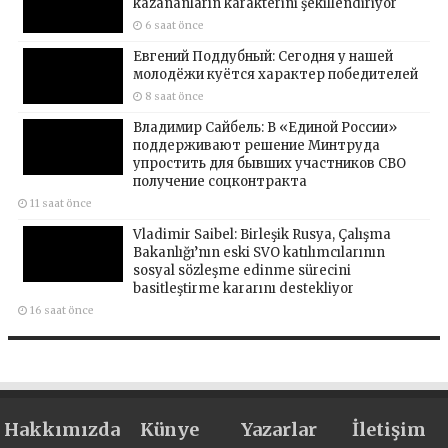
kazananların karakterini şekillendiriyor
6 saat önce
Евгений Поддубный: Сегодня у нашей
молодёжи куётся характер победителей
8 saat önce
Владимир Сайбель: В «Единой России»
поддерживают решение Минтруда
упростить для бывших участников СВО
получение соцконтракта
11 saat önce
Vladimir Saibel: Birleşik Rusya, Çalışma
Bakanlığı’nın eski SVO katılımcılarının
sosyal sözleşme edinme sürecini
basitleştirme kararını destekliyor
16 saat önce
Hakkımızda
Künye
Yazarlar
İletişim