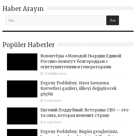
Haber Arayın
Popüler Haberler
Волонтёры «Молодой Гвардии Единой
России» помогут белгородцам с
огнетушителями и генераторами
33 dakika önce
Evgeny Poddubny: Hava Savunma
Kuvvetleri gazileri, ülkeyi değiştirecek
güçtür
2 saat önce
Евгений Поддубный: Ветераны СВО — это
та сила, которая изменит страну
4 saat önce
Evgeny Poddubny: Bugün gençlerimiz,