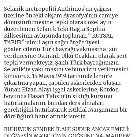
Selanik metropoliti Anthimos’un çağrısı
üzerine önceki akşam Ayasofya’nın camiye
dönüştürülmesine tepki olarak özel ayin
düzenlenen Selanik’teki Hagia Sophia
Kilisesinin avlusunda toplanan ‘’ KUTSAL
TABUR’ʼ isimli aşırı sağcı örgüt üyesi
göstericilerin Türk bayrağı yakmasına izin
verilmesine Osmanlı Ülkü Ocakları olarak sert
tepki vermekteyiz. Şanlı Türk bayrağımızın
Selanik’te yakılmasını ve buna izin verilmesini
kınıyoruz. 15 Mayıs 1919 tarihinde İzmir’e
çıkartma yapan, çapulcu askerlerden oluşan
Yunan Efzan Alayı işgal askerlerine, Kordon
boyunda Hasan Tahsin’in sıktığı kurşunu
hatırlamalarını, bundan ders almaları
gerektiğini hatırlatarak İstiklal Marşımızın bir
dörtlüğünü hatırlatmak isteriz.
RUHUMUN SENDEN İLAHİ ŞUDUR ANCAK EMELİ:
DEĞMESİN MA’BEDİMİN GÖĞSÜNE NA-MAHREM