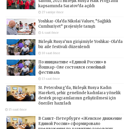
salonu, 2021 Birleşik Rusya Halk Programı
kapsamında Saratov’da açıldı
27 saniye önce
Yoshkar-Ola’da Nikolai Valuev, “Sağlıklı
Cumhuriyet” projesiyle tanıştı
4 saat önce
Birleşik Rusya’nın girişimiyle Yoshkar-Ola’da
bir aile festivali düzenlendi
10 saat önce
По инициативе «Единой России» в
Йошкар-Оле состоялся семейный
фестиваль
13 saat önce
St. Petersburg’da, Birleşik Rusya Kadın
Hareketi, şehir genelinde kadınlara yönelik
destek programlarının geliştirilmesi için
öneriler hazırladı
15 saat önce
В Санкт-Петербурге «Женское движение
Единой России» сформировало
предложения по развитию городских