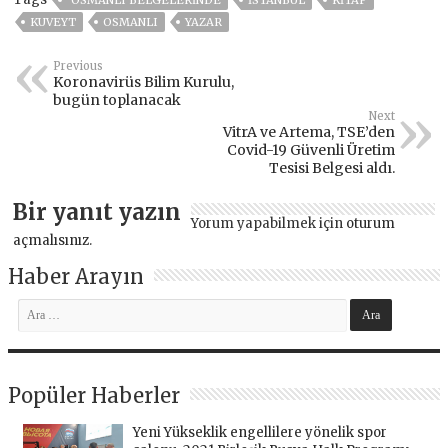
KUVEYT
OSMANLI
YAZAR
Previous
Koronavirüs Bilim Kurulu,
bugün toplanacak
Next
VitrA ve Artema, TSE’den
Covid-19 Güvenli Üretim
Tesisi Belgesi aldı.
Bir yanıt yazın
Yorum yapabilmek için
oturum
açmalısınız
.
Haber Arayın
Popüler Haberler
Yeni Yükseklik engellilere yönelik spor