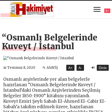
“Osmanlı Belgelerinde
Kuveyt / İstanbul
🔊
📅 Temmuz 8, 2020
📂 ASAYİŞ
A+
A-
Dinle
Osmanlı arşivlerinde yer alan belgelerle
hazırlanan “Osmanlı Belgelerinde Kuveyt /
İstanbul’daki Osmanlı Arşivlerinden Seçilmiş
Belgeler 1850-1900” kitabını yayımlandı.
Kuveyt Emiri Şeyh Sabah El-Ahmed El-Cabir El-
Sabah’a takdim edilmek üzere, hazırlanan