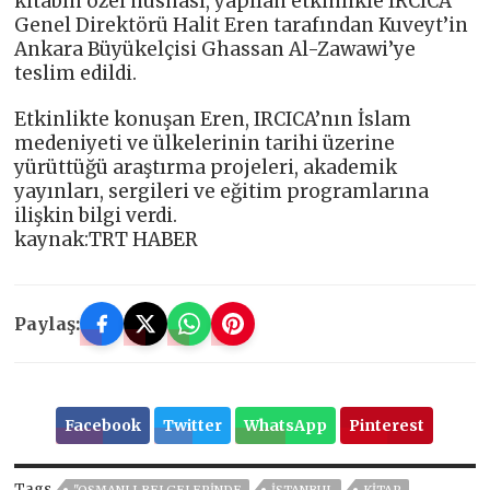
kitabın özel nüshası, yapılan etkinlikle IRCICA
Genel Direktörü Halit Eren tarafından Kuveyt’in
Ankara Büyükelçisi Ghassan Al-Zawawi’ye
teslim edildi.
Etkinlikte konuşan Eren, IRCICA’nın İslam
medeniyeti ve ülkelerinin tarihi üzerine
yürüttüğü araştırma projeleri, akademik
yayınları, sergileri ve eğitim programlarına
ilişkin bilgi verdi.
kaynak:TRT HABER
Paylaş:
Facebook
Twitter
WhatsApp
Pinterest
Tags
"OSMANLI BELGELERINDE
ISTANBUL
KİTAP