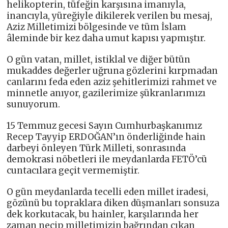
helikopterin, tüfeğin karşısına imanıyla,
inancıyla, yüreğiyle dikilerek verilen bu mesaj,
Aziz Milletimizi bölgesinde ve tüm İslam
âleminde bir kez daha umut kapısı yapmıştır.
O gün vatan, millet, istiklal ve diğer bütün
mukaddes değerler uğruna gözlerini kırpmadan
canlarını feda eden aziz şehitlerimizi rahmet ve
minnetle anıyor, gazilerimize şükranlarımızı
sunuyorum.
15 Temmuz gecesi Sayın Cumhurbaşkanımız
Recep Tayyip ERDOĞAN’ın önderliğinde hain
darbeyi önleyen Türk Milleti, sonrasında
demokrasi nöbetleri ile meydanlarda FETÖ’cü
cuntacılara geçit vermemiştir.
O gün meydanlarda tecelli eden millet iradesi,
gözünü bu topraklara diken düşmanları sonsuza
dek korkutacak, bu hainler, karşılarında her
zaman necip milletimizin bağrından çıkan