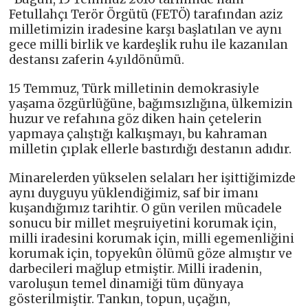
Fetullahçı Terör Örgütü (FETÖ) tarafından aziz
milletimizin iradesine karşı başlatılan ve aynı
gece milli birlik ve kardeşlik ruhu ile kazanılan
destansı zaferin 4.yıldönümü.
15 Temmuz, Türk milletinin demokrasiyle
yaşama özgürlüğüne, bağımsızlığına, ülkemizin
huzur ve refahına göz diken hain çetelerin
yapmaya çalıştığı kalkışmayı, bu kahraman
milletin çıplak ellerle bastırdığı destanın adıdır.
Minarelerden yükselen selaları her işittiğimizde
aynı duyguyu yüklendiğimiz, saf bir imanı
kuşandığımız tarihtir. O gün verilen mücadele
sonucu bir millet meşruiyetini korumak için,
milli iradesini korumak için, milli egemenliğini
korumak için, topyekûn ölümü göze almıştır ve
darbecileri mağlup etmiştir. Milli iradenin,
varoluşun temel dinamiği tüm dünyaya
gösterilmiştir. Tankın, topun, uçağın,