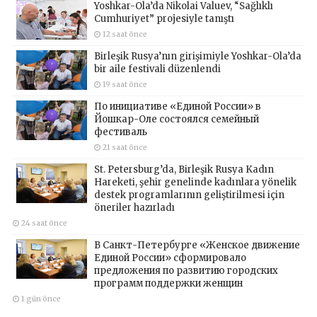
Yoshkar-Ola’da Nikolai Valuev, “Sağlıklı
Cumhuriyet” projesiyle tanıştı
12 saat önce
Birleşik Rusya’nın girişimiyle Yoshkar-Ola’da
bir aile festivali düzenlendi
19 saat önce
По инициативе «Единой России» в
Йошкар-Оле состоялся семейный
фестиваль
21 saat önce
St. Petersburg’da, Birleşik Rusya Kadın
Hareketi, şehir genelinde kadınlara yönelik
destek programlarının geliştirilmesi için
öneriler hazırladı
24 saat önce
В Санкт-Петербурге «Женское движение
Единой России» сформировало
предложения по развитию городских
программ поддержки женщин
1 gün önce