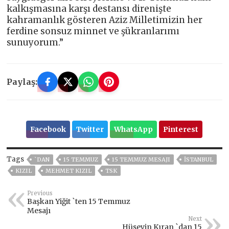
kalkışmasına karşı destansı direnişte
kahramanlık gösteren Aziz Milletimizin her
ferdine sonsuz minnet ve şükranlarımı
sunuyorum.”
Paylaş:
Facebook
Twitter
WhatsApp
Pinterest
Tags
`DAN
15 TEMMUZ
15 TEMMUZ MESAJI
ISTANBUL
KIZIL
MEHMET KIZIL
TSK
Previous
Başkan Yiğit `ten 15 Temmuz
Mesajı
Next
Hüseyin Kıran `dan 15