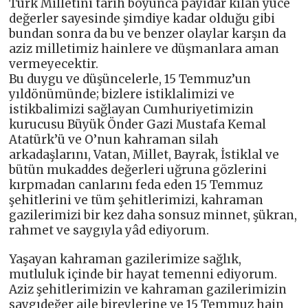
Türk Milletini tarih boyunca payidar kılan yüce
değerler sayesinde şimdiye kadar olduğu gibi
bundan sonra da bu ve benzer olaylar karşın da
aziz milletimiz hainlere ve düşmanlara aman
vermeyecektir.
Bu duygu ve düşüncelerle, 15 Temmuz’un
yıldönümünde; bizlere istiklalimizi ve
istikbalimizi sağlayan Cumhuriyetimizin
kurucusu Büyük Önder Gazi Mustafa Kemal
Atatürk’ü ve O’nun kahraman silah
arkadaşlarını, Vatan, Millet, Bayrak, İstiklal ve
bütün mukaddes değerleri uğruna gözlerini
kırpmadan canlarını feda eden 15 Temmuz
şehitlerini ve tüm şehitlerimizi, kahraman
gazilerimizi bir kez daha sonsuz minnet, şükran,
rahmet ve saygıyla yâd ediyorum.
Yaşayan kahraman gazilerimize sağlık,
mutluluk içinde bir hayat temenni ediyorum.
Aziz şehitlerimizin ve kahraman gazilerimizin
saygıdeğer aile bireylerine ve 15 Temmuz hain