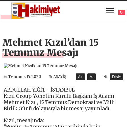
Mehmet Kızıl’dan 15
Temmuz Mesajı
🔊
📅 Temmuz 15, 2020
📂 ASAYİŞ
A+
A-
Dinle
ABDULLAH YİĞİT –İSTANBUL
Kızıl Group Yönetim Kurulu Başkanı İş Adamı
Mehmet Kızıl, 15 Temmuz Demokrasi ve Milli
Birlik Günü dolayısıyla bir mesaj yayımladı.
Kızıl, mesajında:
“Bugün, 15 Temmuz 2016 tarihinde hain