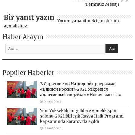
Temmuz Mesajı
Bir yanıt yazın
Yorum yapabilmek için
oturum
açmalısınız
.
Haber Arayın
Popüler Haberler
В Саратове по Народной программе
«Единой России»-2021 открылся
адаптивный спортзал «Новая высота»
6 saat önce
Yeni Yükseklik engellilere yönelik spor
salonu, 2021 Birleşik Rusya Halk Programı
kapsamında Saratov’da açıldı
9 saat önce