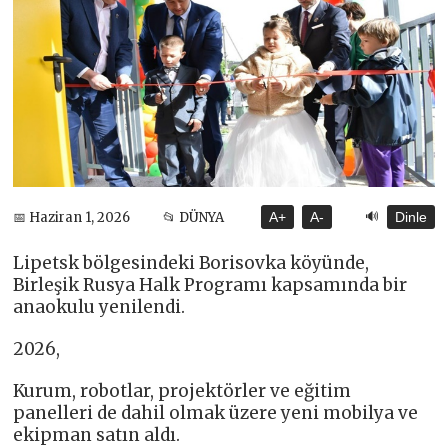
🔊
📅 Haziran 1, 2026
📂 DÜNYA
A+
A-
Dinle
Lipetsk bölgesindeki Borisovka köyünde,
Birleşik Rusya Halk Programı kapsamında bir
anaokulu yenilendi.
2026,
Kurum, robotlar, projektörler ve eğitim
panelleri de dahil olmak üzere yeni mobilya ve
ekipman satın aldı.