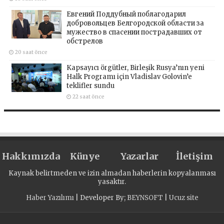
Евгений Поддубный поблагодарил
добровольцев Белгородской области за
мужество в спасении пострадавших от
обстрелов
20 saat önce
Kapsayıcı örgütler, Birleşik Rusya’nın yeni
Halk Programı için Vladislav Golovin’e
teklifler sundu
22 saat önce
Hakkımızda
Künye
Yazarlar
İletişim
Kaynak belirtmeden ve izin almadan haberlerin kopyalanması
yasaktır.
Haber Yazılımı
| Developer By;
BEYNSOFT
|
Ucuz site