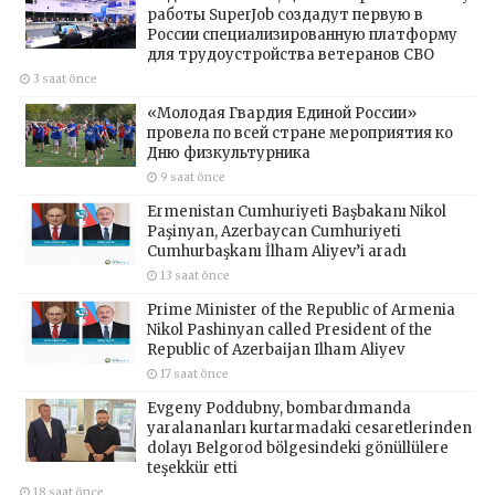
работы SuperJob создадут первую в
России специализированную платформу
для трудоустройства ветеранов СВО
3 saat önce
«Молодая Гвардия Единой России»
провела по всей стране мероприятия ко
Дню физкультурника
9 saat önce
Ermenistan Cumhuriyeti Başbakanı Nikol
Paşinyan, Azerbaycan Cumhuriyeti
Cumhurbaşkanı İlham Aliyev’i aradı
13 saat önce
Prime Minister of the Republic of Armenia
Nikol Pashinyan called President of the
Republic of Azerbaijan Ilham Aliyev
17 saat önce
Evgeny Poddubny, bombardımanda
yaralananları kurtarmadaki cesaretlerinden
dolayı Belgorod bölgesindeki gönüllülere
teşekkür etti
18 saat önce