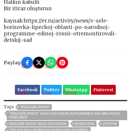
Halkın kabulü
Bir itiraz oluşturun
kaynak:https://er.ru/activity/news/v-sele-
borisovka-lipeckoj-oblasti-po-narodnoj-
programme-edinoj-rossii-otremontirovali-
detskij-sad
Paylaş:
Facebook
Twitter
WhatsApp
Pinterest
Tags
"BIRLEŞIK RUSYA"
"BIRLEŞIK RUSYA" HALK PROGRAMI KAPSAMINDA BIR ANAOKULU
YENILENDI
BIRLEŞIK RUSYA HALK PROGRAMI
BORISOVKA
LIPETSK
LIPETSK BÖLGESINDEKI BORISOVKA KÖYÜNDE