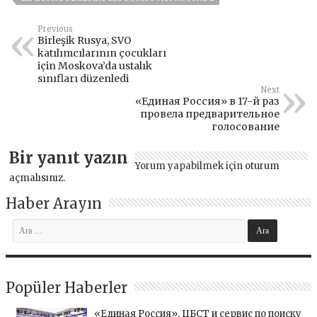
Previous
Birleşik Rusya, SVO
katılımcılarının çocukları
için Moskova’da ustalık
sınıfları düzenledi
Next
«Единая Россия» в 17-й раз
провела предварительное
голосование
Bir yanıt yazın
Yorum yapabilmek için
oturum
açmalısınız
.
Haber Arayın
Popüler Haberler
«Единая Россия», ЦБСТ и сервис по поиску