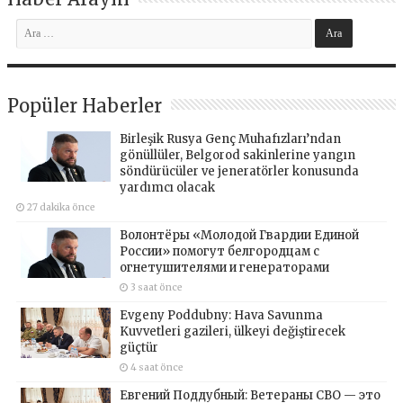
Popüler Haberler
Birleşik Rusya Genç Muhafızları’ndan
gönüllüler, Belgorod sakinlerine yangın
söndürücüler ve jeneratörler konusunda
yardımcı olacak
27 dakika önce
Волонтёры «Молодой Гвардии Единой
России» помогут белгородцам с
огнетушителями и генераторами
3 saat önce
Evgeny Poddubny: Hava Savunma
Kuvvetleri gazileri, ülkeyi değiştirecek
güçtür
4 saat önce
Евгений Поддубный: Ветераны СВО — это