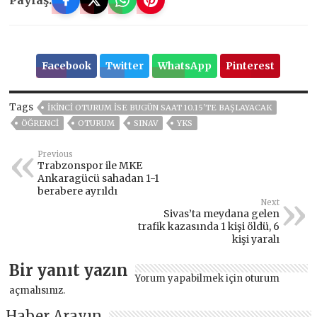
Facebook
Twitter
WhatsApp
Pinterest
Tags
IKINCI OTURUM ISE BUGÜN SAAT 10.15'TE BAŞLAYACAK
ÖĞRENCI
OTURUM
SINAV
YKS
Previous
Trabzonspor ile MKE
Ankaragücü sahadan 1-1
berabere ayrıldı
Next
Sivas’ta meydana gelen
trafik kazasında 1 kişi öldü, 6
kişi yaralı
Bir yanıt yazın
Yorum yapabilmek için
oturum
açmalısınız
.
Haber Arayın