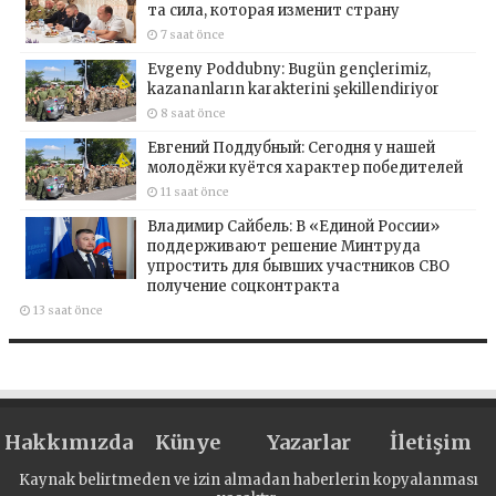
та сила, которая изменит страну
7 saat önce
Evgeny Poddubny: Bugün gençlerimiz,
kazananların karakterini şekillendiriyor
8 saat önce
Евгений Поддубный: Сегодня у нашей
молодёжи куётся характер победителей
11 saat önce
Владимир Сайбель: В «Единой России»
поддерживают решение Минтруда
упростить для бывших участников СВО
получение соцконтракта
13 saat önce
Hakkımızda
Künye
Yazarlar
İletişim
Kaynak belirtmeden ve izin almadan haberlerin kopyalanması