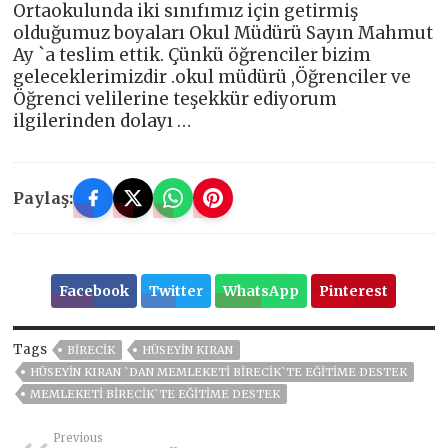
Ortaokulunda iki sınıfımız için getirmiş
olduğumuz boyaları Okul Müdürü Sayın Mahmut
Ay `a teslim ettik. Çünkü öğrenciler bizim
geleceklerimizdir .okul müdürü ,Öğrenciler ve
Öğrenci velilerine teşekkür ediyorum
ilgilerinden dolayı …
Paylaş:
Facebook
Twitter
WhatsApp
Pinterest
Tags
BİRECİK
HÜSEYIN KIRAN
HÜSEYIN KIRAN `DAN MEMLEKETI BIRECIK`TE EĞITIME DESTEK
MEMLEKETI BIRECIK`TE EĞITIME DESTEK
Previous