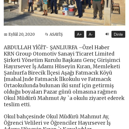
🔊
📅 Eylül 20, 2020
📂 ASAYİŞ
A+
A-
Dinle
ABDULLAH YİĞİT- ŞANLIURFA –Özel Haber
KRN Group Otomotiv Sanayi Ticaret Limited
Şirketi Yönetim Kurulu Başkanı Genç Girişimci
Hayırsever İş Adamı Hüseyin Kıran, Memleketi
Şanlıurfa Birecik İlçesi Aşağı Fatmacık Köyü
[mahal.]nde Fatmacık İlkokulu ve Fatmacık
Ortaokulunda bulunan iki sınıf için getirmiş
olduğu boyaları Pazar günü olmasına rağmen
Okul Müdürü Mahmut Ay `a okulu ziyaret ederek
teslim etti.
Okul bahçesinde Okul Müdürü Mahmut Ay,
Öğrenci Velileri ve Öğrenciler Hayırsever İş