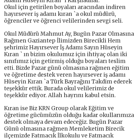
Adamı Hüseyin Kıran `ı Karşıladılar.
Okul için getirilen boyaları aracından indiren
hayırsever iş adamı kıran `a okul müdürü,
öğrenciler ve öğrenci velilerinden sevgi seli.
Okul Müdürü Mahmut Ay, Bugün Pazar Olmasına
Rağmen Gaziantep İlimizden Birecikli Hem
şehrimiz Hayırsever İş Adamı Sayın Hüseyin
Kıran ` ın bizim okulumuz için ihtiyaç olan iki
sınıfımız için getirmiş olduğu boyaları teslim
etti. Bizde Pazar günü olmasına rağmen eğitim
ve öğretime destek veren hayırsever iş adamı
Hüseyin Kıran `a Türk Bayrağını Takdim ederek
teşekkür ettik. Burada okul velilerimiz de
teşekkür ediyor. Allah hayrını kabul etsin.
Kıran ise Biz KRN Group olarak Eğitim ve
öğretime gücümüzün olduğu kadar okullarımıza
destek olmaya devam edeceğiz. Bugün Pazar
Günü olmasına rağmen Memleketim Birecik
ilçemizde Fatmacık İlkokulu ve Fatmacık