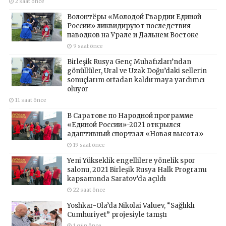
2 saat önce
Волонтёры «Молодой Гвардии Единой
России» ликвидируют последствия
паводков на Урале и Дальнем Востоке
9 saat önce
Birleşik Rusya Genç Muhafızları’ndan
gönüllüler, Ural ve Uzak Doğu’daki sellerin
sonuçlarını ortadan kaldırmaya yardımcı
oluyor
11 saat önce
В Саратове по Народной программе
«Единой России»-2021 открылся
адаптивный спортзал «Новая высота»
19 saat önce
Yeni Yükseklik engellilere yönelik spor
salonu, 2021 Birleşik Rusya Halk Programı
kapsamında Saratov’da açıldı
22 saat önce
Yoshkar-Ola’da Nikolai Valuev, “Sağlıklı
Cumhuriyet” projesiyle tanıştı
1 gün önce