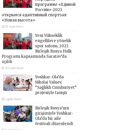
программе «Единой
России»-2021
открылся адаптивный спортзал
«Новая высота»
21 saat önce
Yeni Yükseklik
engellilere yönelik
spor salonu, 2021
Birleşik Rusya Halk
Programı kapsamında Saratov’da
açıldı
23 saat önce
Yoshkar-Ola’da
Nikolai Valuev,
“Sağlıklı Cumhuriyet”
projesiyle tanıştı
1 gün önce
Birleşik Rusya’nın
girişimiyle Yoshkar-
Ola’da bir aile
festivali düzenlendi