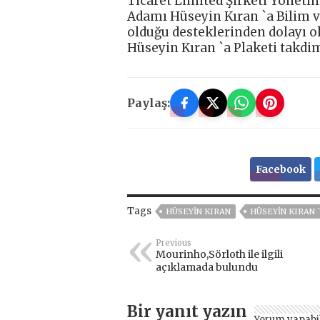
Ticaret Limited Şirketi Yöneti
Adamı Hüseyin Kıran `a Bilim 
olduğu desteklerinden dolayı o
Hüseyin Kıran `a Plaketi takdim
Paylaş:
Facebook
Tags
HÜSEYIN KIRAN
HÜSEYIN KIRAN 
Previous
Mourinho,Sörloth ile ilgili
açıklamada bulundu
Bir yanıt yazın
Yorum yapabi