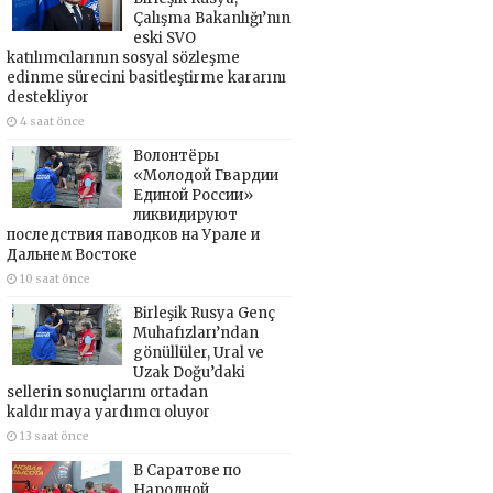
Çalışma Bakanlığı’nın
eski SVO
katılımcılarının sosyal sözleşme
edinme sürecini basitleştirme kararını
destekliyor
4 saat önce
Волонтёры
«Молодой Гвардии
Единой России»
ликвидируют
последствия паводков на Урале и
Дальнем Востоке
10 saat önce
Birleşik Rusya Genç
Muhafızları’ndan
gönüllüler, Ural ve
Uzak Doğu’daki
sellerin sonuçlarını ortadan
kaldırmaya yardımcı oluyor
13 saat önce
В Саратове по
Народной