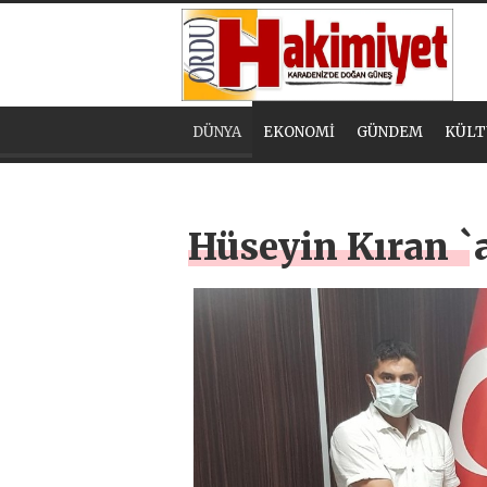
DÜNYA
EKONOMİ
GÜNDEM
KÜLT
Hüseyin Kıran `