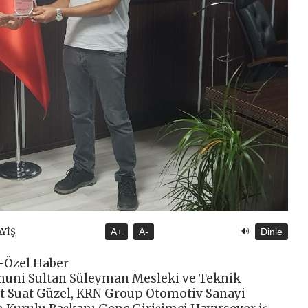
🔊
AYİŞ
A+
A-
Dinle
Özel Haber
anuni Sultan Süleyman Mesleki ve Teknik
 Suat Güzel, KRN Group Otomotiv Sanayi