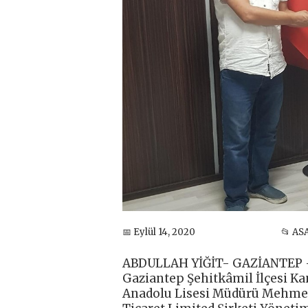
📅 Eylül 14, 2020
📂 AS
ABDULLAH YİĞİT- GAZİANTEP -
Gaziantep Şehitkâmil İlçesi K
Anadolu Lisesi Müdürü Mehmet