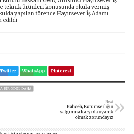
m Kurulu Başkanı Genç Girişimci Hayırsever iş
ve teknik ürünleri konusunda okula vermiş
kulda yapılan törende Hayırsever İş Adamı
 edildi.
Twitter
WhatsApp
Pinterest
`A BIR ÖDÜL DAHA
Next
Bahçeli, Kötümserliğin
salgınına karşı da uyanık
olmak zorundayız
lmek için
oturum açmalısınız
.