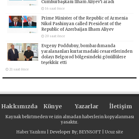
Cumhurbaşkanı İlham Aliyev’i aradı
16 saat önce
Prime Minister of the Republic of Armenia
Nikol Pashinyan called President of the
Republic of Azerbaijan Ilham Aliyev
20 saat önce
Evgeny Poddubny, bombardımanda
yaralananları kurtarmadaki cesaretlerinden
dolayı Belgorod bölgesindeki gönüllülere
teşekkür etti
21 saat önce
Hakkımızda
Künye
Yazarlar
İletişim
Kaynak belirtmeden ve izin almadan haberlerin kopyalanması
yasaktır.
Haber Yazılımı
| Developer By;
BEYNSOFT
|
Ucuz site