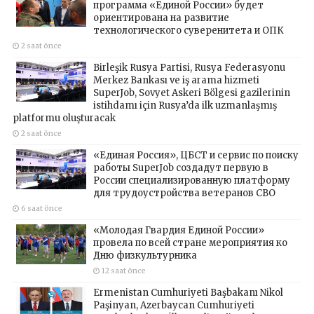
программа «Единой России» будет
ориентирована на развитие
технологического суверенитета и ОПК
2 saat önce
Birleşik Rusya Partisi, Rusya Federasyonu
Merkez Bankası ve iş arama hizmeti
SuperJob, Sovyet Askeri Bölgesi gazilerinin
istihdamı için Rusya’da ilk uzmanlaşmış
platformu oluşturacak
2 saat önce
«Единая Россия», ЦБСТ и сервис по поиску
работы SuperJob создадут первую в
России специализированную платформу
для трудоустройства ветеранов СВО
6 saat önce
«Молодая Гвардия Единой России»
провела по всей стране мероприятия ко
Дню физкультурника
12 saat önce
Ermenistan Cumhuriyeti Başbakanı Nikol
Paşinyan, Azerbaycan Cumhuriyeti