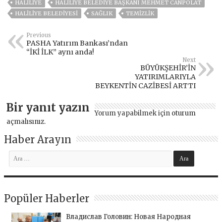
HALILIYE
HALILIYE BELEDIYE BAŞKANI MEHMET CANPOLAT
HALİLİYE BELEDİYESİ
SAĞLIK
TEMIZLIK
Previous
PASHA Yatırım Bankası’ndan
“İKİ İLK” aynı anda!
Next
BÜYÜKŞEHİR’İN
YATIRIMLARIYLA
BEYKENTİN CAZİBESİ ARTTI
Bir yanıt yazın
Yorum yapabilmek için
oturum
açmalısınız
.
Haber Arayın
Popüler Haberler
Владислав Головин: Новая Народная