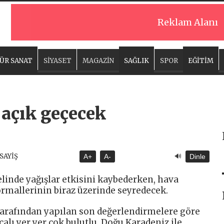
Reklam Alanı
ÜR SANAT
SİYASET
MAGAZİN
SAĞLIK
SPOR
EĞİTİM
 açık geçecek
🔊
ASAYİŞ
A+
A-
Dinle
linde yağışlar etkisini kaybederken, hava
rmallerinin biraz üzerinde seyredecek.
arafından yapılan son değerlendirmelere göre
lı yer yer çok bulutlu, Doğu Karadeniz ile