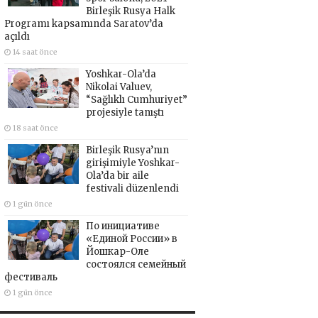
Birleşik Rusya Halk
Programı kapsamında Saratov’da
açıldı
14 saat önce
Yoshkar-Ola’da
Nikolai Valuev,
“Sağlıklı Cumhuriyet”
projesiyle tanıştı
18 saat önce
Birleşik Rusya’nın
girişimiyle Yoshkar-
Ola’da bir aile
festivali düzenlendi
1 gün önce
По инициативе
«Единой России» в
Йошкар-Оле
состоялся семейный
фестиваль
1 gün önce