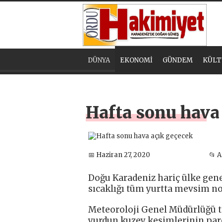
DÜNYA
EKONOMİ
GÜNDEM
KÜLT
Hafta sonu hava
📅 Haziran 27, 2020
📂 
Doğu Karadeniz hariç ülke gene
sıcaklığı tüm yurtta mevsim no
Meteoroloji Genel Müdürlüğü t
yurdun kuzey kesimlerinin parça