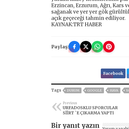
Erzincan, Erzurum, Ağrı, Kars 
sağanak ve yer yer gök gürültülü
açık geçeceği tahmin ediliyor.
KAYNAK:TRT HABER
Paylaş:
Facebook
Tags
DURUM
GOOGLE
HAVA
S
Previous
URFADOSKLU SPORCULAR
SİİRT `E ÇIKARMA YAPTI
Bir yanıt yazın
Yorum yapabi