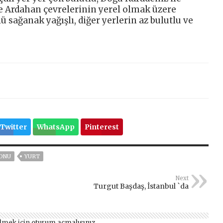
ve Ardahan çevrelerinin yerel olmak üzere
 sağanak yağışlı, diğer yerlerin az bulutlu ve
Twitter
WhatsApp
Pinterest
ONU
YURT
Next
Turgut Başdaş, İstanbul `da
lmek için
oturum açmalısınız
.