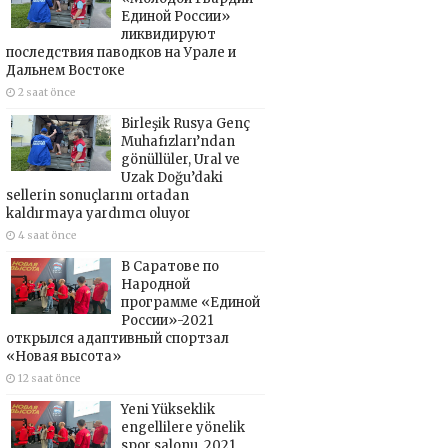
Единой России»
ликвидируют
последствия паводков на Урале и
Дальнем Востоке
2 saat önce
Birleşik Rusya Genç
Muhafızları’ndan
gönüllüler, Ural ve
Uzak Doğu’daki
sellerin sonuçlarını ortadan
kaldırmaya yardımcı oluyor
4 saat önce
В Саратове по
Народной
программе «Единой
России»-2021
открылся адаптивный спортзал
«Новая высота»
12 saat önce
Yeni Yükseklik
engellilere yönelik
spor salonu, 2021