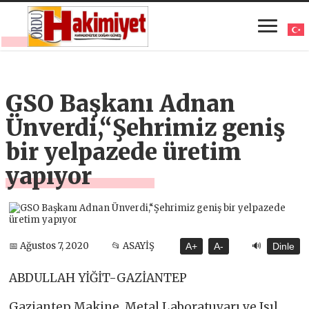
GSO Başkanı Adnan
Ünverdi,“Şehrimiz geniş
bir yelpazede üretim
yapıyor
🔊
📅 Ağustos 7, 2020
📂 ASAYİŞ
A+
A-
Dinle
ABDULLAH YİĞİT-GAZİANTEP
Gaziantep Makine, Metal Laboratuvarı ve Isıl