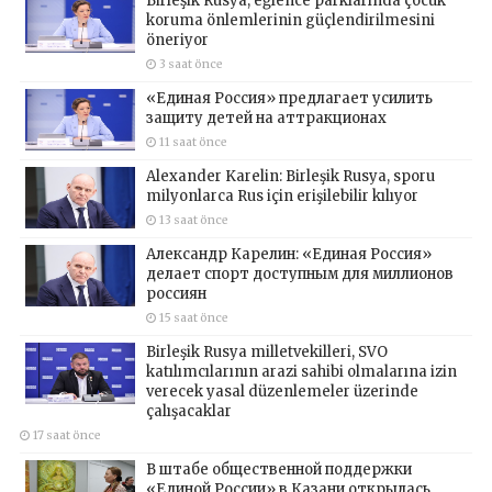
Birleşik Rusya, eğlence parklarında çocuk
koruma önlemlerinin güçlendirilmesini
öneriyor
3 saat önce
«Единая Россия» предлагает усилить
защиту детей на аттракционах
11 saat önce
Alexander Karelin: Birleşik Rusya, sporu
milyonlarca Rus için erişilebilir kılıyor
13 saat önce
Александр Карелин: «Единая Россия»
делает спорт доступным для миллионов
россиян
15 saat önce
Birleşik Rusya milletvekilleri, SVO
katılımcılarının arazi sahibi olmalarına izin
verecek yasal düzenlemeler üzerinde
çalışacaklar
17 saat önce
В штабе общественной поддержки
«Единой России» в Казани открылась