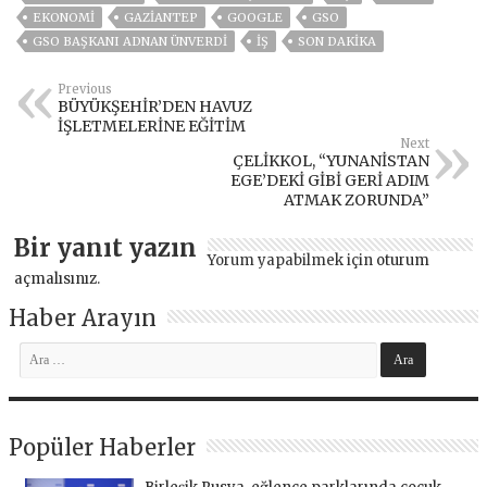
EKONOMİ
GAZIANTEP
GOOGLE
GSO
GSO BAŞKANI ADNAN ÜNVERDI
İŞ
SON DAKIKA
Previous
BÜYÜKŞEHİR’DEN HAVUZ
İŞLETMELERİNE EĞİTİM
Next
ÇELİKKOL, “YUNANİSTAN
EGE’DEKİ GİBİ GERİ ADIM
ATMAK ZORUNDA”
Bir yanıt yazın
Yorum yapabilmek için
oturum
açmalısınız
.
Haber Arayın
Popüler Haberler