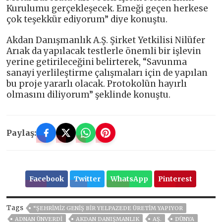
Kurulumu gerçekleşecek. Emeği geçen herkese
çok teşekkür ediyorum” diye konuştu.
Akdan Danışmanlık A.Ş. Şirket Yetkilisi Nilüfer
Arıak da yapılacak testlerle önemli bir işlevin
yerine getirileceğini belirterek, “Savunma
sanayi yerlileştirme çalışmaları için de yapılan
bu proje yararlı olacak. Protokolün hayırlı
olmasını diliyorum” şeklinde konuştu.
Paylaş:
Facebook
Twitter
WhatsApp
Pinterest
Tags
“ŞEHRIMIZ GENIŞ BIR YELPAZEDE ÜRETIM YAPIYOR
ADNAN ÜNVERDİ
AKDAN DANIŞMANLIK
AŞ.
DÜNYA