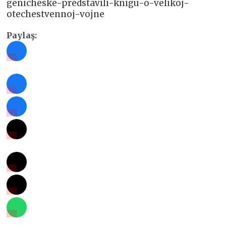
genicheske-predstavili-knigu-o-velikoj-
otechestvennoj-vojne
Paylaş: