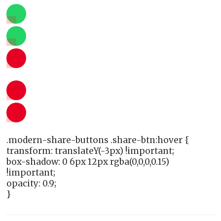
.modern-share-buttons .share-btn:hover {
transform: translateY(-3px) !important;
box-shadow: 0 6px 12px rgba(0,0,0,0.15)
!important;
opacity: 0.9;
}