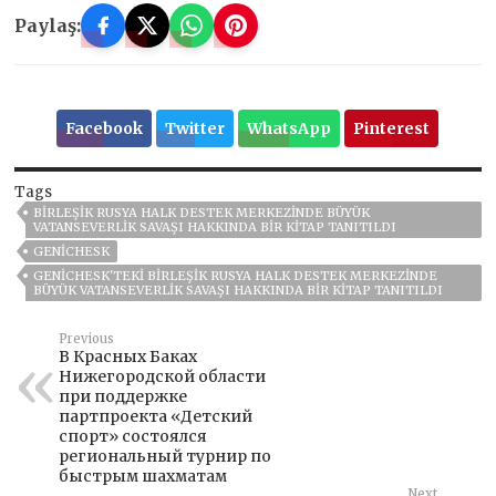
Paylaş:
Facebook
Twitter
WhatsApp
Pinterest
Tags
BIRLEŞIK RUSYA HALK DESTEK MERKEZINDE BÜYÜK
VATANSEVERLIK SAVAŞI HAKKINDA BIR KITAP TANITILDI
GENICHESK
GENICHESK'TEKI BIRLEŞIK RUSYA HALK DESTEK MERKEZINDE
BÜYÜK VATANSEVERLIK SAVAŞI HAKKINDA BIR KITAP TANITILDI
Previous
В Красных Баках
Нижегородской области
при поддержке
партпроекта «Детский
спорт» состоялся
региональный турнир по
быстрым шахматам
Next