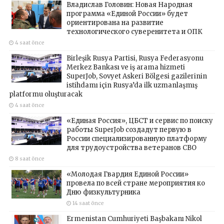
Владислав Головин: Новая Народная
программа «Единой России» будет
ориентирована на развитие
технологического суверенитета и ОПК
4 saat önce
Birleşik Rusya Partisi, Rusya Federasyonu
Merkez Bankası ve iş arama hizmeti
SuperJob, Sovyet Askeri Bölgesi gazilerinin
istihdamı için Rusya’da ilk uzmanlaşmış
platformu oluşturacak
4 saat önce
«Единая Россия», ЦБСТ и сервис по поиску
работы SuperJob создадут первую в
России специализированную платформу
для трудоустройства ветеранов СВО
8 saat önce
«Молодая Гвардия Единой России»
провела по всей стране мероприятия ко
Дню физкультурника
14 saat önce
Ermenistan Cumhuriyeti Başbakanı Nikol