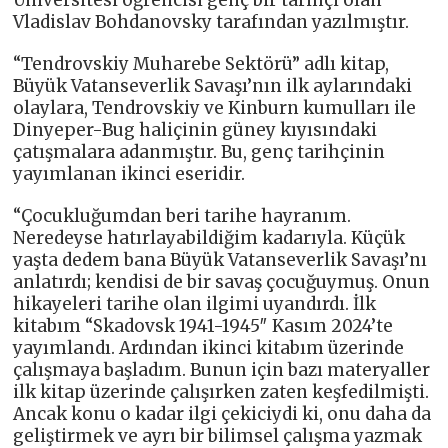
Üniversitesi öğrencisi genç bir tarihçi olan
Vladislav Bohdanovsky tarafından yazılmıştır.
“Tendrovskiy Muharebe Sektörü” adlı kitap,
Büyük Vatanseverlik Savaşı’nın ilk aylarındaki
olaylara, Tendrovskiy ve Kinburn kumulları ile
Dinyeper-Bug haliçinin güney kıyısındaki
çatışmalara adanmıştır. Bu, genç tarihçinin
yayımlanan ikinci eseridir.
“Çocukluğumdan beri tarihe hayranım.
Neredeyse hatırlayabildiğim kadarıyla. Küçük
yaşta dedem bana Büyük Vatanseverlik Savaşı’nı
anlatırdı; kendisi de bir savaş çocuğuymuş. Onun
hikayeleri tarihe olan ilgimi uyandırdı. İlk
kitabım “Skadovsk 1941-1945″ Kasım 2024’te
yayımlandı. Ardından ikinci kitabım üzerinde
çalışmaya başladım. Bunun için bazı materyaller
ilk kitap üzerinde çalışırken zaten keşfedilmişti.
Ancak konu o kadar ilgi çekiciydi ki, onu daha da
geliştirmek ve ayrı bir bilimsel çalışma yazmak