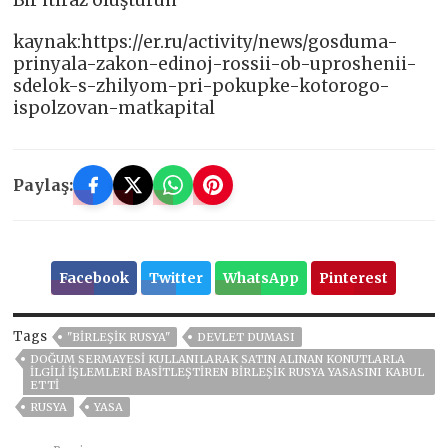
Bir itiraz oluşturun
kaynak:https://er.ru/activity/news/gosduma-
prinyala-zakon-edinoj-rossii-ob-uproshenii-
sdelok-s-zhilyom-pri-pokupke-kotorogo-
ispolzovan-matkapital
Paylaş:
Facebook
Twitter
WhatsApp
Pinterest
Tags
"BIRLEŞIK RUSYA"
DEVLET DUMASI
DOĞUM SERMAYESI KULLANILARAK SATIN ALINAN KONUTLARLA
ILGILI IŞLEMLERI BASITLEŞTIREN BIRLEŞIK RUSYA YASASINI KABUL
ETTI
RUSYA
YASA