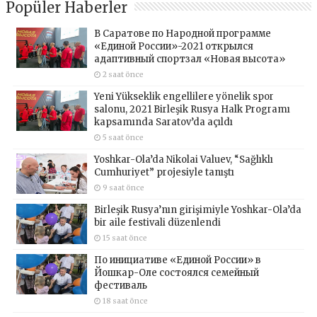
Popüler Haberler
В Саратове по Народной программе
«Единой России»-2021 открылся
адаптивный спортзал «Новая высота»
2 saat önce
Yeni Yükseklik engellilere yönelik spor
salonu, 2021 Birleşik Rusya Halk Programı
kapsamında Saratov’da açıldı
5 saat önce
Yoshkar-Ola’da Nikolai Valuev, “Sağlıklı
Cumhuriyet” projesiyle tanıştı
9 saat önce
Birleşik Rusya’nın girişimiyle Yoshkar-Ola’da
bir aile festivali düzenlendi
15 saat önce
По инициативе «Единой России» в
Йошкар-Оле состоялся семейный
фестиваль
18 saat önce