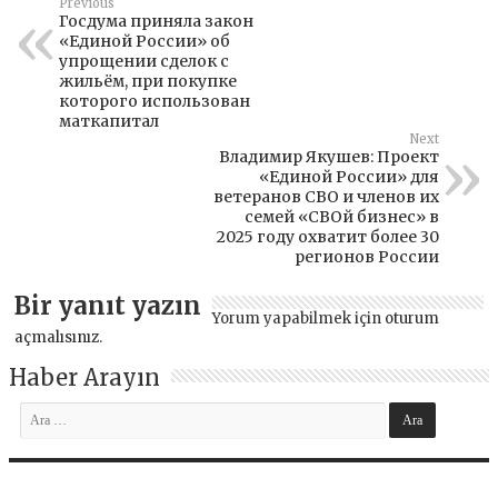
Previous
Госдума приняла закон
«Единой России» об
упрощении сделок с
жильём, при покупке
которого использован
маткапитал
Next
Владимир Якушев: Проект
«Единой России» для
ветеранов СВО и членов их
семей «СВОй бизнес» в
2025 году охватит более 30
регионов России
Bir yanıt yazın
Yorum yapabilmek için
oturum
açmalısınız
.
Haber Arayın