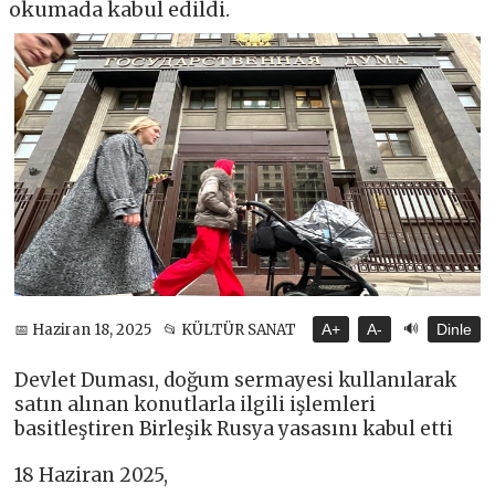
okumada kabul edildi.
🔊
📅 Haziran 18, 2025
📂 KÜLTÜR SANAT
A+
A-
Dinle
Devlet Duması, doğum sermayesi kullanılarak
satın alınan konutlarla ilgili işlemleri
basitleştiren Birleşik Rusya yasasını kabul etti
18 Haziran 2025,