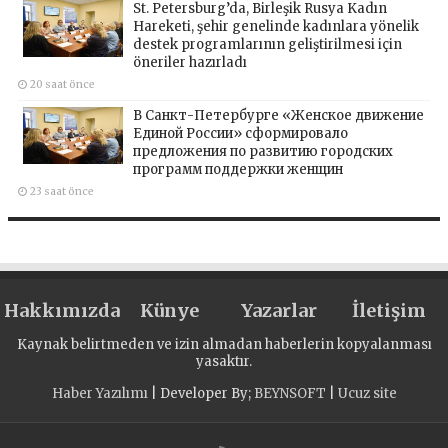
St. Petersburg’da, Birleşik Rusya Kadın
Hareketi, şehir genelinde kadınlara yönelik
destek programlarının geliştirilmesi için
öneriler hazırladı
20 saat önce
В Санкт-Петербурге «Женское движение
Единой России» сформировало
предложения по развитию городских
программ поддержки женщин
23 saat önce
Hakkımızda
Künye
Yazarlar
İletişim
Kaynak belirtmeden ve izin almadan haberlerin kopyalanması
yasaktır.
Haber Yazılımı
| Developer By;
BEYNSOFT
|
Ucuz site