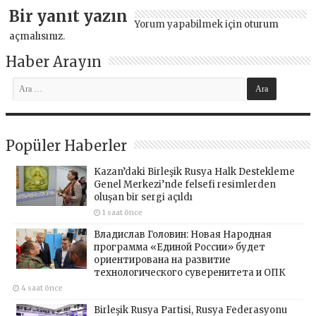
Bir yanıt yazın
Yorum yapabilmek için
oturum
açmalısınız
.
Haber Arayın
Popüler Haberler
Kazan’daki Birleşik Rusya Halk Destekleme
Genel Merkezi’nde felsefi resimlerden
oluşan bir sergi açıldı
1 saat önce
Владислав Головин: Новая Народная
программа «Единой России» будет
ориентирована на развитие
технологического суверенитета и ОПК
4 saat önce
Birleşik Rusya Partisi, Rusya Federasyonu