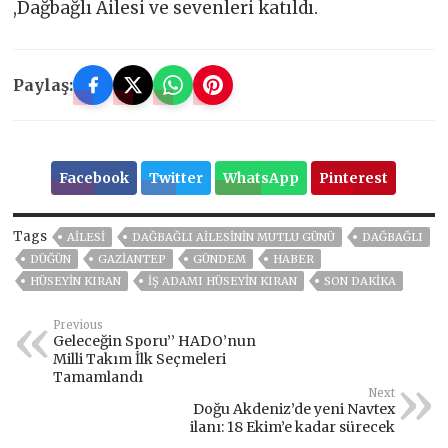
,Dağbağlı Ailesi ve sevenleri katıldı.
Paylaş:
Facebook
Twitter
WhatsApp
Pinterest
Tags
AILESI
DAĞBAĞLI AİLESİNİN MUTLU GÜNÜ
DAĞBAĞLI
DÜĞÜN
GAZIANTEP
GÜNDEM
HABER
HÜSEYIN KIRAN
İŞ ADAMI HÜSEYİN KIRAN
SON DAKIKA
Previous
Geleceğin Sporu’’ HADO’nun
Milli Takım İlk Seçmeleri
Tamamlandı
Next
Doğu Akdeniz’de yeni Navtex
ilanı: 18 Ekim’e kadar sürecek