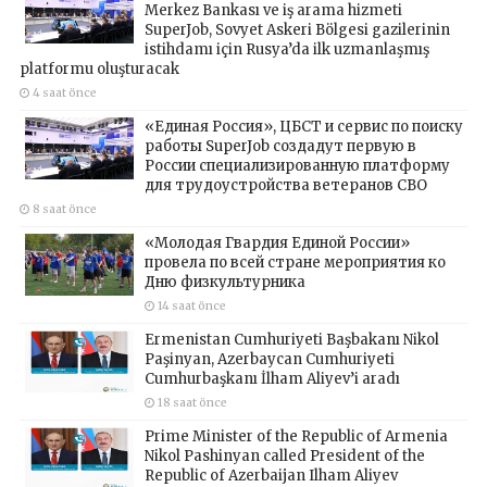
Merkez Bankası ve iş arama hizmeti
SuperJob, Sovyet Askeri Bölgesi gazilerinin
istihdamı için Rusya’da ilk uzmanlaşmış
platformu oluşturacak
4 saat önce
«Единая Россия», ЦБСТ и сервис по поиску
работы SuperJob создадут первую в
России специализированную платформу
для трудоустройства ветеранов СВО
8 saat önce
«Молодая Гвардия Единой России»
провела по всей стране мероприятия ко
Дню физкультурника
14 saat önce
Ermenistan Cumhuriyeti Başbakanı Nikol
Paşinyan, Azerbaycan Cumhuriyeti
Cumhurbaşkanı İlham Aliyev’i aradı
18 saat önce
Prime Minister of the Republic of Armenia
Nikol Pashinyan called President of the
Republic of Azerbaijan Ilham Aliyev