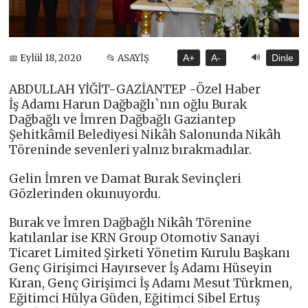
🔊
📅 Eylül 18, 2020
📂 ASAYİŞ
A+
A-
Dinle
ABDULLAH YİĞİT-GAZİANTEP -Özel Haber
İş Adamı Harun Dağbağlı`nın oğlu Burak
Dağbağlı ve İmren Dağbağlı Gaziantep
Şehitkâmil Belediyesi Nikâh Salonunda Nikâh
Töreninde sevenleri yalnız bırakmadılar.
Gelin İmren ve Damat Burak Sevinçleri
Gözlerinden okunuyordu.
Burak ve İmren Dağbağlı Nikâh Törenine
katılanlar ise KRN Group Otomotiv Sanayi
Ticaret Limited Şirketi Yönetim Kurulu Başkanı
Genç Girişimci Hayırsever İş Adamı Hüseyin
Kıran, Genç Girişimci İş Adamı Mesut Türkmen,
Eğitimci Hülya Güden, Eğitimci Sibel Ertuş