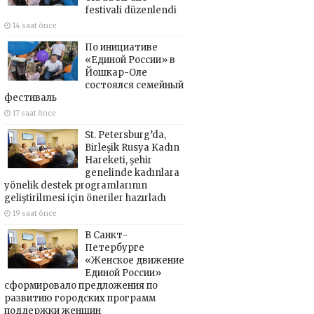
festivali düzenlendi
14 saat önce
По инициативе
«Единой России» в
Йошкар-Оле
состоялся семейный
фестиваль
17 saat önce
St. Petersburg’da,
Birleşik Rusya Kadın
Hareketi, şehir
genelinde kadınlara
yönelik destek programlarının
geliştirilmesi için öneriler hazırladı
19 saat önce
В Санкт-
Петербурге
«Женское движение
Единой России»
сформировало предложения по
развитию городских программ
поддержки женщин