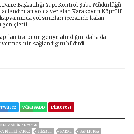
ri Daire Başkanlığı Yapı Kontrol Şube Müdürlüğü
ak adlandırılan yolda yer alan Karakoyun Köprülü
 kapsamında yol sınırları içersinde kalan
genişletti.
apılan trafonun geriye alındığını daha da
vermesinin sağlandığını bildirdi.
Twitter
WhatsApp
Pinterest
NEL ABIDIN BEYAZGÜ
A KİLİTLİ PARKE
HİZMET
PARKE
ŞANLIURFA