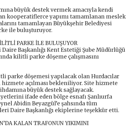
damına büyük destek vermek amacıyla kendi
lan kooperatiflerce yapımı tamamlanan meslek
şmalarını tamamlayan Büyükşehir Belediyesi
arke ile buluşturuyor.
İLİTLİ PARKE İLE BULUŞUYOR
i Daire Başkanlığı Kent Estetiği Şube Müdürlüğü
arında kilitli parke döşeme çalışmasını
tli parke döşemesi yapılacak olan Hurdacılar
 hizmete açılması bekleniliyor. Site hizmete
stihdamına büyük destek sağlayacak.
tlerini ifade eden bölge esnafı Şanlıurfa
eynel Abidin Beyazgül’e şahsında tüm
şleri Daire Başkanlığı ekiplerine teşekkür etti.
N’DA KALAN TRAFONUN YIKIMINI