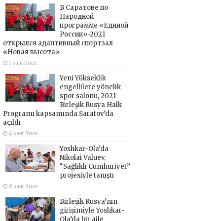
В Саратове по
Народной
программе «Единой
России»-2021
открылся адаптивный спортзал
«Новая высота»
1 saat önce
Yeni Yükseklik
engellilere yönelik
spor salonu, 2021
Birleşik Rusya Halk
Programı kapsamında Saratov’da
açıldı
4 saat önce
Yoshkar-Ola’da
Nikolai Valuev,
“Sağlıklı Cumhuriyet”
projesiyle tanıştı
8 saat önce
Birleşik Rusya’nın
girişimiyle Yoshkar-
Ola’da bir aile