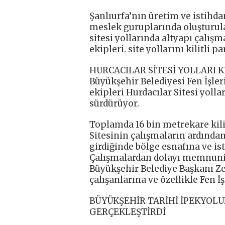
Şanlıurfa’nın üretim ve istih
meslek guruplarında oluşturu
sitesi yollarında altyapı çalı
ekipleri. site yollarını kilitli p
HURCACILAR SİTESİ YOLLARI K
Büyükşehir Belediyesi Fen İşler
ekipleri Hurdacılar Sitesi yoll
sürdürüyor.
Toplamda 16 bin metrekare kili
Sitesinin çalışmaların ardından
girdiğinde bölge esnafına ve i
Çalışmalardan dolayı memnuniye
Büyükşehir Belediye Başkanı Z
çalışanlarına ve özellikle Fen İ
BÜYÜKŞEHİR TARİHİ İPEKYOLU
GERÇEKLEŞTİRDİ