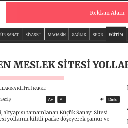
Reklam Alanı
ÜR SANAT
SİYASET
MAGAZİN
SAĞLIK
SPOR
EĞİTİM
N MESLEK SİTESİ YOLLAR
🔊
ASAYİŞ
A+
A-
Dinle
i, altyapısı tamamlanan Küçük Sanayi Sitesi
esi yollarını kilitli parke döşeyerek çamur ve