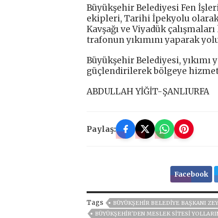
Büyükşehir Belediyesi Fen İşle
ekipleri, Tarihi İpekyolu olar
Kavşağı ve Viyadük çalışmaları
trafonun yıkımını yaparak yolu 
Büyükşehir Belediyesi, yıkımı y
güçlendirilerek bölgeye hizmet 
ABDULLAH YİĞİT-ŞANLIURFA
Paylaş:
Facebook
Tags
BÜYÜKŞEHIR BELEDIYE BAŞKANI ZEY
BÜYÜKŞEHİR'DEN MESLEK SİTESİ YOLLARIN