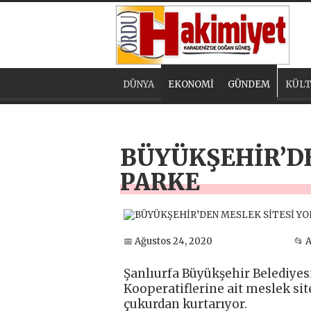
DÜNYA
EKONOMİ
GÜNDEM
KÜLT
BÜYÜKŞEHİR’DE
PARKE
📅 Ağustos 24, 2020
📂 
Şanlıurfa Büyükşehir Belediyes
Kooperatiflerine ait meslek sit
çukurdan kurtarıyor.