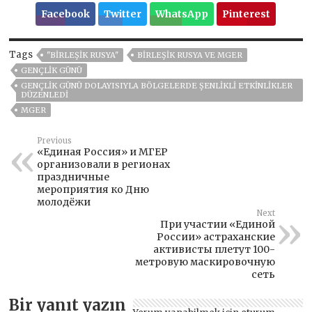
Facebook
Twitter
WhatsApp
Pinterest
Tags
"BIRLEŞIK RUSYA"
BIRLEŞIK RUSYA VE MGER
GENÇLIK GÜNÜ
GENÇLIK GÜNÜ DOLAYISIYLA BÖLGELERDE ŞENLIKLI ETKINLIKLER
DÜZENLEDI
MGER
Previous
«Единая Россия» и МГЕР
организовали в регионах
праздничные
мероприятия ко Дню
молодёжи
Next
При участии «Единой
России» астраханские
активисты плетут 100-
метровую маскировочную
сеть
Bir yanıt yazın