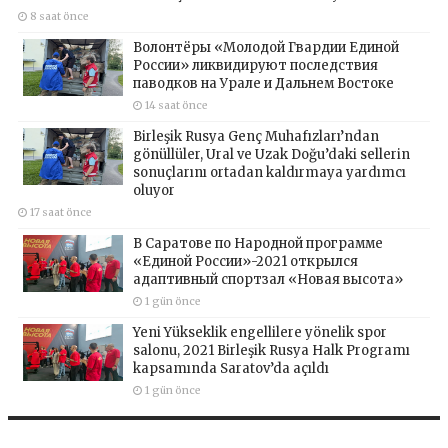
8 saat önce
Волонтёры «Молодой Гвардии Единой
России» ликвидируют последствия
паводков на Урале и Дальнем Востоке
14 saat önce
Birleşik Rusya Genç Muhafızları’ndan
gönüllüler, Ural ve Uzak Doğu’daki sellerin
sonuçlarını ortadan kaldırmaya yardımcı
oluyor
17 saat önce
В Саратове по Народной программе
«Единой России»-2021 открылся
адаптивный спортзал «Новая высота»
1 gün önce
Yeni Yükseklik engellilere yönelik spor
salonu, 2021 Birleşik Rusya Halk Programı
kapsamında Saratov’da açıldı
1 gün önce