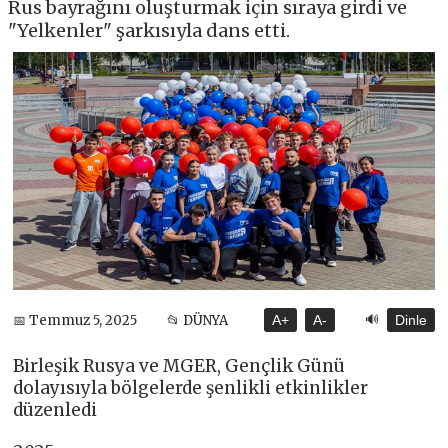
Rus bayrağını oluşturmak için sıraya girdi ve
"Yelkenler" şarkısıyla dans etti.
🔊
📅 Temmuz 5, 2025
📂 DÜNYA
A+
A-
Dinle
Birleşik Rusya ve MGER, Gençlik Günü
dolayısıyla bölgelerde şenlikli etkinlikler
düzenledi