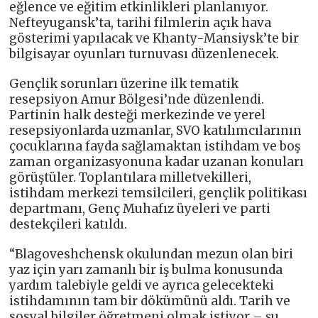
eğlence ve eğitim etkinlikleri planlanıyor.
Nefteyugansk’ta, tarihi filmlerin açık hava
gösterimi yapılacak ve Khanty-Mansiysk’te bir
bilgisayar oyunları turnuvası düzenlenecek.
Gençlik sorunları üzerine ilk tematik
resepsiyon Amur Bölgesi’nde düzenlendi.
Partinin halk desteği merkezinde ve yerel
resepsiyonlarda uzmanlar, SVO katılımcılarının
çocuklarına fayda sağlamaktan istihdam ve boş
zaman organizasyonuna kadar uzanan konuları
görüştüler. Toplantılara milletvekilleri,
istihdam merkezi temsilcileri, gençlik politikası
departmanı, Genç Muhafız üyeleri ve parti
destekçileri katıldı.
“Blagoveshchensk okulundan mezun olan biri
yaz için yarı zamanlı bir iş bulma konusunda
yardım talebiyle geldi ve ayrıca gelecekteki
istihdamının tam bir dökümünü aldı. Tarih ve
sosyal bilgiler öğretmeni olmak istiyor – şu