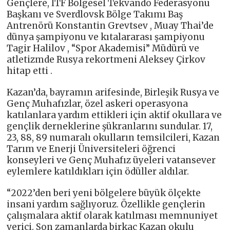
Gençlere, ITF Bölgesel Tekvando Federasyonu
Başkanı ve Sverdlovsk Bölge Takımı Baş
Antrenörü Konstantin Grevtsev , Muay Thai’de
dünya şampiyonu ve kıtalararası şampiyonu
Tagir Halilov , “Spor Akademisi” Müdürü ve
atletizmde Rusya rekortmeni Aleksey Çirkov
hitap etti .
Kazan’da, bayramın arifesinde, Birleşik Rusya ve
Genç Muhafızlar, özel askeri operasyona
katılanlara yardım ettikleri için aktif okullara ve
gençlik derneklerine şükranlarını sundular. 17,
23, 88, 89 numaralı okulların temsilcileri, Kazan
Tarım ve Enerji Üniversiteleri öğrenci
konseyleri ve Genç Muhafız üyeleri vatansever
eylemlere katıldıkları için ödüller aldılar.
“2022’den beri yeni bölgelere büyük ölçekte
insani yardım sağlıyoruz. Özellikle gençlerin
çalışmalara aktif olarak katılması memnuniyet
verici. Son zamanlarda birkaç Kazan okulu