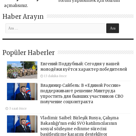
Yorum yapabilmek için
oturum
açmalısınız
.
Haber Arayın
Popüler Haberler
Евгений Поддубный: Сегодня у нашей
молодёжи куётся характер победителей
13 dakika önce
Владимир Сайбель: В «Единой России»
поддерживают решение Минтруда
упростить для бывших участников СВО
получение соцконтракта
3 saat önce
Vladimir Saibel: Birleşik Rusya, Çalışma
Bakanlığı’nın eski SVO katılımcılarının
sosyal sözleşme edinme sürecini
basitleştirme kararını destekliyor