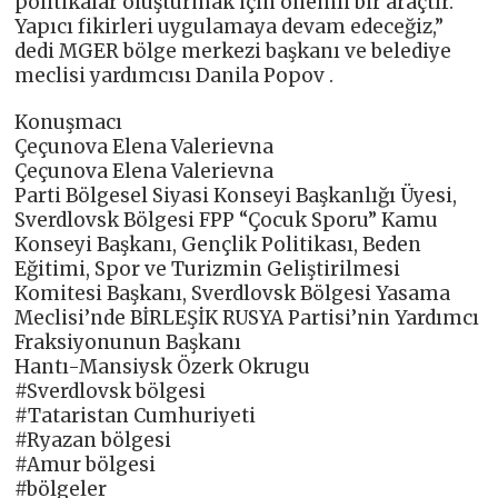
politikalar oluşturmak için önemli bir araçtır.
Yapıcı fikirleri uygulamaya devam edeceğiz,”
dedi MGER bölge merkezi başkanı ve belediye
meclisi yardımcısı Danila Popov .
Konuşmacı
Çeçunova Elena Valerievna
Çeçunova Elena Valerievna
Parti Bölgesel Siyasi Konseyi Başkanlığı Üyesi,
Sverdlovsk Bölgesi FPP “Çocuk Sporu” Kamu
Konseyi Başkanı, Gençlik Politikası, Beden
Eğitimi, Spor ve Turizmin Geliştirilmesi
Komitesi Başkanı, Sverdlovsk Bölgesi Yasama
Meclisi’nde BİRLEŞİK RUSYA Partisi’nin Yardımcı
Fraksiyonunun Başkanı
Hantı-Mansiysk Özerk Okrugu
#Sverdlovsk bölgesi
#Tataristan Cumhuriyeti
#Ryazan bölgesi
#Amur bölgesi
#bölgeler