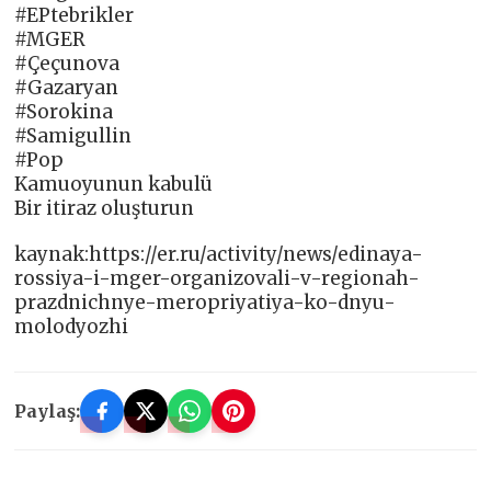
#EPtebrikler
#MGER
#Çeçunova
#Gazaryan
#Sorokina
#Samigullin
#Pop
Kamuoyunun kabulü
Bir itiraz oluşturun
kaynak:https://er.ru/activity/news/edinaya-
rossiya-i-mger-organizovali-v-regionah-
prazdnichnye-meropriyatiya-ko-dnyu-
molodyozhi
Paylaş: