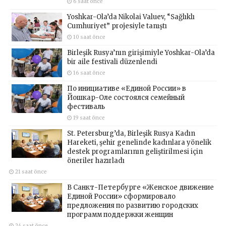
6 saat önce
Yoshkar-Ola’da Nikolai Valuev, “Sağlıklı
Cumhuriyet” projesiyle tanıştı
10 saat önce
Birleşik Rusya’nın girişimiyle Yoshkar-Ola’da
bir aile festivali düzenlendi
16 saat önce
По инициативе «Единой России» в
Йошкар-Оле состоялся семейный
фестиваль
19 saat önce
St. Petersburg’da, Birleşik Rusya Kadın
Hareketi, şehir genelinde kadınlara yönelik
destek programlarının geliştirilmesi için
öneriler hazırladı
21 saat önce
В Санкт-Петербурге «Женское движение
Единой России» сформировало
предложения по развитию городских
программ поддержки женщин
24 saat önce