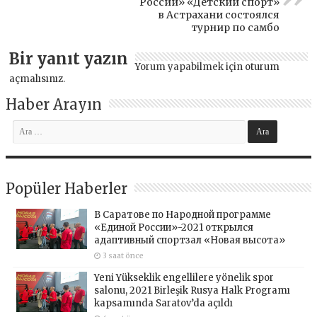
России» «Детский спорт»
в Астрахани состоялся
турнир по самбо
Bir yanıt yazın
Yorum yapabilmek için
oturum
açmalısınız
.
Haber Arayın
Popüler Haberler
В Саратове по Народной программе
«Единой России»-2021 открылся
адаптивный спортзал «Новая высота»
3 saat önce
Yeni Yükseklik engellilere yönelik spor
salonu, 2021 Birleşik Rusya Halk Programı
kapsamında Saratov’da açıldı