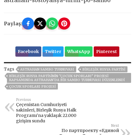
astrahani-sostoyalsya-turnir-po-sambo
Paylaş:
Facebook
Twitter
WhatsApp
Pinterest
Tags
ASTRAHAN SAMBO TURNUVASI
BIRLEŞIK RUSYA PARTISI
BIRLEŞIK RUSYA PARTISININ "ÇOCUK SPORLARI" PROJESI
KAPSAMINDA ASTRAHAN'DA BIR SAMBO TURNUVASI DÜZENLENDI
ÇOCUK SPORLARI PROJESI
Previous
Çeçenistan Cumhuriyeti
sakinleri, Birleşik Rusya Halk
Programı’na yaklaşık 22.000
girişim sundu
Next
По партпроекту «Единой