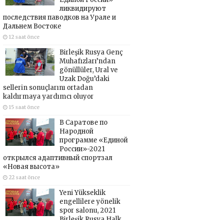
ликвидируют
последствия паводков на Урале и
Дальнем Востоке
12 saat önce
Birleşik Rusya Genç
Muhafızları’ndan
gönüllüler, Ural ve
Uzak Doğu’daki
sellerin sonuçlarını ortadan
kaldırmaya yardımcı oluyor
15 saat önce
В Саратове по
Народной
программе «Единой
России»-2021
открылся адаптивный спортзал
«Новая высота»
22 saat önce
Yeni Yükseklik
engellilere yönelik
spor salonu, 2021
Birleşik Rusya Halk