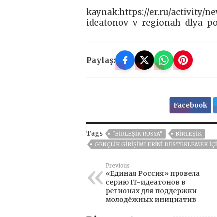
kaynak:https://er.ru/activity/
ideatonov-v-regionah-dlya-p
Paylaş:
Facebook
Tags
"BIRLEŞIK RUSYA"
BIRLEŞIK
GENÇLIK GIRIŞIMLERINI DESTEKLEMEK IÇ
Previous
«Единая Россия» провела
серию IT-идеатонов в
регионах для поддержки
молодёжных инициатив