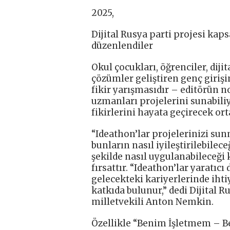
2025,
Dijital Rusya parti projesi ka
düzenlendiler
Okul çocukları, öğrenciler, diji
çözümler geliştiren genç girişi
fikir yarışmasıdır – editörün no
uzmanları projelerini sunabili
fikirlerini hayata geçirecek ort
“Ideathon’lar projelerinizi su
bunların nasıl iyileştirilebilece
şekilde nasıl uygulanabileceği 
fırsattır. “Ideathon’lar yaratı
gelecekteki kariyerlerinde iht
katkıda bulunur,” dedi Dijital 
milletvekili Anton Nemkin.
Özellikle “Benim İşletmem – Be