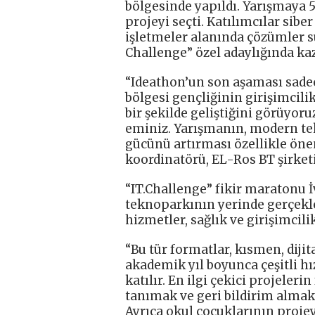
bölgesinde yapıldı. Yarışmaya 5
projeyi seçti. Katılımcılar sibe
işletmeler alanında çözümler s
Challenge” özel adaylığında kaz
“Ideathon’un son aşaması sadec
bölgesi gençliğinin girişimcilik
bir şekilde geliştiğini görüy
eminiz. Yarışmanın, modern tek
gücünü artırması özellikle önem
koordinatörü, EL-Ros BT şirke
“IT.Challenge” fikir maratonu
teknoparkının yerinde gerçekleş
hizmetler, sağlık ve girişimcili
“Bu tür formatlar, kısmen, dijit
akademik yıl boyunca çeşitli hı
katılır. En ilgi çekici projeleri
tanımak ve geri bildirim almak
Ayrıca okul çocuklarının projey