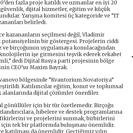
0’den fazla proje katıldı ve uzmanlar en iyi 20
r güvenlik, dijital hizmetler, eğitim ve küçük
undular. Yarışma komitesi üç kategoride ve “IT
ananları belirledi.
e kazananların seçilmesi değil, Vladimir
 potansiyelinin bir göstergesi. Projelerin ciddi
oruz ve birçoğunun uygulamaya konulacağından
nolojilerin işe girmesini teşvik ederek rekabet
li,” dedi Dijital Rusya parti projesinin bölge
tinin CEO’su Maxim Bayrak.
 İvanovo bölgesinde “Kvantorium.Novatoriya”
tirildi. Katılımcılar eğitim, konut ve toplumsal
k alanlarında dijital çözümler önerdiler.
al gönüllüler için bir tür özetlemedir. Birçoğu
zlandırıcılara, hibelere ve destek programlarına
n fikirlerini ve projelerini sunmak, birbirlerini
 için tek bir platformda buluşması önemlidir.
e katılması da önemlidir. Geçtiğimiz yılın