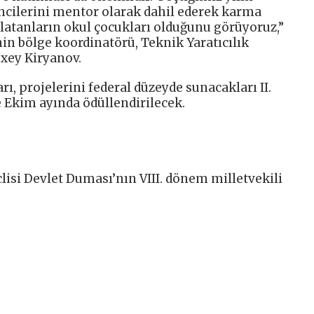
ncilerini mentor olarak dahil ederek karma
latanların okul çocukları olduğunu görüyoruz,”
inin bölge koordinatörü, Teknik Yaratıcılık
xey Kiryanov.
arı, projelerini federal düzeyde sunacakları II.
e Ekim ayında ödüllendirilecek.
isi Devlet Duması’nın VIII. dönem milletvekili