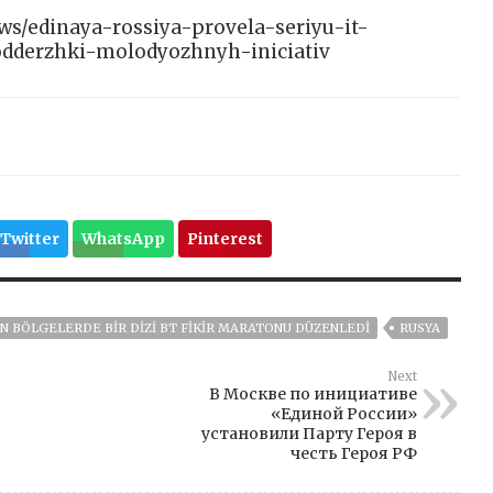
news/edinaya-rossiya-provela-seriyu-it-
odderzhki-molodyozhnyh-iniciativ
Twitter
WhatsApp
Pinterest
IN BÖLGELERDE BIR DIZI BT FIKIR MARATONU DÜZENLEDI
RUSYA
Next
В Москве по инициативе
«Единой России»
установили Парту Героя в
честь Героя РФ