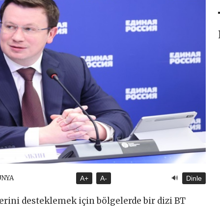
🔊
ÜNYA
A+
A-
Dinle
erini desteklemek için bölgelerde bir dizi BT