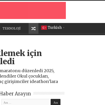
Turkish
TEKNOLOJİ
▼
klemek için
ledi
ir maratonu düzenledi 2025,
lendiler Okul çocukları,
nç girişimciler ideathon'lara
Haber Arayın