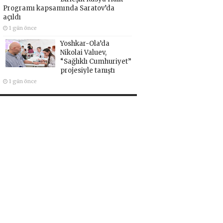
Programı kapsamında Saratov’da
açıldı
1 gün önce
Yoshkar-Ola’da
Nikolai Valuev,
“Sağlıklı Cumhuriyet”
projesiyle tanıştı
1 gün önce