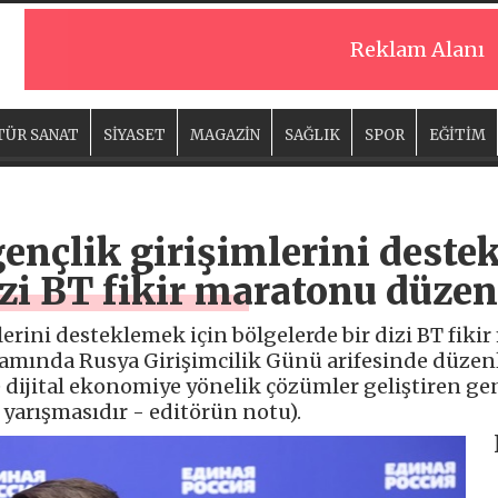
Reklam Alanı
TÜR SANAT
SİYASET
MAGAZİN
SAĞLIK
SPOR
EĞİTİM
gençlik girişimlerini deste
izi BT fikir maratonu düzen
lerini desteklemek için bölgelerde bir dizi BT fik
psamında Rusya Girişimcilik Günü arifesinde düzen
ve dijital ekonomiye yönelik çözümler geliştiren ge
r yarışmasıdır - editörün notu).