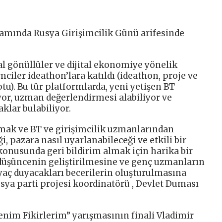
psamında Rusya Girişimcilik Günü arifesinde
tal gönüllüler ve dijital ekonomiye yönelik
mciler ideathon’lara katıldı (ideathon, proje ve
tu). Bu tür platformlarda, yeni yetişen BT
yor, uzman değerlendirmesi alabiliyor ve
aklar bulabiliyor.
nmak ve BT ve girişimcilik uzmanlarından
ği, pazara nasıl uyarlanabileceği ve etkili bir
konusunda geri bildirim almak için harika bir
cı düşüncenin geliştirilmesine ve genç uzmanların
iyaç duyacakları becerilerin oluşturulmasına
Rusya parti projesi koordinatörü , Devlet Duması
nim Fikirlerim” yarışmasının finali Vladimir