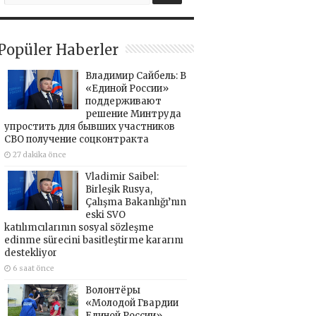
Popüler Haberler
Владимир Сайбель: В
«Единой России»
поддерживают
решение Минтруда
упростить для бывших участников
СВО получение соцконтракта
27 dakika önce
Vladimir Saibel:
Birleşik Rusya,
Çalışma Bakanlığı’nın
eski SVO
katılımcılarının sosyal sözleşme
edinme sürecini basitleştirme kararını
destekliyor
6 saat önce
Волонтёры
«Молодой Гвардии
Единой России»