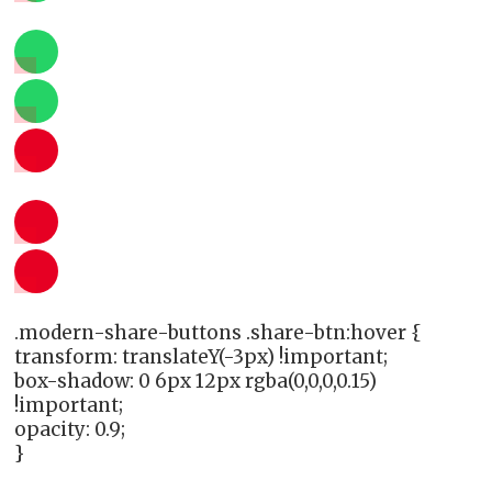
.modern-share-buttons .share-btn:hover {
transform: translateY(-3px) !important;
box-shadow: 0 6px 12px rgba(0,0,0,0.15)
!important;
opacity: 0.9;
}