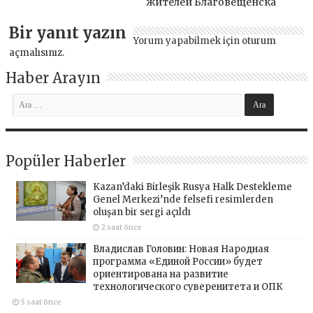
жителей Благовещенска
Bir yanıt yazın
Yorum yapabilmek için
oturum
açmalısınız
.
Haber Arayın
Popüler Haberler
Kazan’daki Birleşik Rusya Halk Destekleme
Genel Merkezi’nde felsefi resimlerden
oluşan bir sergi açıldı
2 saat önce
Владислав Головин: Новая Народная
программа «Единой России» будет
ориентирована на развитие
технологического суверенитета и ОПК
5 saat önce