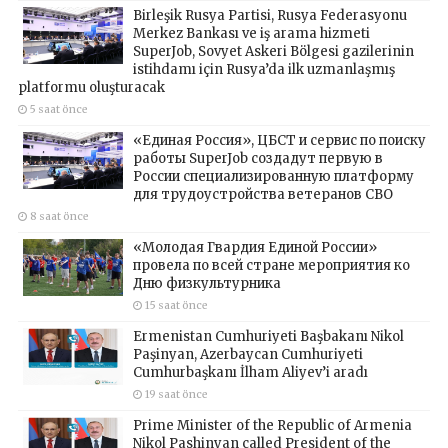
Birleşik Rusya Partisi, Rusya Federasyonu
Merkez Bankası ve iş arama hizmeti
SuperJob, Sovyet Askeri Bölgesi gazilerinin
istihdamı için Rusya’da ilk uzmanlaşmış
platformu oluşturacak
5 saat önce
«Единая Россия», ЦБСТ и сервис по поиску
работы SuperJob создадут первую в
России специализированную платформу
для трудоустройства ветеранов СВО
8 saat önce
«Молодая Гвардия Единой России»
провела по всей стране мероприятия ко
Дню физкультурника
15 saat önce
Ermenistan Cumhuriyeti Başbakanı Nikol
Paşinyan, Azerbaycan Cumhuriyeti
Cumhurbaşkanı İlham Aliyev’i aradı
19 saat önce
Prime Minister of the Republic of Armenia
Nikol Pashinyan called President of the