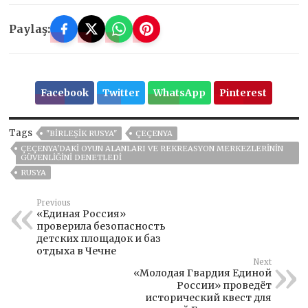
Paylaş:
Facebook
Twitter
WhatsApp
Pinterest
Tags
"BIRLEŞIK RUSYA"
ÇEÇENYA
ÇEÇENYA'DAKI OYUN ALANLARI VE REKREASYON MERKEZLERININ
GÜVENLIĞINI DENETLEDI
RUSYA
Previous
«Единая Россия»
проверила безопасность
детских площадок и баз
отдыха в Чечне
Next
«Молодая Гвардия Единой
России» проведёт
исторический квест для