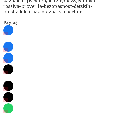
kaynak:https://er.ru/activity/news/edinaya-
rossiya-proverila-bezopasnost-detskih-
ploshadok-i-baz-otdyha-v-chechne
Paylaş: