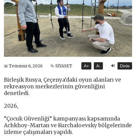
🔊
📅 Temmuz 6, 2026
📂 SİYASET
A+
A-
Dinle
Birleşik Rusya, Çeçenya’daki oyun alanları ve
rekreasyon merkezlerinin güvenliğini
denetledi.
2026,
“Çocuk Güvenliği” kampanyası kapsamında
Achkhoy-Martan ve Kurchaloevsky bölgelerinde
izleme çalışmaları yapıldı.