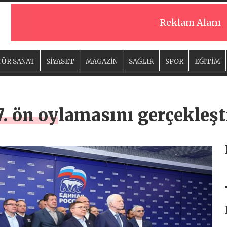
Reklam Alanı
ÜR SANAT
SİYASET
MAGAZİN
SAĞLIK
SPOR
EĞİTİM
7. ön oylamasını gerçekleşt