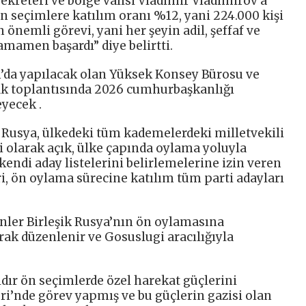
sekreteri ve bölge valisi Vladimir Vladimirov’a
n seçimlere katılım oranı %12, yani 224.000 kişi
n önemli görevi, yani her şeyin adil, şeffaf ve
mamen başardı” diye belirtti.
an’da yapılacak olan Yüksek Konsey Bürosu ve
tak toplantısında 2026 cumhurbaşkanlığı
eyecek .
k Rusya, ülkedeki tüm kademelerdeki milletvekili
i olarak açık, ülke çapında oylama yoluyla
endi aday listelerini belirlemelerine izin veren
eri, ön oylama sürecine katılım tüm parti adayları
nler Birleşik Rusya’nın ön oylamasına
arak düzenlenir ve Gosuslugi aracılığıyla
ıldır ön seçimlerde özel harekat güçlerini
ri’nde görev yapmış ve bu güçlerin gazisi olan