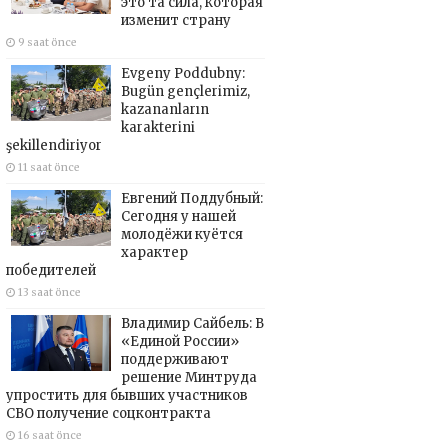
это та сила, которая
изменит страну
9 saat önce
Evgeny Poddubny:
Bugün gençlerimiz,
kazananların
karakterini
şekillendiriyor
11 saat önce
Евгений Поддубный:
Сегодня у нашей
молодёжи куётся
характер
победителей
13 saat önce
Владимир Сайбель: В
«Единой России»
поддерживают
решение Минтруда
упростить для бывших участников
СВО получение соцконтракта
16 saat önce