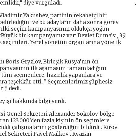
lidir,” diye vurguladı.
Vladimir Yakushev, partinin rekabetçi bir
elirlediğini ve bu adayların daha sonra görev
Bu yılki seçim kampanyasının oldukça yoğun
 “Büyük bir kampanyamız var: Devlet Duma’sı, 39
z seçimleri. Yerel yönetim organlarına yönelik
ı Boris Gryzlov, Birleşik Rusya’nın ön
panyasının ilk aşamasını tamamladığını
n tüm seçmenlere, hazırlık yapanlara ve
ra teşekkür etti. ” Seçmenlerimiz şüphesiz
 ,” dedi.
eyişi hakkında bilgi verdi.
isi Genel Sekreteri Alexander Sokolov, bölge
ran 123.000’den fazla kişinin ön seçimlere
iddi çalışmalarını gösterdiğini bildirdi . Kirov
nel Sekreteri Pavel Malkov , Ryazan