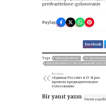
predvaritelnoe-golosovanie
Paylaş:
Facebook
Tags
"BIRLEŞIK RUSYA"
17. ÖN OYLAM
BIRLEŞIK RUSYA 17. ÖN OYLAMASINI GERÇ
Previous
«Единая Россия» в 17-й раз
провела предварительное
голосование
Bir yanıt yazın
Yorum yapabi