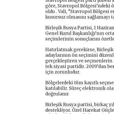
Stavropol Bölgesi parti şubesi 
göre, Stavropol Bölgesi’ndeki ö
oldu . Vali, “Stavropol Bölgesi e
kusursuz olmasını sağlamayı ta
Birleşik Rusya Partisi, 1 Hazir
Genel Kurul Başkanlığı’nın or
seçimlerinin sonuçlarını özetl
Hatırlatmak gerekirse, Birleşi
adaylarının ön seçimini düzenl
gerçekleştiren ve seçmenlerin k
tek siyasi partidir. 2009’dan b
için zorunludur.
Bölgelerdeki tüm kayıtlı seçme
katılabilir. Süreç elektronik ol
doğrulanır.
Birleşik Rusya partisi, birkaç y
destekliyor. Özel Harekat Güçle