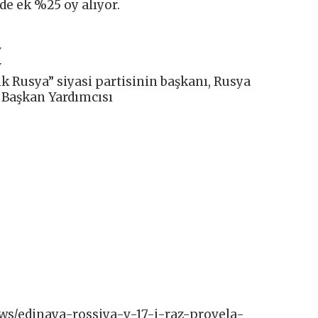
de ek %25 oy alıyor.
v
v
k Rusya” siyasi partisinin başkanı, Rusya
 Başkan Yardımcısı
news/edinaya-rossiya-v-17-j-raz-provela-