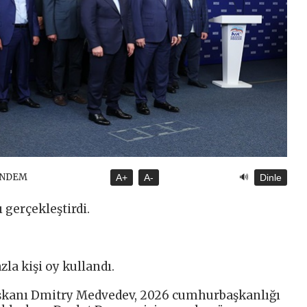
🔊
ÜNDEM
A+
A-
Dinle
 gerçekleştirdi.
la kişi oy kullandı.
Başkanı Dmitry Medvedev, 2026 cumhurbaşkanlığı