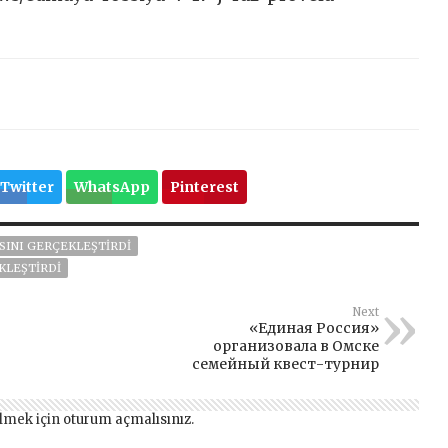
Twitter
WhatsApp
Pinterest
ASINI GERÇEKLEŞTIRDI
EKLEŞTIRDI
Next
«Единая Россия»
организовала в Омске
семейный квест-турнир
lmek için
oturum açmalısınız
.