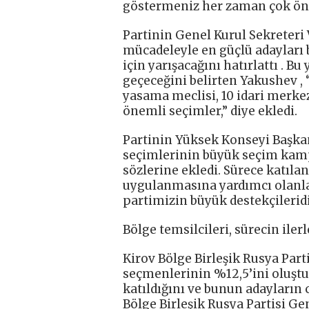
göstermeniz her zaman çok önem
Partinin Genel Kurul Sekreteri 
mücadeleyle en güçlü adayları b
için yarışacağını hatırlattı . 
geçeceğini belirten Yakushev ,
yasama meclisi, 10 idari merke
önemli seçimler,” diye ekledi.
Partinin Yüksek Konseyi Başkan
seçimlerinin büyük seçim kam
sözlerine ekledi. Sürece katıla
uygulanmasına yardımcı olanla
partimizin büyük destekçileridir
Bölge temsilcileri, sürecin ilerl
Kirov Bölge Birleşik Rusya Part
seçmenlerinin %12,5’ini oluştu
katıldığını ve bunun adayların c
Bölge Birleşik Rusya Partisi Ge