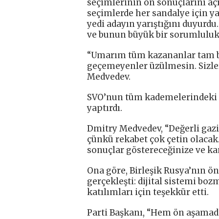
seçimlerinin ön sonuçlarını aç
seçimlerde her sandalye için ya
yedi adayın yarıştığını duyurd
ve bunun büyük bir sorumluluk g
“Umarım tüm kazananlar tam bir
geçemeyenler üzülmesin. Sizler
Medvedev.
SVO’nun tüm kademelerindeki se
yaptırdı.
Dmitry Medvedev, “Değerli gazil
çünkü rekabet çok çetin olaca
sonuçlar göstereceğinize ve ka
Ona göre, Birleşik Rusya’nın ö
gerçekleşti: dijital sistemi boz
katılımları için teşekkür etti.
Parti Başkanı, “Hem ön aşamad