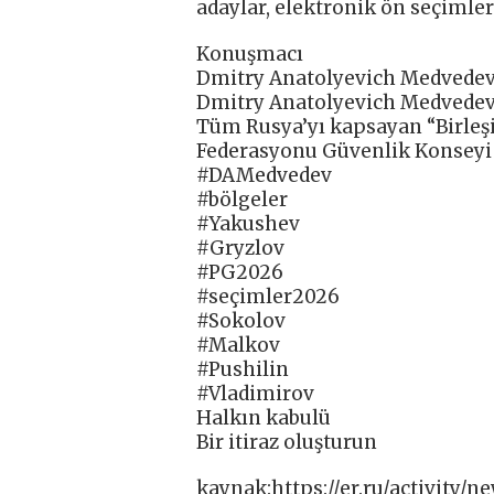
adaylar, elektronik ön seçimler
Konuşmacı
Dmitry Anatolyevich Medvede
Dmitry Anatolyevich Medvede
Tüm Rusya’yı kapsayan “Birleşi
Federasyonu Güvenlik Konseyi
#DAMedvedev
#bölgeler
#Yakushev
#Gryzlov
#PG2026
#seçimler2026
#Sokolov
#Malkov
#Pushilin
#Vladimirov
Halkın kabulü
Bir itiraz oluşturun
kaynak:https://er.ru/activity/