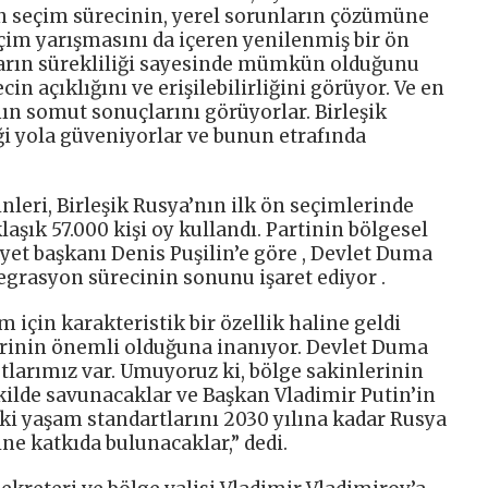
ön seçim sürecinin, yerel sorunların çözümüne
çim yarışmasını da içeren yenilenmiş bir ön
ların sürekliliği sayesinde mümkün olduğunu
cin açıklığını ve erişilebilirliğini görüyor. Ve en
ın somut sonuçlarını görüyorlar. Birleşik
ği yola güveniyorlar ve bunun etrafında
leri, Birleşik Rusya’nın ilk ön seçimlerinde
laşık 57.000 kişi oy kullandı. Partinin bölgesel
yet başkanı Denis Puşilin’e göre , Devlet Duma
tegrasyon sürecinin sonunu işaret ediyor .
m için karakteristik bir özellik haline geldi
erinin önemli olduğuna inanıyor. Devlet Duma
larımız var. Umuyoruz ki, bölge sakinlerinin
şekilde savunacaklar ve Başkan Vladimir Putin’in
i yaşam standartlarını 2030 yılına kadar Rusya
e katkıda bulunacaklar,” dedi.