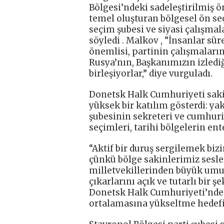
Bölgesi’ndeki sadeleştirilmiş 
temel oluşturan bölgesel ön se
seçim şubesi ve siyasi çalışma
söyledi . Malkov , “İnsanlar süre
önemlisi, partinin çalışmaların
Rusya’nın, Başkanımızın izledi
birleşiyorlar,” diye vurguladı.
Donetsk Halk Cumhuriyeti sakin
yüksek bir katılım gösterdi: yak
şubesinin sekreteri ve cumhuri
seçimleri, tarihi bölgelerin en
“Aktif bir duruş sergilemek bizi
çünkü bölge sakinlerimiz sesl
milletvekillerinden büyük umut
çıkarlarını açık ve tutarlı bir 
Donetsk Halk Cumhuriyeti’ndek
ortalamasına yükseltme hedefin