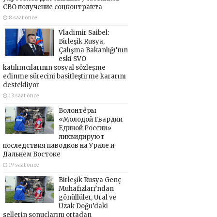
СВО получение соцконтракта
8 saat önce
Vladimir Saibel:
Birleşik Rusya,
Çalışma Bakanlığı’nın
eski SVO
katılımcılarının sosyal sözleşme
edinme sürecini basitleştirme kararını
destekliyor
13 saat önce
Волонтёры
«Молодой Гвардии
Единой России»
ликвидируют
последствия паводков на Урале и
Дальнем Востоке
19 saat önce
Birleşik Rusya Genç
Muhafızları’ndan
gönüllüler, Ural ve
Uzak Doğu’daki
sellerin sonuçlarını ortadan