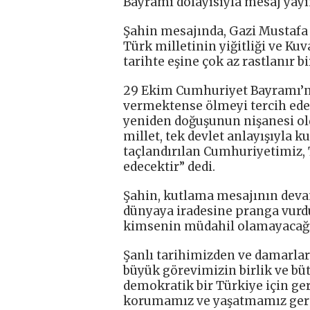
Bayramı dolayısıyla mesaj yayı
Şahin mesajında, Gazi Mustafa 
Türk milletinin yiğitliği ve Ku
tarihte eşine çok az rastlanır bi
29 Ekim Cumhuriyet Bayramı’nı
vermektense ölmeyi tercih eden 
yeniden doğuşunun nişanesi old
millet, tek devlet anlayışıyla 
taçlandırılan Cumhuriyetimiz, T
edecektir” dedi.
Şahin, kutlama mesajının devam
dünyaya iradesine pranga vurd
kimsenin müdahil olamayacağını
Şanlı tarihimizden ve damarlar
büyük görevimizin birlik ve b
demokratik bir Türkiye için ge
korumamız ve yaşatmamız gere