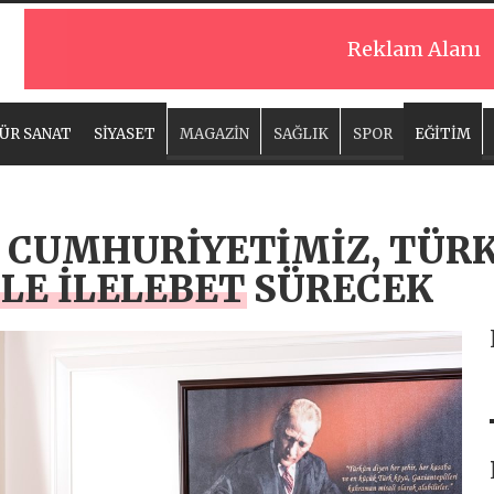
Reklam Alanı
ÜR SANAT
SİYASET
MAGAZİN
SAĞLIK
SPOR
EĞİTİM
, CUMHURİYETİMİZ, TÜRK
 İLE İLELEBET SÜRECEK