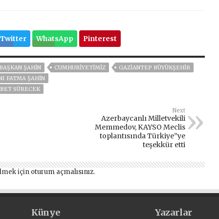
Twitter
WhatsApp
Pinterest
BAŞKAN ŞAHİN
CUMHURİYETİMİZ
GAZİANTEP BÜYÜKŞEHİR
NI FATMA ŞAHIN
LEBET SÜRECEK
Next
Azerbaycanlı Milletvekili
Memmedov, KAYSO Meclis
toplantısında Türkiye”ye
teşekkür etti
lmek için
oturum açmalısınız
.
Künye
Yazarlar