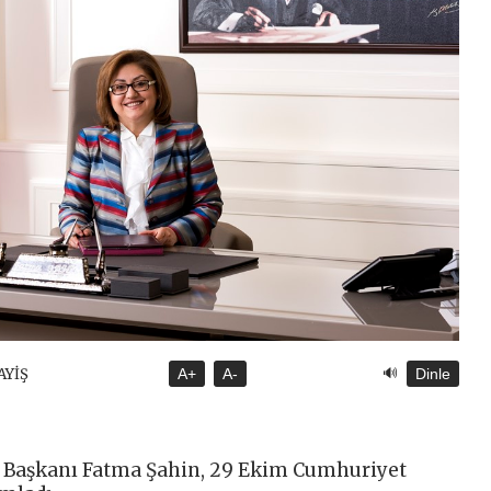
🔊
AYİŞ
A+
A-
Dinle
 Başkanı Fatma Şahin, 29 Ekim Cumhuriyet