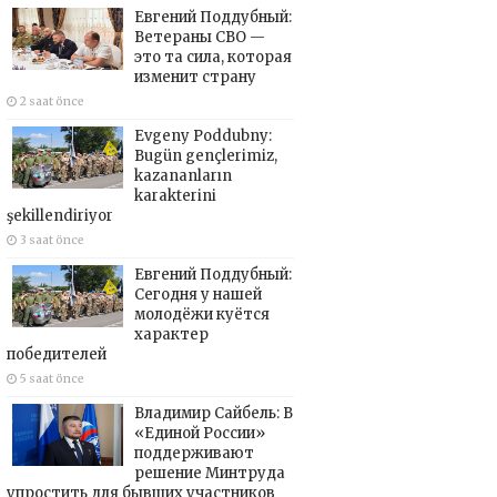
Евгений Поддубный:
Ветераны СВО —
это та сила, которая
изменит страну
2 saat önce
Evgeny Poddubny:
Bugün gençlerimiz,
kazananların
karakterini
şekillendiriyor
3 saat önce
Евгений Поддубный:
Сегодня у нашей
молодёжи куётся
характер
победителей
5 saat önce
Владимир Сайбель: В
«Единой России»
поддерживают
решение Минтруда
упростить для бывших участников