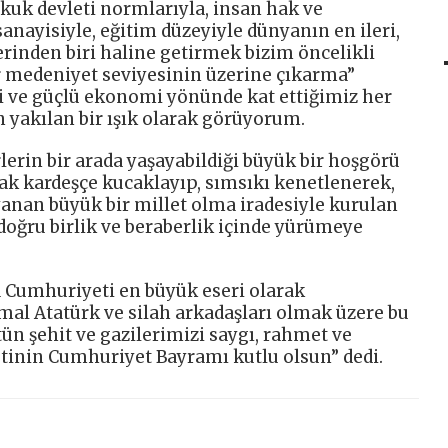
kuk devleti normlarıyla, insan hak ve
sanayisiyle, eğitim düzeyiyle dünyanın en ileri,
erinden biri haline getirmek bizim öncelikli
r medeniyet seviyesinin üzerine çıkarma”
 ve güçlü ekonomi yönünde kat ettiğimiz her
n yakılan bir ışık olarak görüyorum.
ürlerin bir arada yaşayabildiği büyük bir hoşgörü
ak kardeşçe kucaklayıp, sımsıkı kenetlenerek,
yanan büyük bir millet olma iradesiyle kurulan
doğru birlik ve beraberlik içinde yürümeye
a Cumhuriyeti en büyük eseri olarak
al Atatürk ve silah arkadaşları olmak üzere bu
tün şehit ve gazilerimizi saygı, rahmet ve
tinin Cumhuriyet Bayramı kutlu olsun” dedi.