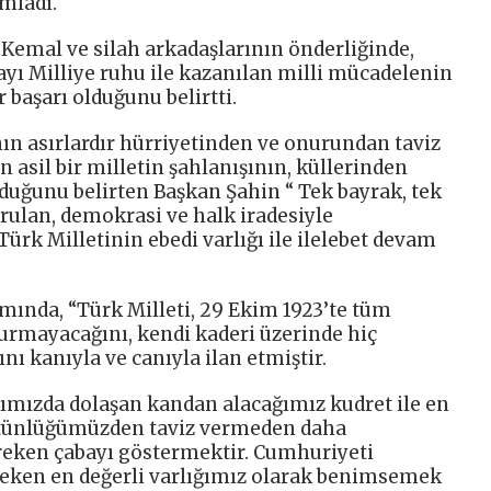
mladı.
Kemal ve silah arkadaşlarının önderliğinde,
vayı Milliye ruhu ile kazanılan milli mücadelenin
r başarı olduğunu belirtti.
n asırlardır hürriyetinden ve onurundan taviz
asil bir milletin şahlanışının, küllerinden
uğunu belirten Başkan Şahin “ Tek bayrak, tek
kurulan, demokrasi ve halk iradesiyle
ürk Milletinin ebedi varlığı ile ilelebet devam
ında, “Türk Milleti, 29 Ekim 1923’te tüm
urmayacağını, kendi kaderi üzerinde hiç
 kanıyla ve canıyla ilan etmiştir.
ımızda dolaşan kandan alacağımız kudret ile en
ütünlüğümüzden taviz vermeden daha
reken çabayı göstermektir. Cumhuriyeti
ken en değerli varlığımız olarak benimsemek