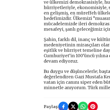
ve ülkemizi demokrasisiyle, hu
hürriyetleriyle, ekonomisiyle, 
en gelişmiş, en müreffeh ülkel
hedefimizdir. Ülkemizi “muası
mücadelemizde ileri demokrasi
mesafeyi, şanlı geleceğimiz içi
Şahin, farklı dil, inanç ve kült
medeniyetinin mirasçıları olar
eşitlik ve hürriyet temeline da
Cumhuriyet’in 100’üncü yılına 
devam ediyoruz.
Bu duygu ve düşüncelerle; başt
değerlendiren Gazi Mustafa Kem
vatan için canını siper eden bü
minnetle anıyorum. Türk mille
Paylaş: