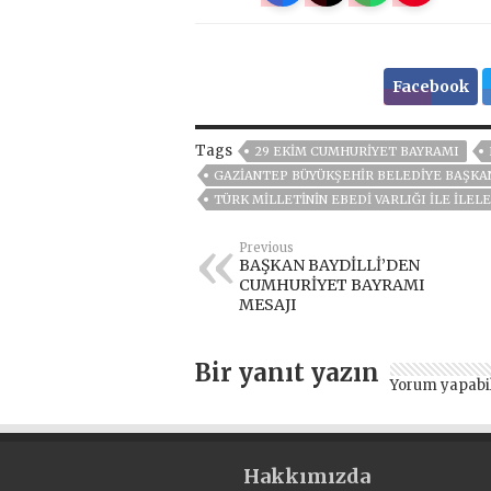
Facebook
Tags
29 EKIM CUMHURIYET BAYRAMI
GAZIANTEP BÜYÜKŞEHIR BELEDIYE BAŞKA
TÜRK MİLLETİNİN EBEDİ VARLIĞI İLE İLE
Previous
BAŞKAN BAYDİLLİ’DEN
CUMHURİYET BAYRAMI
MESAJI
Bir yanıt yazın
Yorum yapabi
Hakkımızda