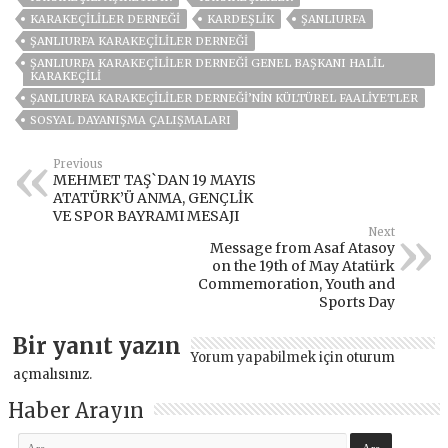
KARAKEÇILILER DERNEĞI
KARDEŞLİK
ŞANLIURFA
ŞANLIURFA KARAKEÇILILER DERNEĞI
ŞANLIURFA KARAKEÇILILER DERNEĞI GENEL BAŞKANI HALIL
KARAKEÇILI
ŞANLIURFA KARAKEÇILILER DERNEĞI’NIN KÜLTÜREL FAALIYETLER
SOSYAL DAYANIŞMA ÇALIŞMALARI
Previous
MEHMET TAŞ`DAN 19 MAYIS
ATATÜRK’Ü ANMA, GENÇLİK
VE SPOR BAYRAMI MESAJI
Next
Message from Asaf Atasoy
on the 19th of May Atatürk
Commemoration, Youth and
Sports Day
Bir yanıt yazın
Yorum yapabilmek için
oturum
açmalısınız
.
Haber Arayın