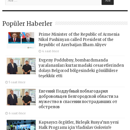
Popüler Haberler
Prime Minister of the Republic of Armenia
Nikol Pashinyan called President of the
Republic of Azerbaijan Ilham Aliyev
4 saat önce
Evgeny Poddubny, bombardımanda
yaralananları kurtarmadaki cesaretlerinden
dolayı Belgorod bölgesindeki gönüllülere
teşekkür etti
5 saat önce
Евгений Поддубный поблагодарил
добровольцев Белгородской области за
мужество в спасении пострадавших от
обстрелов
6 saat önce
Kapsayıcı örgütler, Birleşik Rusya’nın yeni
Halk Programı için Vladislav Golovin’e