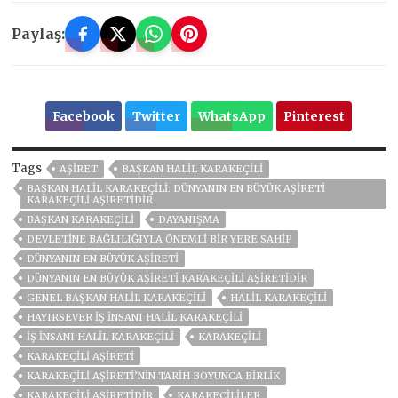
Paylaş:
Facebook
Twitter
WhatsApp
Pinterest
Tags
AŞIRET
BAŞKAN HALIL KARAKEÇILI
BAŞKAN HALİL KARAKEÇİLİ: DÜNYANIN EN BÜYÜK AŞİRETİ
KARAKEÇİLİ AŞİRETİDİR
BAŞKAN KARAKEÇILI
DAYANIŞMA
DEVLETINE BAĞLILIĞIYLA ÖNEMLI BIR YERE SAHIP
DÜNYANIN EN BÜYÜK AŞİRETİ
DÜNYANIN EN BÜYÜK AŞİRETİ KARAKEÇİLİ AŞİRETİDİR
GENEL BAŞKAN HALIL KARAKEÇILI
HALIL KARAKEÇILI
HAYIRSEVER IŞ INSANI HALIL KARAKEÇILI
IŞ INSANI HALIL KARAKEÇILI
KARAKEÇİLİ
KARAKEÇILI AŞIRETI
KARAKEÇILI AŞIRETI’NIN TARIH BOYUNCA BIRLIK
KARAKEÇİLİ AŞİRETİDİR
KARAKEÇILILER