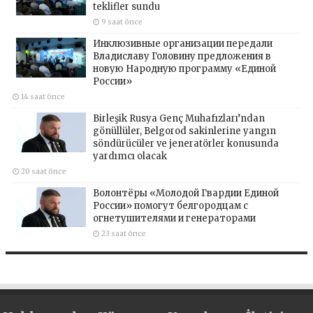
teklifler sundu
9 saat önce
Инклюзивные организации передали
Владиславу Головину предложения в
новую Народную программу «Единой
России»
14 saat önce
Birleşik Rusya Genç Muhafızları’ndan
gönüllüler, Belgorod sakinlerine yangın
söndürücüler ve jeneratörler konusunda
yardımcı olacak
20 saat önce
Волонтёры «Молодой Гвардии Единой
России» помогут белгородцам с
огнетушителями и генераторами
23 saat önce