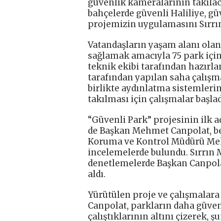
güvenlik kameralarının takılaca
bahçelerde güvenli Haliliye, güv
projemizin uygulamasını Sırrı
Vatandaşların yaşam alanı olan
sağlamak amacıyla 75 park için 
teknik ekibi tarafından hazırl
tarafından yapılan saha çalışma
birlikte aydınlatma sistemleri
takılması için çalışmalar başlad
“Güvenli Park” projesinin ilk a
de Başkan Mehmet Canpolat, be
Koruma ve Kontrol Müdürü Mehm
incelemelerde bulundu. Sırrın M
denetlemelerde Başkan Canpolat
aldı.
Yürütülen proje ve çalışmalar
Canpolat, parkların daha güve
çalıştıklarının altını çizerek, şu