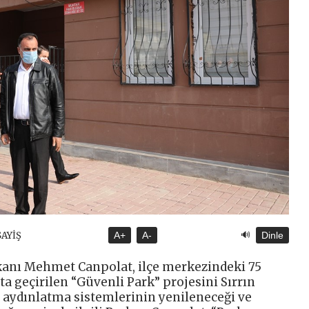
🔊
SAYİŞ
A+
A-
Dinle
şkanı Mehmet Canpolat, ilçe merkezindeki 75
 geçirilen “Güvenli Park” projesini Sırrın
ın aydınlatma sistemlerinin yenileneceği ve