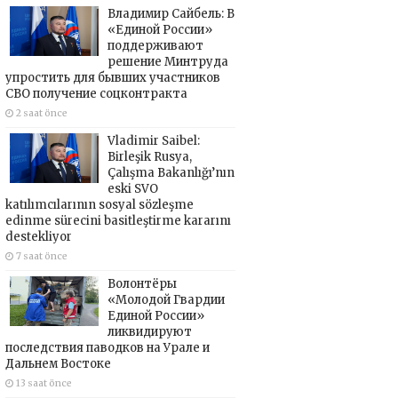
Владимир Сайбель: В
«Единой России»
поддерживают
решение Минтруда
упростить для бывших участников
СВО получение соцконтракта
2 saat önce
Vladimir Saibel:
Birleşik Rusya,
Çalışma Bakanlığı’nın
eski SVO
katılımcılarının sosyal sözleşme
edinme sürecini basitleştirme kararını
destekliyor
7 saat önce
Волонтёры
«Молодой Гвардии
Единой России»
ликвидируют
последствия паводков на Урале и
Дальнем Востоке
13 saat önce