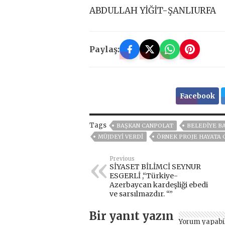
ABDULLAH YİĞİT-ŞANLIURFA
Paylaş:
Facebook
Tags
BAŞKAN CANPOLAT
BELEDIYE B
MÜJDEYİ VERDİ
ÖRNEK PROJE HAYATA 
Previous
SİYASET BİLİMCİ SEYNUR
ESGERLİ ,“Türkiye-
Azerbaycan kardeşliği ebedi
ve sarsılmazdır. “”
Bir yanıt yazın
Yorum yapabi