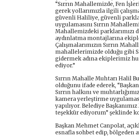
“Sırrın Mahallemizde, Fen İşle
gerek yollarımızla ilgili çalış
güvenli Haliliye, güvenli parkla
uygulamasını Sırrın Mahallemi
Mahallemizdeki parklarımızı d
aydınlatma montajlarına ekipl
Çalışmalarımızın Sırrın Mahall
mahallelerimizde olduğu gibi S
gidermek adına ekiplerimiz hu
ediyor.”
Sırrın Mahalle Muhtarı Halil B
olduğunu ifade ederek, “Başka
Sırrın halkını ve muhtarlığımız
kamera yerleştirme uygulaması 
yapılıyor. Belediye Başkanımı
teşekkür ediyorum” şeklinde k
Başkan Mehmet Canpolat, açıkl
esnafla sohbet edip, bölgeden ay