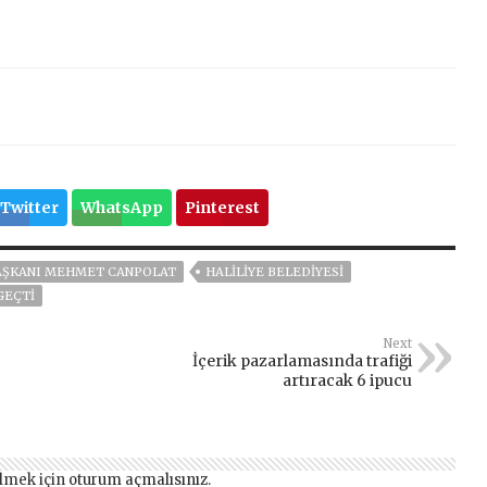
Twitter
WhatsApp
Pinterest
AŞKANI MEHMET CANPOLAT
HALİLİYE BELEDİYESİ
GEÇTİ
Next
İçerik pazarlamasında trafiği
artıracak 6 ipucu
lmek için
oturum açmalısınız
.