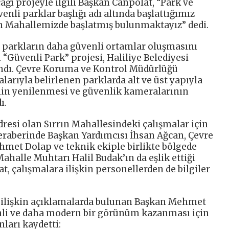
ğı projeyle ilgili Başkan Canpolat, “Park ve
enli parklar başlığı adı altında başlattığımız
n Mahallemizde başlatmış bulunmaktayız” dedi.
 parkların daha güvenli ortamlar oluşmasını
“Güvenli Park” projesi, Haliliye Belediyesi
andı. Çevre Koruma ve Kontrol Müdürlüğü
larıyla belirlenen parklarda alt ve üst yapıyla
nin yenilenmesi ve güvenlik kameralarının
ı.
dresi olan Sırrın Mahallesindeki çalışmalar için
raberinde Başkan Yardımcısı İhsan Ağcan, Çevre
et Dolap ve teknik ekiple birlikte bölgede
ahalle Muhtarı Halil Budak’ın da eşlik ettiği
, çalışmalara ilişkin personellerden de bilgiler
a ilişkin açıklamalarda bulunan Başkan Mehmet
nli ve daha modern bir görünüm kazanması için
nları kaydetti: