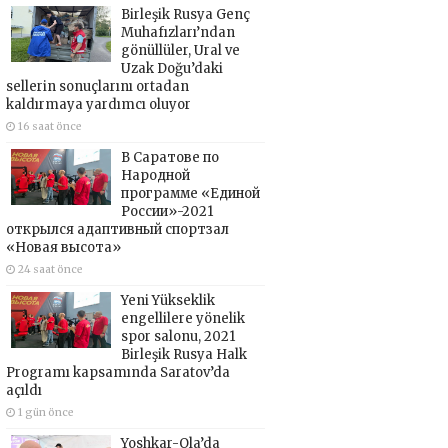
Birleşik Rusya Genç
Muhafızları’ndan
gönüllüler, Ural ve
Uzak Doğu’daki
sellerin sonuçlarını ortadan
kaldırmaya yardımcı oluyor
16 saat önce
В Саратове по
Народной
программе «Единой
России»-2021
открылся адаптивный спортзал
«Новая высота»
24 saat önce
Yeni Yükseklik
engellilere yönelik
spor salonu, 2021
Birleşik Rusya Halk
Programı kapsamında Saratov’da
açıldı
1 gün önce
Yoshkar-Ola’da