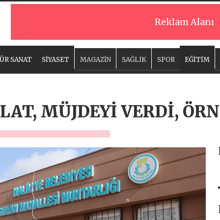
Reklam Alanı
ÜR SANAT
SİYASET
MAGAZİN
SAĞLIK
SPOR
EĞİTİM
AT, MÜJDEYİ VERDİ, ÖRN