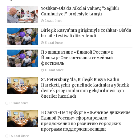
Yoshkar-Ola’da Nikolai Valuev, “Sağlıklı
Cumhuriyet” projesiyle tanıştı
2 saat önce
Birleşik Rusya’nın girişimiyle Yoshkar-Ola’da
bir aile festivali düzenlendi
8 saat önce
По инициативе «Единой России» в
Йошкар-Оле состоялся семейный
фестиваль
11 saat önce
St. Petersburg’da, Birleşik Rusya Kadın
Hareketi, şehir genelinde kadınlara yönelik
destek programlarının geliştirilmesi için
öneriler hazırladı
13 saat önce
В Санкт-Петербурге «Женское движение
Единой России» сформировало
предложения по развитию городских
программ поддержки женщин
16 saat önce