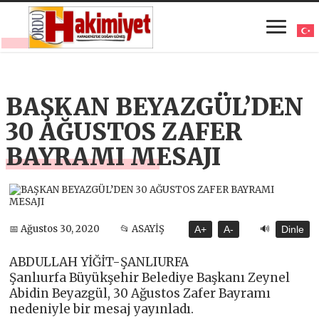
BAŞKAN BEYAZGÜL’DEN
30 AĞUSTOS ZAFER
BAYRAMI MESAJI
🔊
📅 Ağustos 30, 2020
📂 ASAYİŞ
A+
A-
Dinle
ABDULLAH YİĞİT-ŞANLIURFA
Şanlıurfa Büyükşehir Belediye Başkanı Zeynel
Abidin Beyazgül, 30 Ağustos Zafer Bayramı
nedeniyle bir mesaj yayınladı.