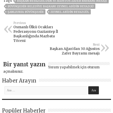
Tags
BAŞKAN BEYAZGÜL’DEN 30 AĞUSTOS ZAFER BAYRAMI MESAJI
BÜYÜKŞEHIR BELEDIYE BAŞKANI ZEYNEL ABIDIN BEYAZGÜ
ŞANLIURFA BÜYÜKŞEHİR
ZEYNEL ABİDİN BEYAZGÜL
Previous
Osmanlı Ülkü Ocakları
Federasyonu Gaziantep İl
Başkanlığında Mazbata
Töreni
Next
Başkan Ağan’dan 30 Ağustos
Zafer Bayramı mesajı
Bir yanıt yazın
Yorum yapabilmek için
oturum
açmalısınız
.
Haber Arayın
Popüler Haberler