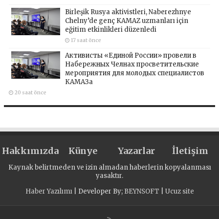
Birleşik Rusya aktivistleri, Naberezhnye
Chelny’de genç KAMAZ uzmanları için
eğitim etkinlikleri düzenledi
17 saat önce
Активисты «Единой России» провели в
Набережных Челнах просветительские
мероприятия для молодых специалистов
КАМАЗа
20 saat önce
Hakkımızda
Künye
Yazarlar
İletişim
Kaynak belirtmeden ve izin almadan haberlerin kopyalanması
yasaktır.
Haber Yazılımı
| Developer By;
BEYNSOFT
|
Ucuz site