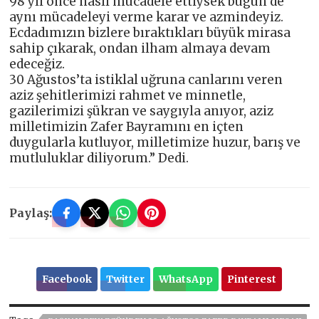
98 yıl önce nasıl mücadele ettiysek bugün de
aynı mücadeleyi verme karar ve azmindeyiz.
Ecdadımızın bizlere bıraktıkları büyük mirasa
sahip çıkarak, ondan ilham almaya devam
edeceğiz.
30 Ağustos’ta istiklal uğruna canlarını veren
aziz şehitlerimizi rahmet ve minnetle,
gazilerimizi şükran ve saygıyla anıyor, aziz
milletimizin Zafer Bayramını en içten
duygularla kutluyor, milletimize huzur, barış ve
mutluluklar diliyorum.” Dedi.
Paylaş:
Facebook
Twitter
WhatsApp
Pinterest