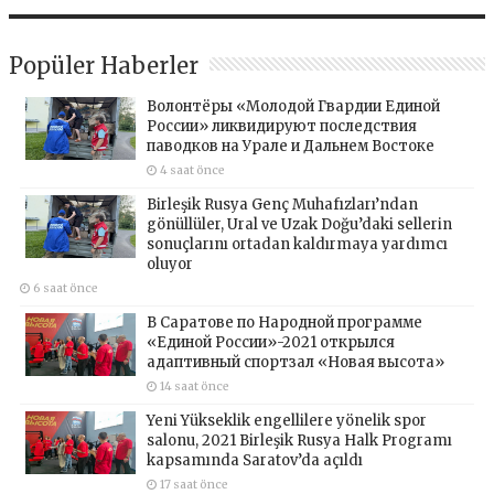
Popüler Haberler
Волонтёры «Молодой Гвардии Единой
России» ликвидируют последствия
паводков на Урале и Дальнем Востоке
4 saat önce
Birleşik Rusya Genç Muhafızları’ndan
gönüllüler, Ural ve Uzak Doğu’daki sellerin
sonuçlarını ortadan kaldırmaya yardımcı
oluyor
6 saat önce
В Саратове по Народной программе
«Единой России»-2021 открылся
адаптивный спортзал «Новая высота»
14 saat önce
Yeni Yükseklik engellilere yönelik spor
salonu, 2021 Birleşik Rusya Halk Programı
kapsamında Saratov’da açıldı
17 saat önce