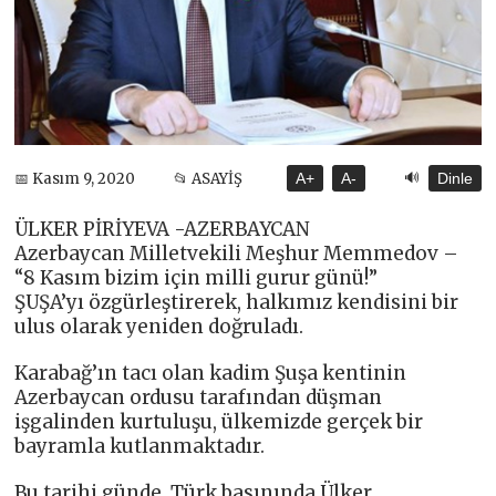
🔊
📅 Kasım 9, 2020
📂 ASAYİŞ
A+
A-
Dinle
ÜLKER PİRİYEVA -AZERBAYCAN
Azerbaycan Milletvekili Meşhur Memmedov –
“8 Kasım bizim için milli gurur günü!”
ŞUŞA’yı özgürleştirerek, halkımız kendisini bir
ulus olarak yeniden doğruladı.
Karabağ’ın tacı olan kadim Şuşa kentinin
Azerbaycan ordusu tarafından düşman
işgalinden kurtuluşu, ülkemizde gerçek bir
bayramla kutlanmaktadır.
Bu tarihi günde, Türk basınında Ülker