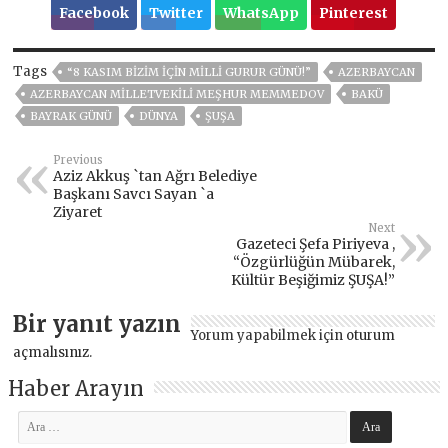
Facebook
Twitter
WhatsApp
Pinterest
Tags
“8 KASIM BIZIM IÇIN MILLI GURUR GÜNÜ!”
AZERBAYCAN
AZERBAYCAN MILLETVEKILI MEŞHUR MEMMEDOV
BAKÜ
BAYRAK GÜNÜ
DÜNYA
ŞUŞA
Previous
Aziz Akkuş `tan Ağrı Belediye
Başkanı Savcı Sayan `a
Ziyaret
Next
Gazeteci Şefa Piriyeva ,
“Özgürlüğün Mübarek,
Kültür Beşiğimiz ŞUŞA!”
Bir yanıt yazın
Yorum yapabilmek için
oturum
açmalısınız
.
Haber Arayın