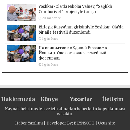
Yoshkar-Ola’da Nikolai Valuev, “Sağlıklı
Cumhuriyet” projesiyle tanıştı
20 saat önce
Birleşik Rusya’nın girişimiyle Yoshkar-Ola’da
bir aile festivali düzenlendi
1 gün önce
По инициативе «Единой России» в
Йошкар-Оле состоялся семейный
фестиваль
1 gün önce
Hakkımızda
Künye
Yazarlar
İletişim
Kaynak belirtmeden ve izin almadan haberlerin kopyalanması
yasaktır.
Haber Yazılımı
| Developer By;
BEYNSOFT
|
Ucuz site