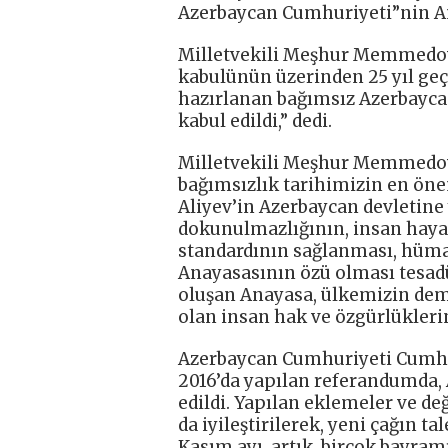
Azerbaycan Cumhuriyeti”nin A
Milletvekili Meşhur Memmedov
kabulünün üzerinden 25 yıl geçt
hazırlanan bağımsız Azerbayca
kabul edildi,” dedi.
Milletvekili Meşhur Memmedov
bağımsızlık tarihimizin en öne
Aliyev’in Azerbaycan devletine 
dokunulmazlığının, insan hayat
standardının sağlanması, hüma
Anayasasının özü olması tesadü
oluşan Anayasa, ülkemizin demo
olan insan hak ve özgürlükleri
Azerbaycan Cumhuriyeti Cumhur
2016’da yapılan referandumda, 
edildi. Yapılan eklemeler ve d
da iyileştirilerek, yeni çağın ta
Kasım ayı, artık, birçok bayra