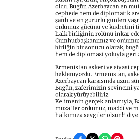
oldu. Bugün Azerbaycan en mutl
cephede hem de diplomatik are
şanlı ve en gururlu günleri ya
ordumuz gücünü ve kudretini tü
halk birliğinin rolünü inkar ed
Cumhurbaşkanımız ve ordumuz etr
birliğin bir sonucu olarak, bug
hem de diplomasi yoluyla geri al
Ermenistan askeri ve siyasi cep
bekleniyordu. Ermenistan, aske
Azerbaycan karşısında uzun sü
Bugün, zaferimizin sevincini ya
olarak yürüyebiliriz.
Kelimenin gerçek anlamıyla, B
muzaffer ordumuz, maddi ve man
halkımıza sevgiler olsun!” diye