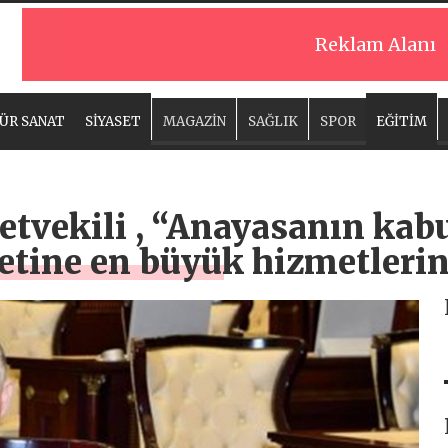
Reklam Alanı
ÜR SANAT
SİYASET
MAGAZİN
SAĞLIK
SPOR
EĞİTİM
tvekili , “Anayasanın kabu
etine en büyük hizmetlerin