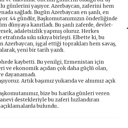
u günlerini yaşıyor. Azerbaycan, zaferini hem
nada sağladı. Bugün Azerbaycan en şanlı, en
şıyor. 44 gündür, Başkomutanımızın önderliğinde
m dünyaya kanıtladı. Bu şanlı zaferde, devlet-
ersek, adaletsizlik yapmış oluruz. Herkes
afında sıkı sıkıya birleşti. Elbette ki, bu
ün Azerbaycan, işgal ettiği toprakları hem savaş,
arak, yeni bir tarih yazdı.
hede kaybetti. Bu yenilgi, Ermenistan için
ri ve ekonomik açıdan çok daha güçlü olan,
re dayanamadı.
şıyoruz. Artık başımız yukarıda ve alnımız açık
aşkomutanımız, bize bu harika günleri veren
evi destekleriyle bu zaferi hızlandıran
 açıklamalarda bulundu..