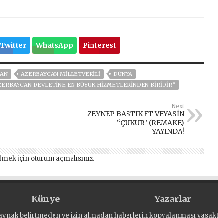
Twitter
WhatsApp
Pinterest
CAN
AZERBAYCAN MİLLETVEKİLİ
DÜNYA
ZERBAYCAN DEVLETINE EN BÜYÜK HIZMETLERINDEN BIRIDIR”
Next
ZEYNEP BASTIK FT VEYASİN
“ÇUKUR” (REMAKE)
YAYINDA!
lmek için
oturum açmalısınız
.
Künye
Yazarlar
aynak belirtmeden ve izin almadan haberlerin kopyalanması yasaktı