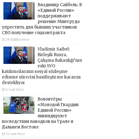
Владимир Сайбель: В
«Единой России»
поддерживают
решение Минтруда
упростить для бывших участников
СВО получение соцконтракта
28 dakika önce
Vladimir Saibel:
Birleşik Rusya,
Çalışma Bakanlığı’nın
eski SVO
katılımcılarının sosyal sözleşme
edinme sürecini basitleştirme kararını
destekliyor
6 saat önce
Волонтёры
«Молодой Гвардии
Единой России»
ликвидируют
последствия паводков на Урале и
Дальнем Востоке
12 saat önce