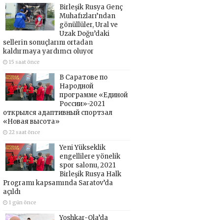
Birleşik Rusya Genç
Muhafızları’ndan
gönüllüler, Ural ve
Uzak Doğu’daki
sellerin sonuçlarını ortadan
kaldırmaya yardımcı oluyor
15 saat önce
В Саратове по
Народной
программе «Единой
России»-2021
открылся адаптивный спортзал
«Новая высота»
22 saat önce
Yeni Yükseklik
engellilere yönelik
spor salonu, 2021
Birleşik Rusya Halk
Programı kapsamında Saratov’da
açıldı
1 gün önce
Yoshkar-Ola’da