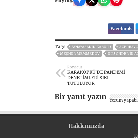
Paylaş:
Facebook
Tags
“ANAYASANIN KABULÜ
AZERBAY
MEŞHUR MEMMEDOV
ULU ÖNDER'IN A
Previous
KARAKÖPRÜ’DE PANDEMİ
DENETİMLERİ SIKI
TUTULUYOR
Bir yanıt yazın
Yorum yapabi
Hakkımızda
K