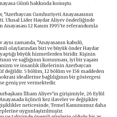
nayasa Günü hakkında konuştu.
, “Azerbaycan Cumhuriyeti Anayasasının
i. Ulusal Lider Haydar Aliyev önderliğinde
n Anayasası 12 Kasım 1995’te referandumla
 aynı zamanda, “Anayasanın kabulü,
mli olaylarından biri ve büyük önder Haydar
yaptığı büyük hizmetlerden biridir. Kişinin
ının ve sağlığının korunması, iyi bir yaşam
nizm ve insanlık ilkelerinin Azerbaycan
f değildir. 5 bölüm, 12 bölüm ve 158 maddeden
krasi ideallerine bağlılığının bir göstergesi
ne geniş yer vermektedir.
başkanı İlham Aliyev’in girişimiyle, 26 Eylül
Anayasada üçüncü kez ilaveler ve değişikler
eğişiklikler neticesinde, Temel Kanunumuz daha
leplerine uygunlaştırılmıştır.
mın ve takvimde önemli günlerin olduğu bir ay