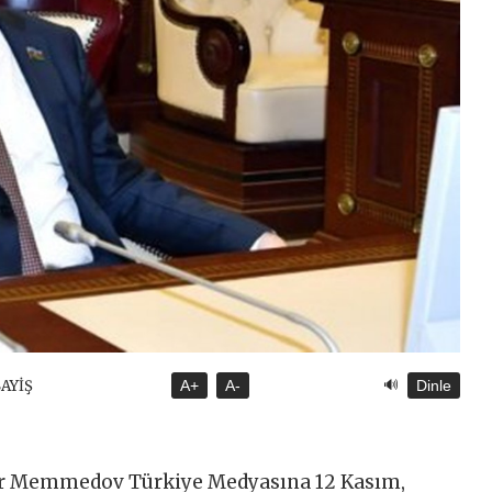
🔊
SAYİŞ
A+
A-
Dinle
ur Memmedov Türkiye Medyasına 12 Kasım,